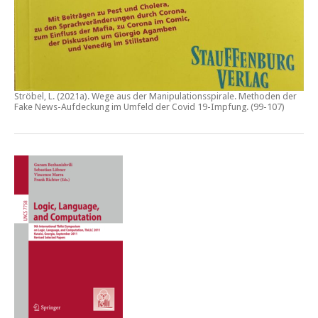
Ströbel, L. (2021a).
Wege aus der Manipulationsspirale. Methoden der
Fake News-Aufdeckung im Umfeld der Covid 19-Impfung
. (99-107)