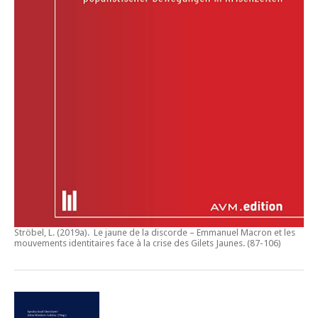
Ströbel, L. (2019a).
Le jaune de la discorde – Emmanuel Macron et les
mouvements identitaires face à la crise des Gilets Jaunes
. (87-106)