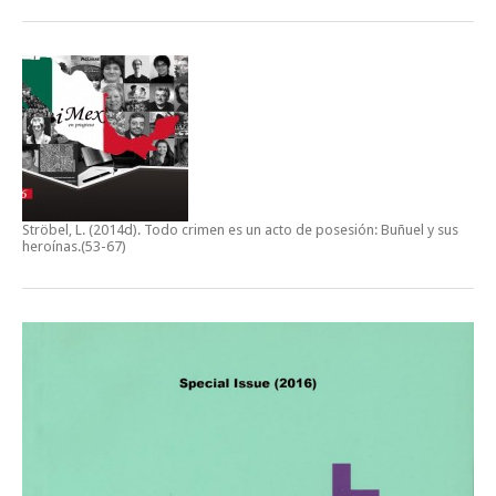
Ströbel, L. (2014d).
Todo crimen es un acto de posesión: Buñuel y sus
heroínas
.(53-67)