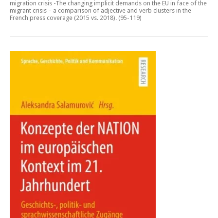
migration crisis -The changing implicit demands on the EU in face of the
migrant crisis – a comparison of adjective and verb clusters in the
French press coverage (2015 vs. 2018)
. (95-119)