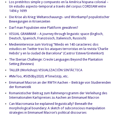
Los pretéritos simple y compuesto en la América hispana colonial –
Un estudio aspecto-temporal a través del corpus CORDIAM entre
1494 y 1699
Die Krise als Krieg: Weltanschauungs- und Wortkampf populistischer
Bewegungen in Krisenzeiten
Darf man Populisten eine Plattform gewähren?
VISUAL GRAMMAR – A journey through linguistic space (Englisch,
Deutsch, Spanisch, Französisch, Italienisch, Russisch)
Medieninteresse zum Vortrag “Miedo en 140 caracteres: dos
estudios en Twitter tras los ataques terroristas en la revista ‘Charlie
Hebdo’ y en la ciudad de Barcelona” (Castro/ Esteve/Gretenkort)
The Iberian Challenge: Creole Languages Beyond the Plantation
Setting (Reviews)
TALLER (Workshop) VISUALIZACIÓN SINTÁCTICA
#MeToo, #5050by2020, #TimeIsUp, etc.
Emmanuel Macron an der RWTH Aachen – Beiträge von Studierenden
der Romanistik
Romanistischer Beitrag zum Rahmenprogramm der Verleihung des
Internationalen Karlspreises zu Aachen an Emmanuel Macron
Can Macromania be explained linguistically? Beneath the
morphological boundary: A sketch of subconscious manipulation
strategies in Emmanuel Macron’s political discourses