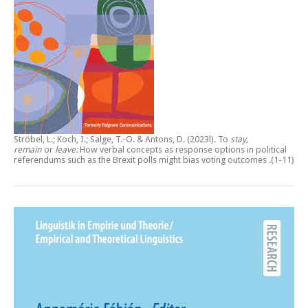
Ströbel, L.; Koch, I.; Salge, T.-O. & Antons, D. (2023l).
To
stay,
remain
or
leave:
How verbal concepts as response options in political
referendums such as the Brexit polls might bias voting outcomes
.(1-11)