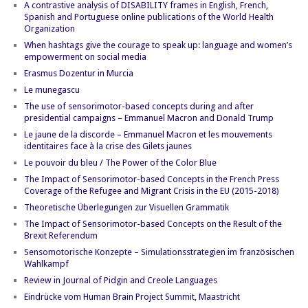
A contrastive analysis of DISABILITY frames in English, French,
Spanish and Portuguese online publications of the World Health
Organization
When hashtags give the courage to speak up: language and women’s
empowerment on social media
Erasmus Dozentur in Murcia
Le munegascu
The use of sensorimotor-based concepts during and after
presidential campaigns – Emmanuel Macron and Donald Trump
Le jaune de la discorde – Emmanuel Macron et les mouvements
identitaires face à la crise des Gilets jaunes
Le pouvoir du bleu / The Power of the Color Blue
The Impact of Sensorimotor-based Concepts in the French Press
Coverage of the Refugee and Migrant Crisis in the EU (2015-2018)
Theoretische Überlegungen zur Visuellen Grammatik
The Impact of Sensorimotor-based Concepts on the Result of the
Brexit Referendum
Sensomotorische Konzepte – Simulationsstrategien im französischen
Wahlkampf
Review in Journal of Pidgin and Creole Languages
Eindrücke vom Human Brain Project Summit, Maastricht