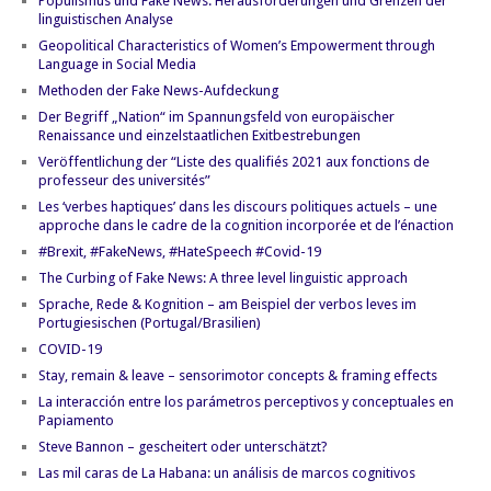
Populismus und Fake News: Herausforderungen und Grenzen der
linguistischen Analyse
Geopolitical Characteristics of Women’s Empowerment through
Language in Social Media
Methoden der Fake News-Aufdeckung
Der Begriff „Nation“ im Spannungsfeld von europäischer
Renaissance und einzelstaatlichen Exitbestrebungen
Veröffentlichung der “Liste des qualifiés 2021 aux fonctions de
professeur des universités”
Les ‘verbes haptiques’ dans les discours politiques actuels – une
approche dans le cadre de la cognition incorporée et de l’énaction
#Brexit, #FakeNews, #HateSpeech #Covid-19
The Curbing of Fake News: A three level linguistic approach
Sprache, Rede & Kognition – am Beispiel der verbos leves im
Portugiesischen (Portugal/Brasilien)
COVID-19
Stay, remain & leave – sensorimotor concepts & framing effects
La interacción entre los parámetros perceptivos y conceptuales en
Papiamento
Steve Bannon – gescheitert oder unterschätzt?
Las mil caras de La Habana: un análisis de marcos cognitivos