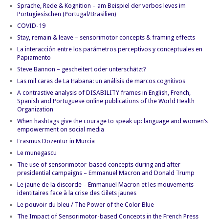
Sprache, Rede & Kognition – am Beispiel der verbos leves im
Portugiesischen (Portugal/Brasilien)
COVID-19
Stay, remain & leave – sensorimotor concepts & framing effects
La interacción entre los parámetros perceptivos y conceptuales en
Papiamento
Steve Bannon – gescheitert oder unterschätzt?
Las mil caras de La Habana: un análisis de marcos cognitivos
A contrastive analysis of DISABILITY frames in English, French,
Spanish and Portuguese online publications of the World Health
Organization
When hashtags give the courage to speak up: language and women’s
empowerment on social media
Erasmus Dozentur in Murcia
Le munegascu
The use of sensorimotor-based concepts during and after
presidential campaigns – Emmanuel Macron and Donald Trump
Le jaune de la discorde – Emmanuel Macron et les mouvements
identitaires face à la crise des Gilets jaunes
Le pouvoir du bleu / The Power of the Color Blue
The Impact of Sensorimotor-based Concepts in the French Press