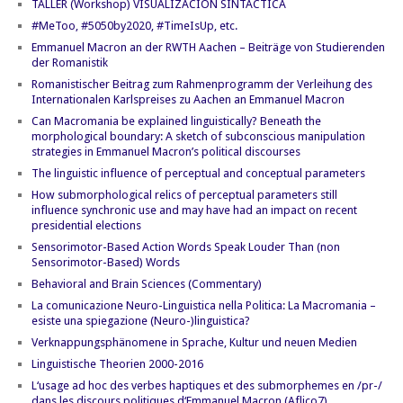
TALLER (Workshop) VISUALIZACIÓN SINTÁCTICA
#MeToo, #5050by2020, #TimeIsUp, etc.
Emmanuel Macron an der RWTH Aachen – Beiträge von Studierenden
der Romanistik
Romanistischer Beitrag zum Rahmenprogramm der Verleihung des
Internationalen Karlspreises zu Aachen an Emmanuel Macron
Can Macromania be explained linguistically? Beneath the
morphological boundary: A sketch of subconscious manipulation
strategies in Emmanuel Macron’s political discourses
The linguistic influence of perceptual and conceptual parameters
How submorphological relics of perceptual parameters still
influence synchronic use and may have had an impact on recent
presidential elections
Sensorimotor-Based Action Words Speak Louder Than (non
Sensorimotor-Based) Words
Behavioral and Brain Sciences (Commentary)
La comunicazione Neuro-Linguistica nella Politica: La Macromania –
esiste una spiegazione (Neuro-)linguistica?
Verknappungsphänomene in Sprache, Kultur und neuen Medien
Linguistische Theorien 2000-2016
L‘usage ad hoc des verbes haptiques et des submorphemes en /pr-/
dans les discours politiques d‘Emmanuel Macron (Aflico7)