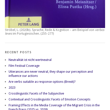
Ströbel, L. (2020b).
Sprache, Rede & Kognition – am Beispiel von
verbos
leves
im Portugiesischen.
(255-277)
RECENT POSTS
Neutralität ist nicht wertneutral
Film Festival Coverage
Utterances are never neutral, they shape our perception and
influence our actions
Are verbs suitable as response options (Brexit)?
2023
Crosslinguistic Facets of the Subjunctive
Contextual and Crosslinguistic Facets of Emotion Concepts
Framing Effects in the Media Coverage of the Migrant Crisis in the
French Press (2015 vs. 2018)