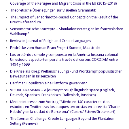
Coverage of the Refugee and Migrant Crisis in the EU (2015-2018)
Theoretische Überlegungen zur Visuellen Grammatik
The Impact of Sensorimotor-based Concepts on the Result of the
Brexit Referendum
Sensomotorische Konzepte – Simulationsstrategien im französischen
Wahlkampf
Review in Journal of Pidgin and Creole Languages
Eindrücke vom Human Brain Project Summit, Maastricht
Los pretéritos simple y compuesto en la América hispana colonial –
Un estudio aspecto-temporal a través del corpus CORDIAM entre
1494 y 1699
Die Krise als Krieg: Weltanschauungs- und Wortkampf populistischer
Bewegungen in Krisenzeiten
Darf man Populisten eine Plattform gewähren?
VISUAL GRAMMAR – A journey through linguistic space (Englisch,
Deutsch, Spanisch, Französisch, Italienisch, Russisch)
Medieninteresse zum Vortrag “Miedo en 140 caracteres: dos
estudios en Twitter tras los ataques terroristas en la revista ‘Charlie
Hebdo’ y en la ciudad de Barcelona” (Castro/ Esteve/Gretenkort)
The Iberian Challenge: Creole Languages Beyond the Plantation
Setting (Reviews)