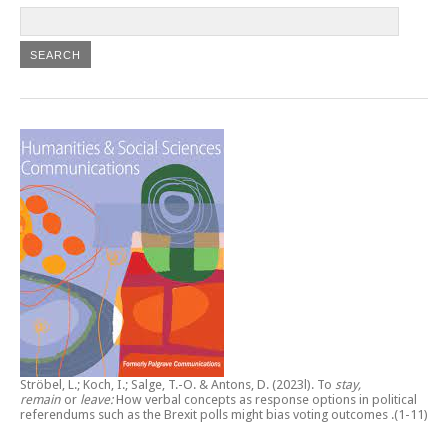
Ströbel, L.; Koch, I.; Salge, T.-O. & Antons, D. (2023l).
To
stay,
remain
or
leave:
How verbal concepts as response options in political
referendums such as the Brexit polls might bias voting outcomes
.(1-11)