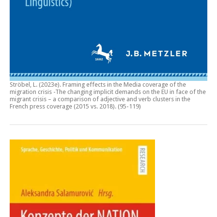
Ströbel, L. (2023e).
Framing effects in the Media coverage of the
migration crisis -The changing implicit demands on the EU in face of the
migrant crisis – a comparison of adjective and verb clusters in the
French press coverage (2015 vs. 2018)
. (95-119)