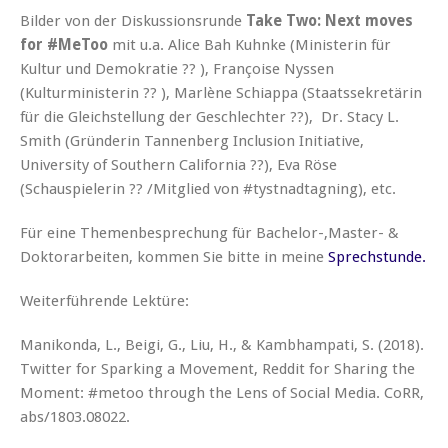
Bilder von der Diskussionsrunde
Take Two: Next moves
for #MeToo
mit u.a. Alice Bah Kuhnke (Ministerin für
Kultur und Demokratie ?? ), Françoise Nyssen
(Kulturministerin ?? ), Marlène Schiappa (Staatssekretärin
für die Gleichstellung der Geschlechter ??), Dr. Stacy L.
Smith (Gründerin Tannenberg Inclusion Initiative,
University of Southern California ??), Eva Röse
(Schauspielerin ?? /Mitglied von #tystnadtagning), etc.
Für eine Themenbesprechung für Bachelor-,Master- &
Doktorarbeiten, kommen Sie bitte in meine
Sprechstunde.
Weiterführende Lektüre:
Manikonda, L., Beigi, G., Liu, H., & Kambhampati, S. (2018).
Twitter for Sparking a Movement, Reddit for Sharing the
Moment: #metoo through the Lens of Social Media. CoRR,
abs/1803.08022.