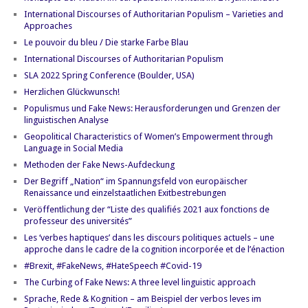
International Discourses of Authoritarian Populism – Varieties and
Approaches
Le pouvoir du bleu / Die starke Farbe Blau
International Discourses of Authoritarian Populism
SLA 2022 Spring Conference (Boulder, USA)
Herzlichen Glückwunsch!
Populismus und Fake News: Herausforderungen und Grenzen der
linguistischen Analyse
Geopolitical Characteristics of Women’s Empowerment through
Language in Social Media
Methoden der Fake News-Aufdeckung
Der Begriff „Nation“ im Spannungsfeld von europäischer
Renaissance und einzelstaatlichen Exitbestrebungen
Veröffentlichung der “Liste des qualifiés 2021 aux fonctions de
professeur des universités”
Les ‘verbes haptiques’ dans les discours politiques actuels – une
approche dans le cadre de la cognition incorporée et de l’énaction
#Brexit, #FakeNews, #HateSpeech #Covid-19
The Curbing of Fake News: A three level linguistic approach
Sprache, Rede & Kognition – am Beispiel der verbos leves im