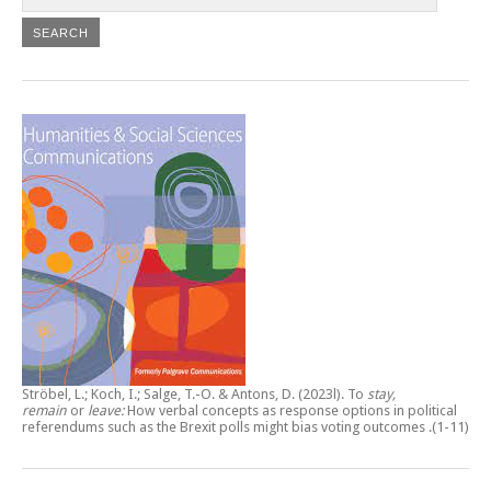
Ströbel, L.; Koch, I.; Salge, T.-O. & Antons, D. (2023l).
To
stay,
remain
or
leave:
How verbal concepts as response options in political
referendums such as the Brexit polls might bias voting outcomes
.(1-11)