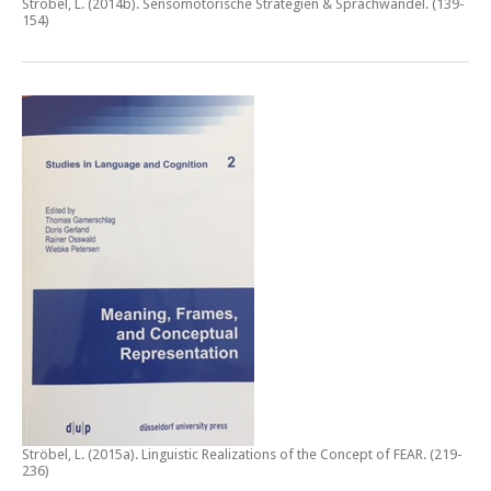
Ströbel, L. (2014b).
Sensomotorische Strategien & Sprachwandel
. (139-
154)
Ströbel, L. (2015a).
Linguistic Realizations of the Concept of FEAR
. (219-
236)