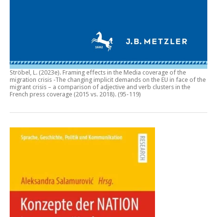
Ströbel, L. (2023e).
Framing effects in the Media coverage of the
migration crisis -The changing implicit demands on the EU in face of the
migrant crisis – a comparison of adjective and verb clusters in the
French press coverage (2015 vs. 2018)
. (95-119)