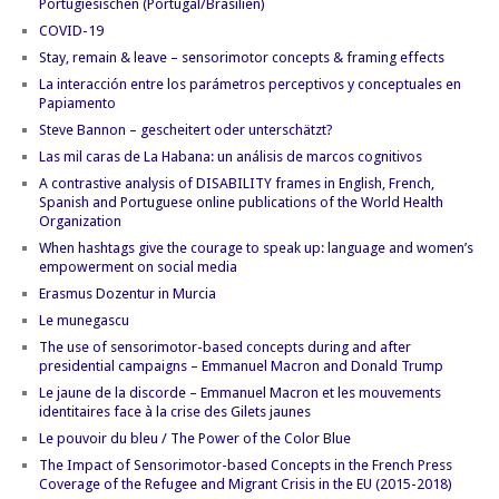
Portugiesischen (Portugal/Brasilien)
COVID-19
Stay, remain & leave – sensorimotor concepts & framing effects
La interacción entre los parámetros perceptivos y conceptuales en
Papiamento
Steve Bannon – gescheitert oder unterschätzt?
Las mil caras de La Habana: un análisis de marcos cognitivos
A contrastive analysis of DISABILITY frames in English, French,
Spanish and Portuguese online publications of the World Health
Organization
When hashtags give the courage to speak up: language and women’s
empowerment on social media
Erasmus Dozentur in Murcia
Le munegascu
The use of sensorimotor-based concepts during and after
presidential campaigns – Emmanuel Macron and Donald Trump
Le jaune de la discorde – Emmanuel Macron et les mouvements
identitaires face à la crise des Gilets jaunes
Le pouvoir du bleu / The Power of the Color Blue
The Impact of Sensorimotor-based Concepts in the French Press
Coverage of the Refugee and Migrant Crisis in the EU (2015-2018)