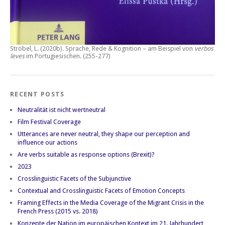
Ströbel, L. (2020b).
Sprache, Rede & Kognition – am Beispiel von
verbos
leves
im Portugiesischen.
(255-277)
RECENT POSTS
Neutralität ist nicht wertneutral
Film Festival Coverage
Utterances are never neutral, they shape our perception and
influence our actions
Are verbs suitable as response options (Brexit)?
2023
Crosslinguistic Facets of the Subjunctive
Contextual and Crosslinguistic Facets of Emotion Concepts
Framing Effects in the Media Coverage of the Migrant Crisis in the
French Press (2015 vs. 2018)
Konzepte der Nation im europäischen Kontext im 21. Jahrhundert