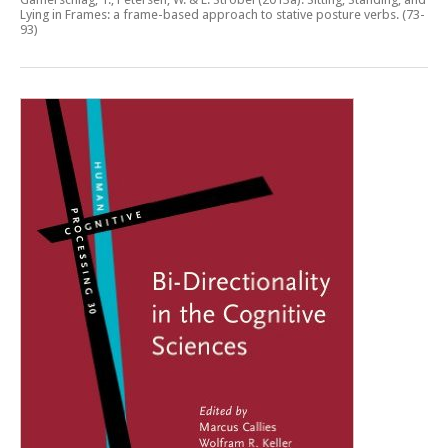
Lying in Frames: a frame-based approach to stative posture verbs
. (73-
93)