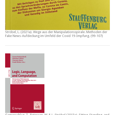
Ströbel, L. (2021a).
Wege aus der Manipulationsspirale. Methoden der
Fake News-Aufdeckung im Umfeld der Covid 19-Impfung
. (99-107)
Gamerschlag, T., Petersen, W. & L. Ströbel (2013a).
Sitting, Standing, and