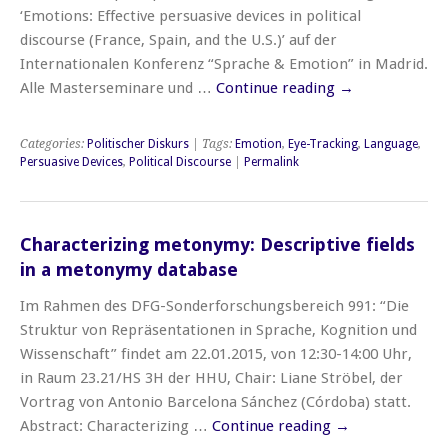
‘Emotions: Effective persuasive devices in political
discourse (France, Spain, and the U.S.)’ auf der
Internationalen Konferenz “Sprache & Emotion” in Madrid.
Alle Masterseminare und …
Continue reading
→
Categories:
Politischer Diskurs
| Tags:
Emotion
,
Eye-Tracking
,
Language
,
Persuasive Devices
,
Political Discourse
|
Permalink
Characterizing metonymy: Descriptive fields
in a metonymy database
Im Rahmen des DFG-Sonderforschungsbereich 991: “Die
Struktur von Repräsentationen in Sprache, Kognition und
Wissenschaft” findet am 22.01.2015, von 12:30-14:00 Uhr,
in Raum 23.21/HS 3H der HHU, Chair: Liane Ströbel, der
Vortrag von Antonio Barcelona Sánchez (Córdoba) statt.
Abstract: Characterizing …
Continue reading
→