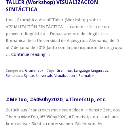
TALLER (Workshop) VISUALIZACIÓN
SINTÁCTICA
Una „Gramática Visual“Taller (Workshop) sobre
VISUALIZACIÓN SINTÁCTICA – examen crítico de un
proyecto lingüístico – Departamento de Lingüística
Románica de la Universidad de Aquisgrán, Alemania, del 5
al 7 de junio de 2018 Junto con la participación de un grupo
…
Continue reading
→
Categories:
Grammatik
| Tags:
Grammar
,
Language
,
Linguistics
,
Semantics
,
Syntax
,
Universals
,
Visualization
|
Permalink
#MeToo, #5050by2020, #TimeIsUp, etc.
Zurück aus Frankreich mit neuen Ideen. Höchste Zeit, das
Thema #MeToo, #5050by2020, #TimeIsUp, etc. auch aus
kontrastiver Sicht zu untersuchen. Bilder von der