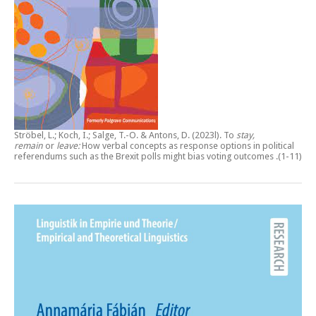
Ströbel, L.; Koch, I.; Salge, T.-O. & Antons, D. (2023l).
To
stay,
remain
or
leave:
How verbal concepts as response options in political
referendums such as the Brexit polls might bias voting outcomes
.(1-11)