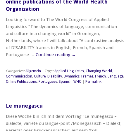
online publications of the World Health
Organization
Looking forward to The World Congress of Applied
Linguistics “The dynamics of language, communication
and culture in a changing world” in Groningen,
Netherlands, where I will talk about “A contrastive analysis
of DISABILITY frames in English, French, Spanish and
Portuguese …
Continue reading
→
Categories:
Allgemein
| Tags:
Applied Linguistics
,
Changing World
,
Communication
,
Culture
,
Disability
,
Dynamics
,
Frames
,
French
,
Language
,
Online Publications
,
Portuguese
,
Spanish
,
WHO
|
Permalink
Le munegascu
Diese Woche bin ich mit dem Vortrag “Le munegascu –
dialecte, variété ou langue-pont /Monegassisch – Dialekt,
Varietät oder Brückensprache?” auf dem XXVI.