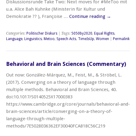
Diskussionsrunde Take Two: Next moves for #MeToo mit
u.a. Alice Bah Kuhnke (Ministerin für Kultur und
Demokratie ?? ), Françoise …
Continue reading
→
Categories:
Politischer Diskurs
| Tags:
5050by2020
,
Equal Rights
,
Language
,
Linguistics
,
Metoo
,
Speech Acts
,
TimeIsUp
,
Women
|
Permalink
Behavioral and Brain Sciences (Commentary)
Out now: González-Márquez, M., Feist, M., & Ströbel, L.
(2017). Converging on a theory of language through
multiple methods. Behavioral and Brain Sciences, 40.
doi:10.1017/S0140525X17000383
https://www.cambridge.org/core/journals/behavioral-and-
brain-sciences/article/converging-on-a-theory-of-
language-through-multiple-
methods/7E5028E06362EF30040FCA818C56C219