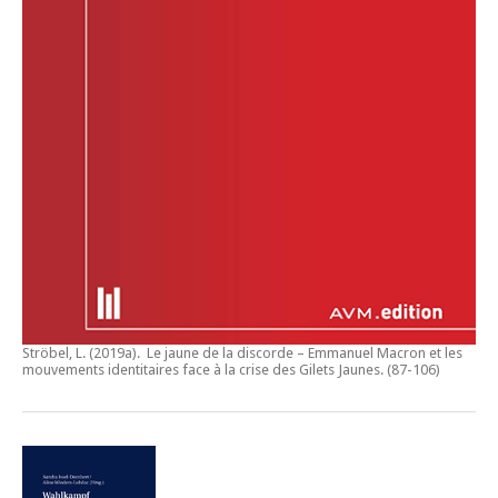
Ströbel, L. (2019a).
Le jaune de la discorde – Emmanuel Macron et les
mouvements identitaires face à la crise des Gilets Jaunes
. (87-106)