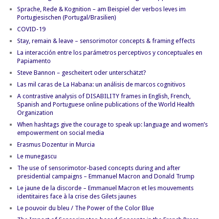
Sprache, Rede & Kognition – am Beispiel der verbos leves im
Portugiesischen (Portugal/Brasilien)
COVID-19
Stay, remain & leave – sensorimotor concepts & framing effects
La interacción entre los parámetros perceptivos y conceptuales en
Papiamento
Steve Bannon – gescheitert oder unterschätzt?
Las mil caras de La Habana: un análisis de marcos cognitivos
A contrastive analysis of DISABILITY frames in English, French,
Spanish and Portuguese online publications of the World Health
Organization
When hashtags give the courage to speak up: language and women’s
empowerment on social media
Erasmus Dozentur in Murcia
Le munegascu
The use of sensorimotor-based concepts during and after
presidential campaigns – Emmanuel Macron and Donald Trump
Le jaune de la discorde – Emmanuel Macron et les mouvements
identitaires face à la crise des Gilets jaunes
Le pouvoir du bleu / The Power of the Color Blue