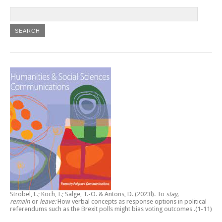
Ströbel, L.; Koch, I.; Salge, T.-O. & Antons, D. (2023l).
To
stay,
remain
or
leave:
How verbal concepts as response options in political
referendums such as the Brexit polls might bias voting outcomes
.(1-11)