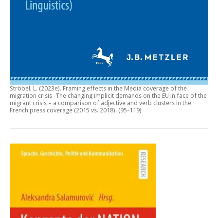
Ströbel, L. (2023e).
Framing effects in the Media coverage of the
migration crisis -The changing implicit demands on the EU in face of the
migrant crisis – a comparison of adjective and verb clusters in the
French press coverage (2015 vs. 2018)
. (95-119)