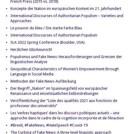
French Press (2015 vs. 2018)
Konzepte der Nation im europäischen Kontext im 21. Jahrhundert
International Discourses of Authoritarian Populism – Varieties and
Approaches
Le pouvoir du bleu / Die starke Farbe Blau
International Discourses of Authoritarian Populism
SLA 2022 Spring Conference (Boulder, USA)
Herzlichen Glückwunsch!
Populismus und Fake News: Herausforderungen und Grenzen der
linguistischen Analyse
Geopolitical Characteristics of Women’s Empowerment through
Language in Social Media
Methoden der Fake News-Aufdeckung
Der Begriff „Nation“ im Spannungsfeld von europäischer
Renaissance und einzelstaatlichen Exitbestrebungen
Veröffentlichung der “Liste des qualifiés 2021 aux fonctions de
professeur des universités”
Les ‘verbes haptiques’ dans les discours politiques actuels – une
approche dans le cadre de la cognition incorporée et de l’énaction
#Brexit, #FakeNews, #HateSpeech #Covid-19
The Curbing of Fake News: A three level linguistic approach