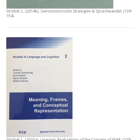
Ströbel, L. (2014b).
Sensomotorische Strategien & Sprachwandel
. (139-
154)
Ströbel, L. (2015a).
Linguistic Realizations of the Concept of FEAR
. (219-