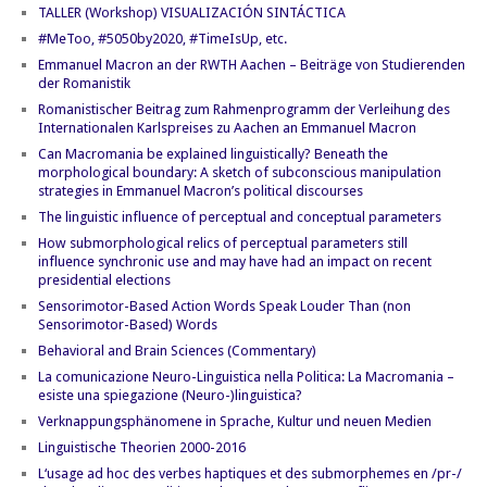
TALLER (Workshop) VISUALIZACIÓN SINTÁCTICA
#MeToo, #5050by2020, #TimeIsUp, etc.
Emmanuel Macron an der RWTH Aachen – Beiträge von Studierenden
der Romanistik
Romanistischer Beitrag zum Rahmenprogramm der Verleihung des
Internationalen Karlspreises zu Aachen an Emmanuel Macron
Can Macromania be explained linguistically? Beneath the
morphological boundary: A sketch of subconscious manipulation
strategies in Emmanuel Macron’s political discourses
The linguistic influence of perceptual and conceptual parameters
How submorphological relics of perceptual parameters still
influence synchronic use and may have had an impact on recent
presidential elections
Sensorimotor-Based Action Words Speak Louder Than (non
Sensorimotor-Based) Words
Behavioral and Brain Sciences (Commentary)
La comunicazione Neuro-Linguistica nella Politica: La Macromania –
esiste una spiegazione (Neuro-)linguistica?
Verknappungsphänomene in Sprache, Kultur und neuen Medien
Linguistische Theorien 2000-2016
L‘usage ad hoc des verbes haptiques et des submorphemes en /pr-/