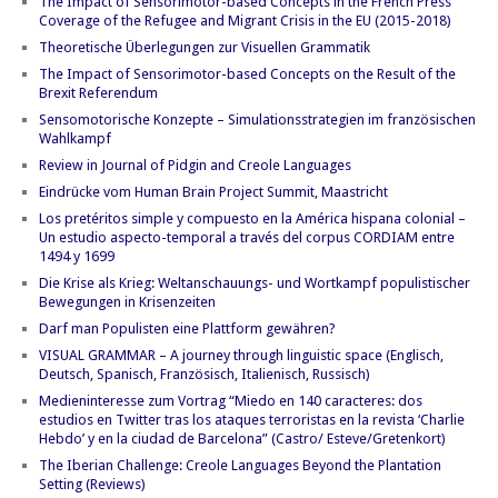
The Impact of Sensorimotor-based Concepts in the French Press
Coverage of the Refugee and Migrant Crisis in the EU (2015-2018)
Theoretische Überlegungen zur Visuellen Grammatik
The Impact of Sensorimotor-based Concepts on the Result of the
Brexit Referendum
Sensomotorische Konzepte – Simulationsstrategien im französischen
Wahlkampf
Review in Journal of Pidgin and Creole Languages
Eindrücke vom Human Brain Project Summit, Maastricht
Los pretéritos simple y compuesto en la América hispana colonial –
Un estudio aspecto-temporal a través del corpus CORDIAM entre
1494 y 1699
Die Krise als Krieg: Weltanschauungs- und Wortkampf populistischer
Bewegungen in Krisenzeiten
Darf man Populisten eine Plattform gewähren?
VISUAL GRAMMAR – A journey through linguistic space (Englisch,
Deutsch, Spanisch, Französisch, Italienisch, Russisch)
Medieninteresse zum Vortrag “Miedo en 140 caracteres: dos
estudios en Twitter tras los ataques terroristas en la revista ‘Charlie
Hebdo’ y en la ciudad de Barcelona” (Castro/ Esteve/Gretenkort)
The Iberian Challenge: Creole Languages Beyond the Plantation
Setting (Reviews)