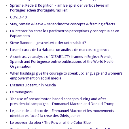
Sprache, Rede & Kognition – am Beispiel der verbos leves im
Portugiesischen (Portugal/Brasilien)
COVID-19
Stay, remain & leave – sensorimotor concepts & framing effects
La interacción entre los parámetros perceptivos y conceptuales en
Papiamento
Steve Bannon – gescheitert oder unterschätzt?
Las mil caras de La Habana: un análisis de marcos cognitivos
A contrastive analysis of DISABILITY frames in English, French,
Spanish and Portuguese online publications of the World Health
Organization
When hashtags give the courage to speak up: language and women’s
empowerment on social media
Erasmus Dozentur in Murcia
Le munegascu
The use of sensorimotor-based concepts during and after
presidential campaigns – Emmanuel Macron and Donald Trump
Le jaune de la discorde – Emmanuel Macron et les mouvements
identitaires face à la crise des Gilets jaunes
Le pouvoir du bleu / The Power of the Color Blue