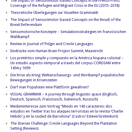
The Impact of Sensorimotor-based Concepts in the French Press
Coverage of the Refugee and Migrant Crisis in the EU (2015-2018)
Theoretische Überlegungen zur Visuellen Grammatik
The Impact of Sensorimotor-based Concepts on the Result of the
Brexit Referendum
Sensomotorische Konzepte – Simulationsstrategien im französischen
Wahlkampf
Review in Journal of Pidgin and Creole Languages
Eindrücke vom Human Brain Project Summit, Maastricht
Los pretéritos simple y compuesto en la América hispana colonial –
Un estudio aspecto-temporal a través del corpus CORDIAM entre
1494 y 1699
Die Krise als Krieg: Weltanschauungs- und Wortkampf populistischer
Bewegungen in Krisenzeiten
Darf man Populisten eine Plattform gewähren?
VISUAL GRAMMAR – A journey through linguistic space (Englisch,
Deutsch, Spanisch, Französisch, Italienisch, Russisch)
Medieninteresse zum Vortrag “Miedo en 140 caracteres: dos
estudios en Twitter tras los ataques terroristas en la revista ‘Charlie
Hebdo’ y en la ciudad de Barcelona” (Castro/ Esteve/Gretenkort)
The Iberian Challenge: Creole Languages Beyond the Plantation
Setting (Reviews)