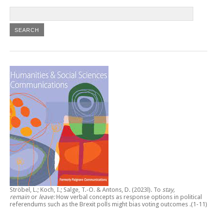
Ströbel, L.; Koch, I.; Salge, T.-O. & Antons, D. (2023l).
To
stay,
remain
or
leave:
How verbal concepts as response options in political
referendums such as the Brexit polls might bias voting outcomes
.(1-11)