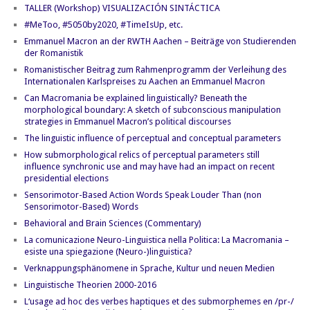
TALLER (Workshop) VISUALIZACIÓN SINTÁCTICA
#MeToo, #5050by2020, #TimeIsUp, etc.
Emmanuel Macron an der RWTH Aachen – Beiträge von Studierenden
der Romanistik
Romanistischer Beitrag zum Rahmenprogramm der Verleihung des
Internationalen Karlspreises zu Aachen an Emmanuel Macron
Can Macromania be explained linguistically? Beneath the
morphological boundary: A sketch of subconscious manipulation
strategies in Emmanuel Macron’s political discourses
The linguistic influence of perceptual and conceptual parameters
How submorphological relics of perceptual parameters still
influence synchronic use and may have had an impact on recent
presidential elections
Sensorimotor-Based Action Words Speak Louder Than (non
Sensorimotor-Based) Words
Behavioral and Brain Sciences (Commentary)
La comunicazione Neuro-Linguistica nella Politica: La Macromania –
esiste una spiegazione (Neuro-)linguistica?
Verknappungsphänomene in Sprache, Kultur und neuen Medien
Linguistische Theorien 2000-2016
L‘usage ad hoc des verbes haptiques et des submorphemes en /pr-/