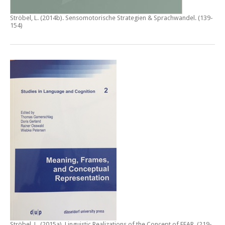
Ströbel, L. (2014b).
Sensomotorische Strategien & Sprachwandel
. (139-
154)
Ströbel, L. (2015a).
Linguistic Realizations of the Concept of FEAR
. (219-