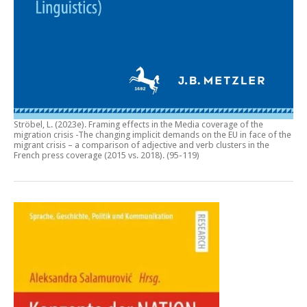
Ströbel, L. (2023e).
Framing effects in the Media coverage of the
migration crisis -The changing implicit demands on the EU in face of the
migrant crisis – a comparison of adjective and verb clusters in the
French press coverage (2015 vs. 2018)
. (95-119)