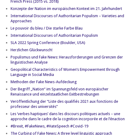
French Press (2015 vs. 2018)
Konzepte der Nation im europäischen Kontext im 21. Jahrhundert
International Discourses of Authoritarian Populism – Varieties and
Approaches
Le pouvoir du bleu / Die starke Farbe Blau
International Discourses of Authoritarian Populism
SLA 2022 Spring Conference (Boulder, USA)
Herzlichen Glückwunsch!
Populismus und Fake News: Herausforderungen und Grenzen der
linguistischen Analyse
Geopolitical Characteristics of Women’s Empowerment through
Language in Social Media
Methoden der Fake News-Aufdeckung
Der Begriff „Nation“ im Spannungsfeld von europäischer
Renaissance und einzelstaatlichen Exitbestrebungen
Veröffentlichung der “Liste des qualifiés 2021 aux fonctions de
professeur des universités”
Les ‘verbes haptiques’ dans les discours politiques actuels – une
approche dans le cadre de la cognition incorporée et de l’énaction
#Brexit, #FakeNews, #HateSpeech #Covid-19
The Curbing of Fake News: A three level linguistic approach