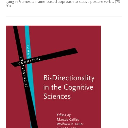
Lying in Frames: a frame-based approach to stative posture verbs
. (73-
93)