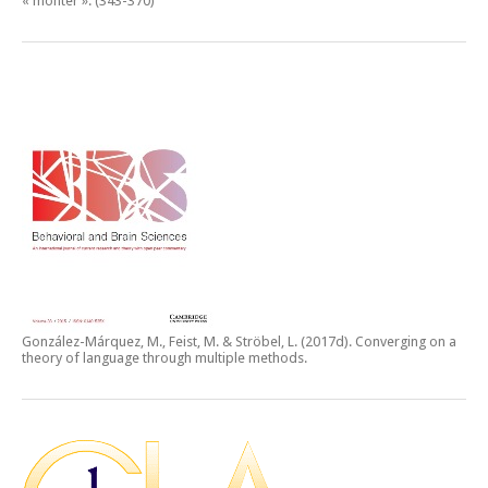
« monter ».
(343-370)
González-Márquez, M., Feist, M. & Ströbel, L. (2017d).
Converging on a
theory of language through multiple methods.