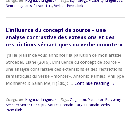
Categories:
Kognitive Linguistik
| Tags:
Etymology
,
Flexibility
,
Linguistics
,
Neurolinguistics
,
Parameters
,
Verbs
|
Permalink
L’influence du concept de source – une
analyse contrastive des extensions et des
restrictions sémantiques du verbe «monter»
J’ai le plaisir de vous annoncer la parution de mon article:
Stroebel, Liane (2016). L’influence du concept de source –
une analyse contrastive des extensions et des restrictions
sémantiques du verbe «monter». Antonio Pamies, Philippe
Monneret & Salah Mejri (Éds.): …
Continue reading
→
Categories:
Kognitive Linguistik
| Tags:
Cognition
,
Metaphor
,
Polysemy
,
Sensory Motor Concepts
,
Source Domain
,
Target Domain
,
Verbs
|
Permalink