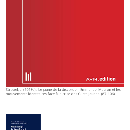
Ströbel, L. (2019a).
Le jaune de la discorde – Emmanuel Macron et les
mouvements identitaires face à la crise des Gilets Jaunes
. (87-106)