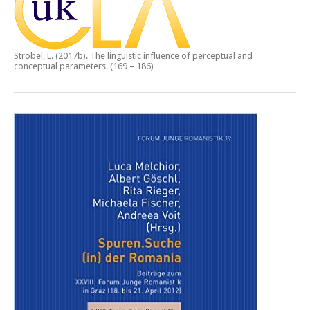
Ströbel, L. (2017b).
The linguistic influence of perceptual and
conceptual parameters.
(169 – 186)