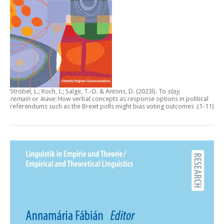
Ströbel, L.; Koch, I.; Salge, T.-O. & Antons, D. (2023l).
To
stay,
remain
or
leave:
How verbal concepts as response options in political
referendums such as the Brexit polls might bias voting outcomes
.(1-11)