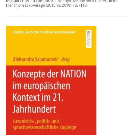
migrant crisis – a comparison of adjective and verb clusters in the
French press coverage (2015 vs. 2018)
. (95-119)