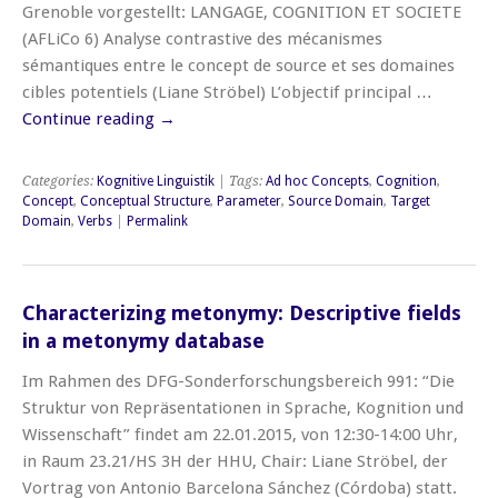
Grenoble vorgestellt: LANGAGE, COGNITION ET SOCIETE
(AFLiCo 6) Analyse contrastive des mécanismes
sémantiques entre le concept de source et ses domaines
cibles potentiels (Liane Ströbel) L’objectif principal …
Continue reading
→
Categories:
Kognitive Linguistik
| Tags:
Ad hoc Concepts
,
Cognition
,
Concept
,
Conceptual Structure
,
Parameter
,
Source Domain
,
Target
Domain
,
Verbs
|
Permalink
Characterizing metonymy: Descriptive fields
in a metonymy database
Im Rahmen des DFG-Sonderforschungsbereich 991: “Die
Struktur von Repräsentationen in Sprache, Kognition und
Wissenschaft” findet am 22.01.2015, von 12:30-14:00 Uhr,
in Raum 23.21/HS 3H der HHU, Chair: Liane Ströbel, der
Vortrag von Antonio Barcelona Sánchez (Córdoba) statt.