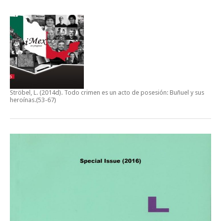
Ströbel, L. (2014d).
Todo crimen es un acto de posesión: Buñuel y sus
heroínas
.(53-67)