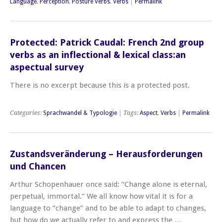
Language
,
Perception
,
Posture Verbs
,
Verbs
|
Permalink
Protected: Patrick Caudal: French 2nd group
verbs as an inflectional & lexical class:an
aspectual survey
There is no excerpt because this is a protected post.
Categories:
Sprachwandel & Typologie
| Tags:
Aspect
,
Verbs
|
Permalink
Zustandsveränderung – Herausforderungen
und Chancen
Arthur Schopenhauer once said: “Change alone is eternal,
perpetual, immortal.” We all know how vital it is for a
language to “change” and to be able to adapt to changes,
but how do we actually refer to and express the …