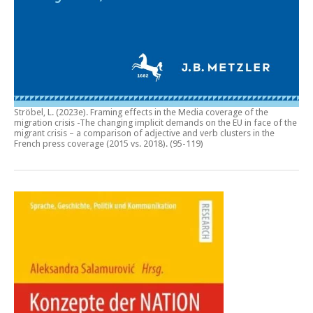
Ströbel, L. (2023e).
Framing effects in the Media coverage of the
migration crisis -The changing implicit demands on the EU in face of the
migrant crisis – a comparison of adjective and verb clusters in the
French press coverage (2015 vs. 2018)
. (95-119)