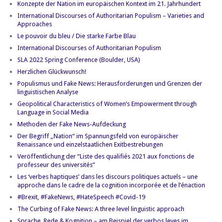
Konzepte der Nation im europäischen Kontext im 21. Jahrhundert
International Discourses of Authoritarian Populism – Varieties and
Approaches
Le pouvoir du bleu / Die starke Farbe Blau
International Discourses of Authoritarian Populism
SLA 2022 Spring Conference (Boulder, USA)
Herzlichen Glückwunsch!
Populismus und Fake News: Herausforderungen und Grenzen der
linguistischen Analyse
Geopolitical Characteristics of Women’s Empowerment through
Language in Social Media
Methoden der Fake News-Aufdeckung
Der Begriff „Nation“ im Spannungsfeld von europäischer
Renaissance und einzelstaatlichen Exitbestrebungen
Veröffentlichung der “Liste des qualifiés 2021 aux fonctions de
professeur des universités”
Les ‘verbes haptiques’ dans les discours politiques actuels – une
approche dans le cadre de la cognition incorporée et de l’énaction
#Brexit, #FakeNews, #HateSpeech #Covid-19
The Curbing of Fake News: A three level linguistic approach
Sprache, Rede & Kognition – am Beispiel der verbos leves im