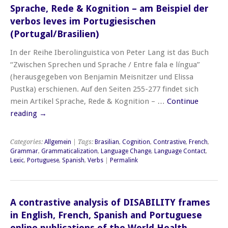
Sprache, Rede & Kognition – am Beispiel der
verbos leves im Portugiesischen
(Portugal/Brasilien)
In der Reihe Iberolinguistica von Peter Lang ist das Buch
“Zwischen Sprechen und Sprache / Entre fala e língua”
(herausgegeben von Benjamin Meisnitzer und Elissa
Pustka) erschienen. Auf den Seiten 255-277 findet sich
mein Artikel Sprache, Rede & Kognition – …
Continue
reading
→
Categories:
Allgemein
| Tags:
Brasilian
,
Cognition
,
Contrastive
,
French
,
Grammar
,
Grammaticalization
,
Language Change
,
Language Contact
,
Lexic
,
Portuguese
,
Spanish
,
Verbs
|
Permalink
A contrastive analysis of DISABILITY frames
in English, French, Spanish and Portuguese
online publications of the World Health