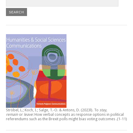
Ströbel, L.; Koch, I.; Salge, T.-O. & Antons, D. (2023l).
To
stay,
remain
or
leave:
How verbal concepts as response options in political
referendums such as the Brexit polls might bias voting outcomes
.(1-11)