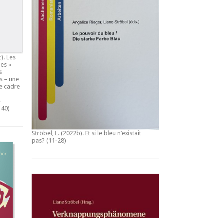
c).
Les
es »
s
s – une
e cadre
e
140)
Ströbel, L. (2022b).
Et si le bleu n’existait
pas?
(11-28)