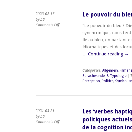
Le pouvoir du ble
2023-02-16
by LS
on
Comments Off
“Le pouvoir du bleu / Di
Le
synchronique, nous tente
pouvoir
lié au bleu, en partant d
du
idiomatiques et des locut
bleu
/
…
Continue reading
→
Die
starke
Farbe
Categories:
Allgemein
,
Filmana
Blau
Sprachwandel & Typologie
| 
Perception
,
Politics
,
Symbolis
Les ‘verbes hapti
2021-03-21
by LS
politiques actuel
on
Comments Off
de la cognition in
Les