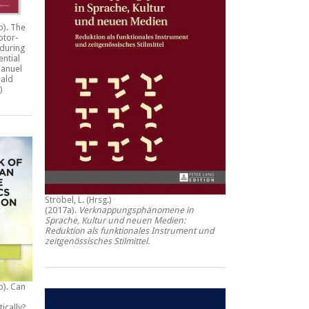
b).
The
otor-
during
ential
anuel
ald
)
Ströbel, L. (Hrsg.)
(2017a).
Verknappungsphänomene in
Sprache, Kultur und neuen Medien:
Reduktion als funktionales Instrument und
zeitgenössisches Stilmittel
.
b).
Can
tically?