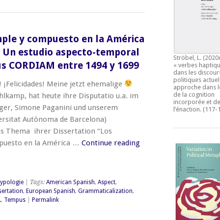
mple y compuesto en la América
– Un estudio aspecto-temporal
Ströbel, L. (2020
pus CORDIAM entre 1494 y 1699
« verbes haptiqu
dans les discour
politiques actuel
 ¡Felicidades! Meine jetzt ehemalige
approche dans l
de la cognition
lkamp, hat heute ihre Disputatio u.a. im
incorporée et d
eger, Simone Paganini und unserem
l’énaction.
(117-
ersitat Autònoma de Barcelona)
as Thema ihrer Dissertation “Los
mpuesto en la América …
Continue reading
ypologie
| Tags:
American Spanish
,
Aspect
,
sertation
,
European Spanish
,
Grammaticalization
,
.
,
Tempus
|
Permalink