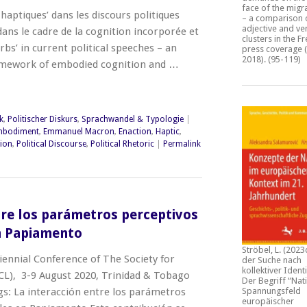
face of the migra
haptiques’ dans les discours politiques
– a comparison 
adjective and ve
ans le cadre de la cognition incorporée et
clusters in the F
erbs’ in current political speeches – an
press coverage (
2018)
. (95-119)
amework of embodied cognition and …
k
,
Politischer Diskurs
,
Sprachwandel & Typologie
|
mbodiment
,
Emmanuel Macron
,
Enaction
,
Haptic
,
ion
,
Political Discourse
,
Political Rhetoric
|
Permalink
tre los parámetros perceptivos
n Papiamento
Ströbel, L. (2023
iennial Conference of The Society for
der Suche nach
kollektiver Identi
SCL), 3-9 August 2020, Trinidad & Tobago
Der Begriff “Nat
Spannungsfeld
s: La interacción entre los parámetros
europäischer