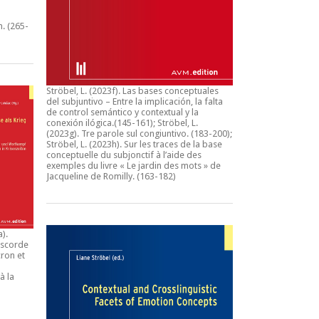
n.
(265-
Ströbel, L. (2023f).
Las bases conceptuales
del subjuntivo – Entre la implicación, la falta
de control semántico y contextual y la
conexión ilógica
.(145-161); Ströbel, L.
(2023g).
Tre parole sul congiuntivo
. (183-200);
Ströbel, L. (2023h).
Sur les traces de la base
conceptuelle du subjonctif à l’aide des
exemples du livre « Le jardin des mots » de
Jacqueline de Romilly.
(163-182)
a).
iscorde
ron et
à la