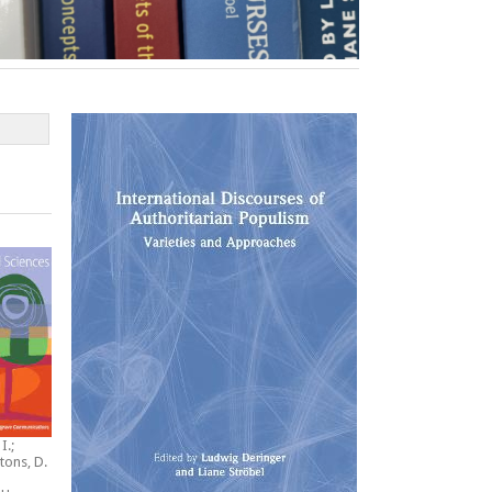
I.;
tons, D.