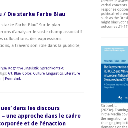
remain
or
leave
verbal concepts
response option
u / Die starke Farbe Blau
political refere
such as the Brexi
might bias votin
e starke Farbe Blau” Sur le plan
outcomes
.(1-11
rons d’analyser le vaste champ associatif
es collocations, des expressions
ions, à travers son rôle dans la publicité,
lyse
,
Kognitive Linguistik
,
Sprachkontakt
,
Tags:
Art
,
Blue
,
Color
,
Culture
,
Linguistics
,
Literature
,
m
|
Permalink
Ströbel, L.
ques’ dans les discours
(2023e).
Framing
in the Media cov
s – une approche dans le cadre
the migration cri
corporée et de l’énaction
changing implicit
demands on the 