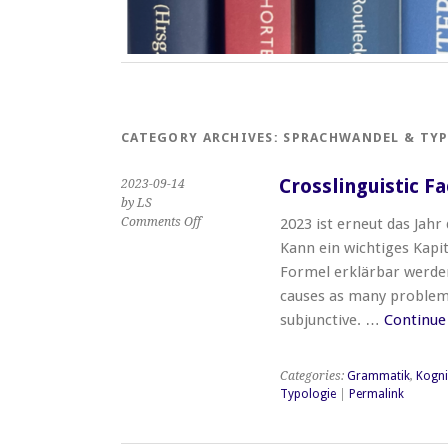
CATEGORY ARCHIVES:
SPRACHWANDEL & TY
Crosslinguistic F
2023-09-14
by LS
on
Comments Off
2023 ist erneut das Jah
Crosslinguistic
Kann ein wichtiges Kapi
Facets
Formel erklärbar werd
of
causes as many problems
the
Subjunctive
subjunctive. …
Continue
Categories:
Grammatik
,
Kognit
Typologie
|
Permalink