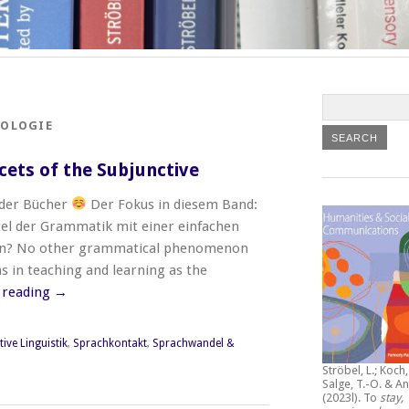
POLOGIE
acets of the Subjunctive
r der Bücher
Der Fokus in diesem Band:
tel der Grammatik mit einer einfachen
en? No other grammatical phenomenon
 in teaching and learning as the
 reading
→
ive Linguistik
,
Sprachkontakt
,
Sprachwandel &
Ströbel, L.; Koch, 
Salge, T.-O. & An
(2023l).
To
stay,