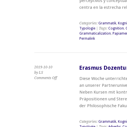
perceptivos y conceptua
perceptivos
centra en la estrecha r
y
conceptuales
en
Categories:
Grammatik
,
Kognit
Papiamento
Typologie
| Tags:
Cognition
,
Grammaticalization
,
Papiame
Permalink
Erasmus Dozentur
2019-10-10
by LS
on
Comments Off
Diese Woche unterricht
Erasmus
an unserer Partneruniv
Dozentur
Neben Kursen mit kont
in
Präpositionen und Stere
Murcia
der Philosophische Fak
Categories:
Grammatik
,
Kognit
Typologie
| Tags:
Adverbs
,
Co