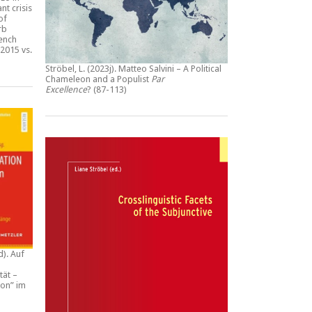
nt crisis
of
rb
rench
2015 vs.
Ströbel, L. (2023j).
Matteo Salvini – A Political
Chameleon and a Populist
Par
Excellence
? (87-113)
d).
Auf
tät –
ion” im