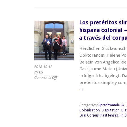
Los pretéritos si
hispana colonial 
a través del cor
Herzlichen Glückwunsch!
Doktorandin, Helene Poh
Beisein von Angelica Ri
2018-10-12
Gast Jaume Mateu (Univ
by LS
erfolgreich abgelegt. D
on
Comments Off
pretéritos simple y co
Los
pretéritos simple y compuesto
→
en
la
América
Categories:
Sprachwandel & T
hispana
Colonisation
,
Disputation
,
Dis
colonial
Oral Corpus
,
Past tenses
,
Ph.D
–
Un