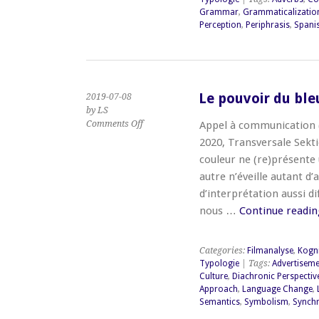
Grammar
,
Grammaticalizatio
Perception
,
Periphrasis
,
Spani
Le pouvoir du ble
2019-07-08
by LS
on
Comments Off
Appel à communication 
Le
2020, Transversale Sekti
pouvoir
couleur ne (re)présente u
du
autre n’éveille autant d
bleu
/
d’interprétation aussi di
The
nous …
Continue readi
Power
of
the
Categories:
Filmanalyse
,
Kogni
Color
Typologie
| Tags:
Advertiseme
Blue
Culture
,
Diachronic Perspectiv
Approach
,
Language Change
,
Semantics
,
Symbolism
,
Synchr