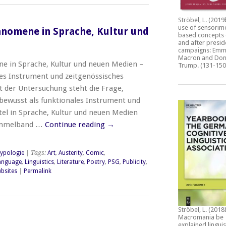
Ströbel, L. (2019
use of sensorim
omene in Sprache, Kultur und
based concepts 
and after presid
campaigns: Emm
Macron and Don
 in Sprache, Kultur und neuen Medien –
Trump.
(131-150
les Instrument und zeitgenössisches
t der Untersuchung steht die Frage,
ewusst als funktionales Instrument und
tel in Sprache, Kultur und neuen Medien
Sammelband …
Continue reading
→
ypologie
| Tags:
Art
,
Austerity
,
Comic
,
anguage
,
Linguistics
,
Literature
,
Poetry
,
PSG
,
Publicity
,
bsites
|
Permalink
Ströbel, L. (2018
Macromania be
explained linguis