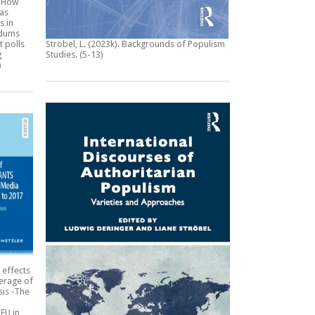
:
How
 as
s in
ndums
t polls
Ströbel, L. (2023k).
Backgrounds of Populism
g
Studies
. (5-13)
)
 effects
erage of
sis -The
EU in