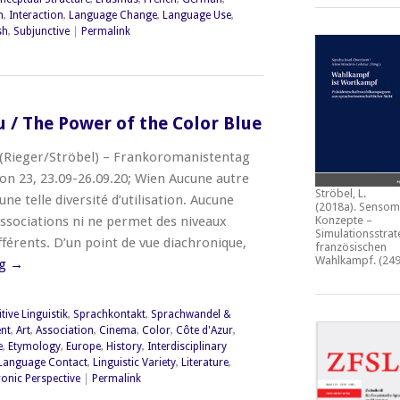
n
,
Interaction
,
Language Change
,
Language Use
,
sh
,
Subjunctive
|
Permalink
u / The Power of the Color Blue
(Rieger/Ströbel) – Frankoromanistentag
on 23, 23.09-26.09.20; Wien Aucune autre
Ströbel, L.
ne telle diversité d’utilisation. Aucune
(2018a).
Sensom
’associations ni ne permet des niveaux
Konzepte –
Simulationsstrat
fférents. D’un point de vue diachronique,
französischen
Wahlkampf.
(249
ng
→
tive Linguistik
,
Sprachkontakt
,
Sprachwandel &
nt
,
Art
,
Association
,
Cinema
,
Color
,
Côte d'Azur
,
e
,
Etymology
,
Europe
,
History
,
Interdisciplinary
Language Contact
,
Linguistic Variety
,
Literature
,
onic Perspective
|
Permalink