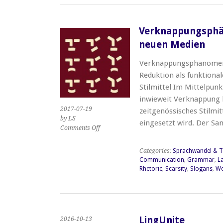
estudio
aspecto-
temporal
Verknappungsphän
a
neuen Medien
través
del
Verknappungsphänomene
corpus CORDIAM
entre
Reduktion als funktiona
1494
Stilmittel Im Mittelpunk
y
inwieweit Verknappung b
1699
2017-07-19
zeitgenössisches Stilmit
by LS
eingesetzt wird. Der 
on
Comments Off
Verknappungsphänomene
in
Categories:
Sprachwandel & T
Sprache,
Communication
,
Grammar
,
L
Kultur
Rhetoric
,
Scarsity
,
Slogans
,
We
und
neuen
Medien
LingUnite
2016-10-13