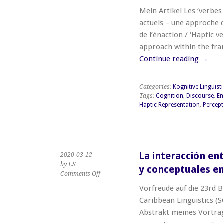
‘verbes
Mein Artikel Les ‘verbes 
haptiques’
dans
actuels – une approche d
les
de l’énaction / ‘Haptic v
discours
approach within the fr
politiques
Continue reading
→
actuels
–
une
approche
Categories:
Kognitive Linguisti
Tags:
Cognition
,
Discourse
,
E
dans
Haptic Representation
,
Percept
le
cadre
de
la
cognition
incorporée
La interacción en
2020-03-12
et
by LS
y conceptuales e
de
on
Comments Off
l’énaction
La
Vorfreude auf die 23rd B
interacción
Caribbean Linguistics (
entre
los
Abstrakt meines Vortrag
parámetros