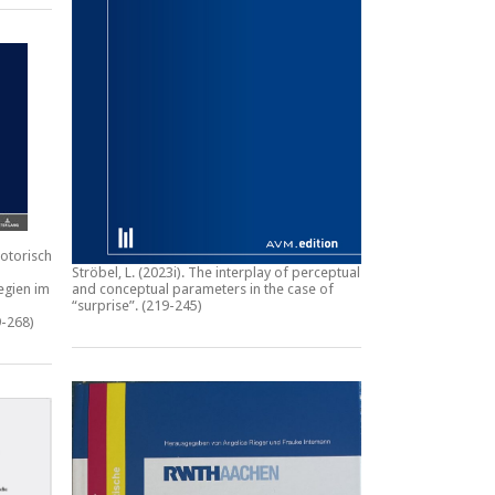
otorische
Ströbel, L. (2023i).
The interplay of perceptual
egien im
and conceptual parameters in the case of
“surprise”.
(219-245)
-268)