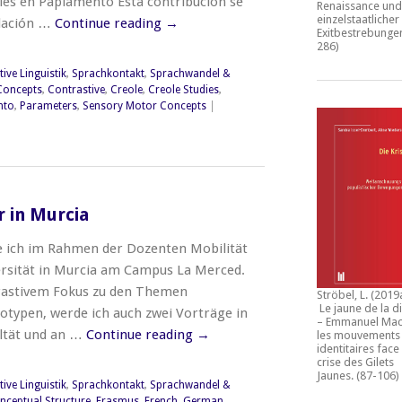
les en Papiamento Esta contribución se
Renaissance und
einzelstaatlicher
elación …
Continue reading
→
Exitbestrebunge
286)
ive Linguistik
,
Sprachkontakt
,
Sprachwandel &
Concepts
,
Contrastive
,
Creole
,
Creole Studies
,
nto
,
Parameters
,
Sensory Motor Concepts
|
 in Murcia
e ich im Rahmen der Dozenten Mobilität
ersität in Murcia am Campus La Merced.
rastivem Fokus zu den Themen
Ströbel, L. (2019
Le jaune de la d
otypen, werde ich auch zwei Vorträge in
– Emmanuel Mac
ultät und an …
Continue reading
→
les mouvements
identitaires face 
crise des Gilets
Jaunes
. (87-106)
ive Linguistik
,
Sprachkontakt
,
Sprachwandel &
nceptual Structure
,
Erasmus
,
French
,
German
,