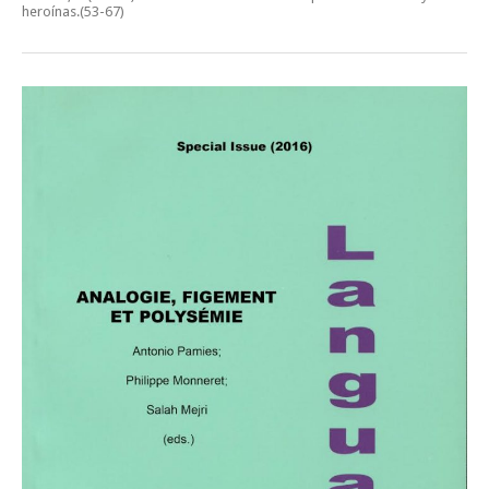
heroínas
.(53-67)