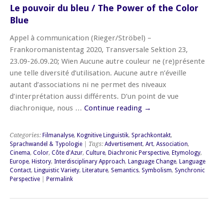
Le pouvoir du bleu / The Power of the Color
Blue
Appel à communication (Rieger/Ströbel) –
Frankoromanistentag 2020, Transversale Sektion 23,
23.09-26.09.20; Wien Aucune autre couleur ne (re)présente
une telle diversité d’utilisation. Aucune autre n’éveille
autant d’associations ni ne permet des niveaux
d’interprétation aussi différents. D’un point de vue
diachronique, nous …
Continue reading
→
Categories:
Filmanalyse
,
Kognitive Linguistik
,
Sprachkontakt
,
Sprachwandel & Typologie
| Tags:
Advertisement
,
Art
,
Association
,
Cinema
,
Color
,
Côte d'Azur
,
Culture
,
Diachronic Perspective
,
Etymology
,
Europe
,
History
,
Interdisciplinary Approach
,
Language Change
,
Language
Contact
,
Linguistic Variety
,
Literature
,
Semantics
,
Symbolism
,
Synchronic
Perspective
|
Permalink