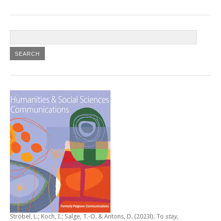
Ströbel, L.; Koch, I.; Salge, T.-O. & Antons, D. (2023l).
To
stay,