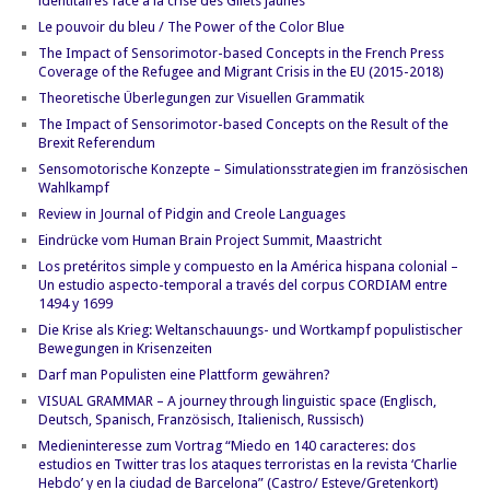
identitaires face à la crise des Gilets jaunes
Le pouvoir du bleu / The Power of the Color Blue
The Impact of Sensorimotor-based Concepts in the French Press
Coverage of the Refugee and Migrant Crisis in the EU (2015-2018)
Theoretische Überlegungen zur Visuellen Grammatik
The Impact of Sensorimotor-based Concepts on the Result of the
Brexit Referendum
Sensomotorische Konzepte – Simulationsstrategien im französischen
Wahlkampf
Review in Journal of Pidgin and Creole Languages
Eindrücke vom Human Brain Project Summit, Maastricht
Los pretéritos simple y compuesto en la América hispana colonial –
Un estudio aspecto-temporal a través del corpus CORDIAM entre
1494 y 1699
Die Krise als Krieg: Weltanschauungs- und Wortkampf populistischer
Bewegungen in Krisenzeiten
Darf man Populisten eine Plattform gewähren?
VISUAL GRAMMAR – A journey through linguistic space (Englisch,
Deutsch, Spanisch, Französisch, Italienisch, Russisch)
Medieninteresse zum Vortrag “Miedo en 140 caracteres: dos
estudios en Twitter tras los ataques terroristas en la revista ‘Charlie
Hebdo’ y en la ciudad de Barcelona” (Castro/ Esteve/Gretenkort)