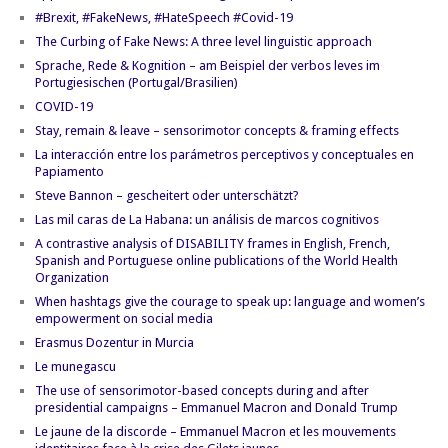
#Brexit, #FakeNews, #HateSpeech #Covid-19
The Curbing of Fake News: A three level linguistic approach
Sprache, Rede & Kognition – am Beispiel der verbos leves im
Portugiesischen (Portugal/Brasilien)
COVID-19
Stay, remain & leave – sensorimotor concepts & framing effects
La interacción entre los parámetros perceptivos y conceptuales en
Papiamento
Steve Bannon – gescheitert oder unterschätzt?
Las mil caras de La Habana: un análisis de marcos cognitivos
A contrastive analysis of DISABILITY frames in English, French,
Spanish and Portuguese online publications of the World Health
Organization
When hashtags give the courage to speak up: language and women’s
empowerment on social media
Erasmus Dozentur in Murcia
Le munegascu
The use of sensorimotor-based concepts during and after
presidential campaigns – Emmanuel Macron and Donald Trump
Le jaune de la discorde – Emmanuel Macron et les mouvements