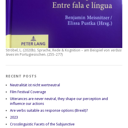
Ströbel, L. (2020b).
Sprache, Rede & Kognition – am Beispiel von
verbos
leves
im Portugiesischen.
(255-277)
RECENT POSTS
Neutralität ist nicht wertneutral
Film Festival Coverage
Utterances are never neutral, they shape our perception and
influence our actions
Are verbs suitable as response options (Brexit)?
2023
Crosslinguistic Facets of the Subjunctive