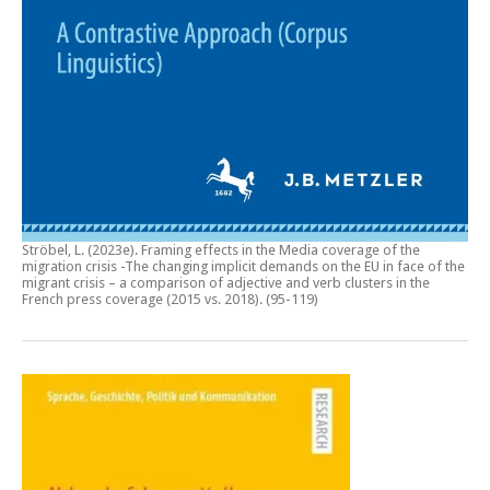
Ströbel, L. (2023e).
Framing effects in the Media coverage of the
migration crisis -The changing implicit demands on the EU in face of the
migrant crisis – a comparison of adjective and verb clusters in the
French press coverage (2015 vs. 2018)
. (95-119)