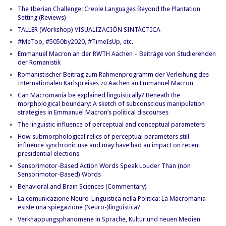
The Iberian Challenge: Creole Languages Beyond the Plantation
Setting (Reviews)
TALLER (Workshop) VISUALIZACIÓN SINTÁCTICA
#MeToo, #5050by2020, #TimeIsUp, etc.
Emmanuel Macron an der RWTH Aachen – Beiträge von Studierenden
der Romanistik
Romanistischer Beitrag zum Rahmenprogramm der Verleihung des
Internationalen Karlspreises zu Aachen an Emmanuel Macron
Can Macromania be explained linguistically? Beneath the
morphological boundary: A sketch of subconscious manipulation
strategies in Emmanuel Macron’s political discourses
The linguistic influence of perceptual and conceptual parameters
How submorphological relics of perceptual parameters still
influence synchronic use and may have had an impact on recent
presidential elections
Sensorimotor-Based Action Words Speak Louder Than (non
Sensorimotor-Based) Words
Behavioral and Brain Sciences (Commentary)
La comunicazione Neuro-Linguistica nella Politica: La Macromania –
esiste una spiegazione (Neuro-)linguistica?
Verknappungsphänomene in Sprache, Kultur und neuen Medien