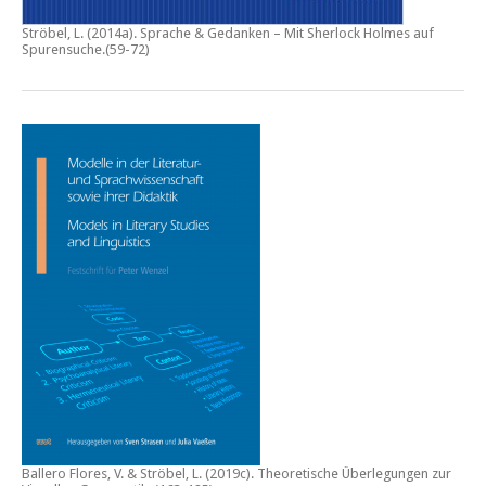
Ströbel, L. (2014a).
Sprache & Gedanken – Mit Sherlock Holmes auf
Spurensuche
.(59-72)
Ballero Flores, V. & Ströbel, L. (2019c).
Theoretische Überlegungen zur