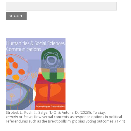
Ströbel, L.; Koch, I.; Salge, T.-O. & Antons, D. (2023l).
To
stay,
remain
or
leave:
How verbal concepts as response options in political
referendums such as the Brexit polls might bias voting outcomes
.(1-11)