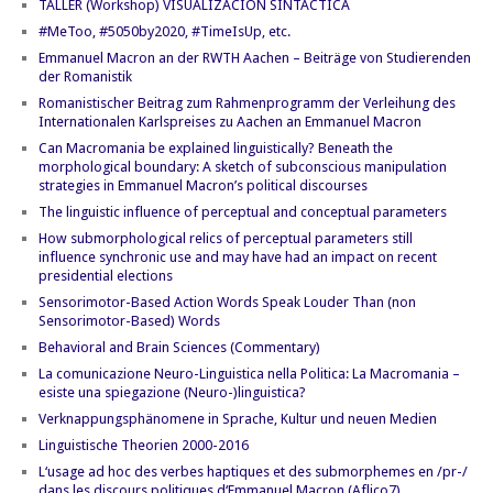
TALLER (Workshop) VISUALIZACIÓN SINTÁCTICA
#MeToo, #5050by2020, #TimeIsUp, etc.
Emmanuel Macron an der RWTH Aachen – Beiträge von Studierenden
der Romanistik
Romanistischer Beitrag zum Rahmenprogramm der Verleihung des
Internationalen Karlspreises zu Aachen an Emmanuel Macron
Can Macromania be explained linguistically? Beneath the
morphological boundary: A sketch of subconscious manipulation
strategies in Emmanuel Macron’s political discourses
The linguistic influence of perceptual and conceptual parameters
How submorphological relics of perceptual parameters still
influence synchronic use and may have had an impact on recent
presidential elections
Sensorimotor-Based Action Words Speak Louder Than (non
Sensorimotor-Based) Words
Behavioral and Brain Sciences (Commentary)
La comunicazione Neuro-Linguistica nella Politica: La Macromania –
esiste una spiegazione (Neuro-)linguistica?
Verknappungsphänomene in Sprache, Kultur und neuen Medien
Linguistische Theorien 2000-2016
L‘usage ad hoc des verbes haptiques et des submorphemes en /pr-/
dans les discours politiques d‘Emmanuel Macron (Aflico7)