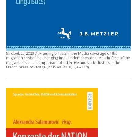
Ströbel, L. (2023e).
Framing effects in the Media coverage of the
migration crisis -The changing implicit demands on the EU in face of the
migrant crisis – a comparison of adjective and verb clusters in the
French press coverage (2015 vs. 2018)
. (95-119)