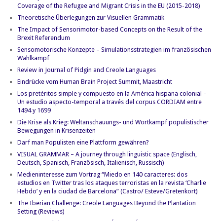
Coverage of the Refugee and Migrant Crisis in the EU (2015-2018)
Theoretische Überlegungen zur Visuellen Grammatik
The Impact of Sensorimotor-based Concepts on the Result of the
Brexit Referendum
Sensomotorische Konzepte – Simulationsstrategien im französischen
Wahlkampf
Review in Journal of Pidgin and Creole Languages
Eindrücke vom Human Brain Project Summit, Maastricht
Los pretéritos simple y compuesto en la América hispana colonial –
Un estudio aspecto-temporal a través del corpus CORDIAM entre
1494 y 1699
Die Krise als Krieg: Weltanschauungs- und Wortkampf populistischer
Bewegungen in Krisenzeiten
Darf man Populisten eine Plattform gewähren?
VISUAL GRAMMAR – A journey through linguistic space (Englisch,
Deutsch, Spanisch, Französisch, Italienisch, Russisch)
Medieninteresse zum Vortrag “Miedo en 140 caracteres: dos
estudios en Twitter tras los ataques terroristas en la revista ‘Charlie
Hebdo’ y en la ciudad de Barcelona” (Castro/ Esteve/Gretenkort)
The Iberian Challenge: Creole Languages Beyond the Plantation
Setting (Reviews)