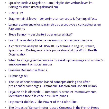
Sprache, Rede & Kognition – am Beispiel der verbos leves im
Portugiesischen (Portugal/Brasilien)
COVID-19
Stay, remain & leave – sensorimotor concepts & framing effects
La interacción entre los parámetros perceptivos y conceptuales en
Papiamento
Steve Bannon – gescheitert oder unterschätzt?
Las mil caras de La Habana: un análisis de marcos cognitivos
A contrastive analysis of DISABILITY frames in English, French,
Spanish and Portuguese online publications of the World Health
Organization
When hashtags give the courage to speak up: language and women’s
empowerment on social media
Erasmus Dozentur in Murcia
Le munegascu
The use of sensorimotor-based concepts during and after
presidential campaigns – Emmanuel Macron and Donald Trump
Le jaune de la discorde – Emmanuel Macron et les mouvements
identitaires face à la crise des Gilets jaunes
Le pouvoir du bleu / The Power of the Color Blue
The Impact of Sensorimotor-based Concepts in the French Press