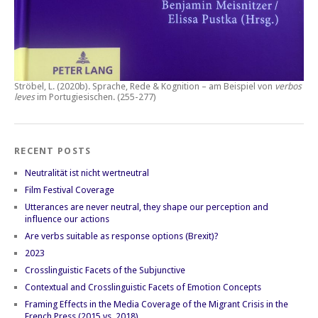
Ströbel, L. (2020b).
Sprache, Rede & Kognition – am Beispiel von
verbos
leves
im Portugiesischen.
(255-277)
RECENT POSTS
Neutralität ist nicht wertneutral
Film Festival Coverage
Utterances are never neutral, they shape our perception and
influence our actions
Are verbs suitable as response options (Brexit)?
2023
Crosslinguistic Facets of the Subjunctive
Contextual and Crosslinguistic Facets of Emotion Concepts
Framing Effects in the Media Coverage of the Migrant Crisis in the
French Press (2015 vs. 2018)