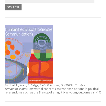
Ströbel, L.; Koch, I.; Salge, T.-O. & Antons, D. (2023l).
To
stay,
remain
or
leave:
How verbal concepts as response options in political
referendums such as the Brexit polls might bias voting outcomes
.(1-11)