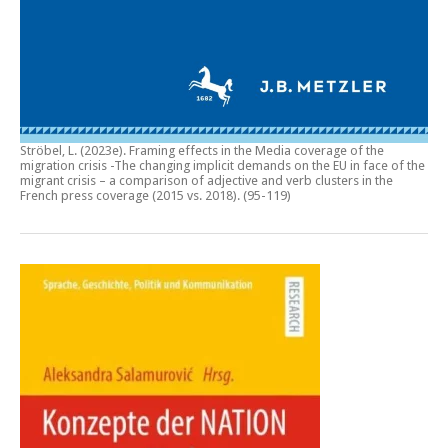
Ströbel, L. (2023e).
Framing effects in the Media coverage of the
migration crisis -The changing implicit demands on the EU in face of the
migrant crisis – a comparison of adjective and verb clusters in the
French press coverage (2015 vs. 2018)
. (95-119)