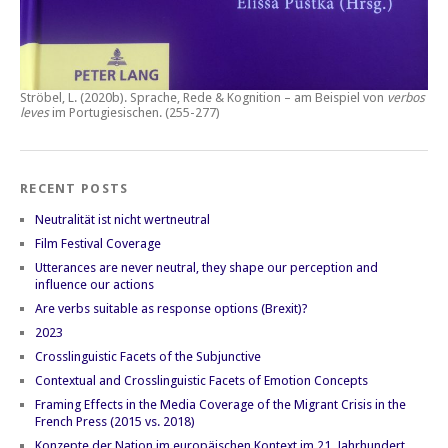
Ströbel, L. (2020b).
Sprache, Rede & Kognition – am Beispiel von
verbos
leves
im Portugiesischen.
(255-277)
RECENT POSTS
Neutralität ist nicht wertneutral
Film Festival Coverage
Utterances are never neutral, they shape our perception and
influence our actions
Are verbs suitable as response options (Brexit)?
2023
Crosslinguistic Facets of the Subjunctive
Contextual and Crosslinguistic Facets of Emotion Concepts
Framing Effects in the Media Coverage of the Migrant Crisis in the
French Press (2015 vs. 2018)
Konzepte der Nation im europäischen Kontext im 21. Jahrhundert