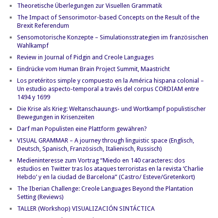
Theoretische Überlegungen zur Visuellen Grammatik
The Impact of Sensorimotor-based Concepts on the Result of the
Brexit Referendum
Sensomotorische Konzepte – Simulationsstrategien im französischen
Wahlkampf
Review in Journal of Pidgin and Creole Languages
Eindrücke vom Human Brain Project Summit, Maastricht
Los pretéritos simple y compuesto en la América hispana colonial –
Un estudio aspecto-temporal a través del corpus CORDIAM entre
1494 y 1699
Die Krise als Krieg: Weltanschauungs- und Wortkampf populistischer
Bewegungen in Krisenzeiten
Darf man Populisten eine Plattform gewähren?
VISUAL GRAMMAR – A journey through linguistic space (Englisch,
Deutsch, Spanisch, Französisch, Italienisch, Russisch)
Medieninteresse zum Vortrag “Miedo en 140 caracteres: dos
estudios en Twitter tras los ataques terroristas en la revista ‘Charlie
Hebdo’ y en la ciudad de Barcelona” (Castro/ Esteve/Gretenkort)
The Iberian Challenge: Creole Languages Beyond the Plantation
Setting (Reviews)
TALLER (Workshop) VISUALIZACIÓN SINTÁCTICA