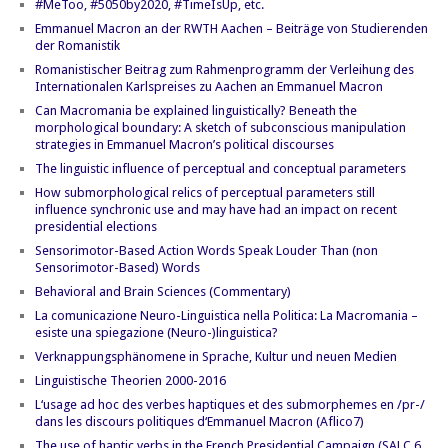
#MeToo, #5050by2020, #TimeIsUp, etc.
Emmanuel Macron an der RWTH Aachen – Beiträge von Studierenden
der Romanistik
Romanistischer Beitrag zum Rahmenprogramm der Verleihung des
Internationalen Karlspreises zu Aachen an Emmanuel Macron
Can Macromania be explained linguistically? Beneath the
morphological boundary: A sketch of subconscious manipulation
strategies in Emmanuel Macron’s political discourses
The linguistic influence of perceptual and conceptual parameters
How submorphological relics of perceptual parameters still
influence synchronic use and may have had an impact on recent
presidential elections
Sensorimotor-Based Action Words Speak Louder Than (non
Sensorimotor-Based) Words
Behavioral and Brain Sciences (Commentary)
La comunicazione Neuro-Linguistica nella Politica: La Macromania –
esiste una spiegazione (Neuro-)linguistica?
Verknappungsphänomene in Sprache, Kultur und neuen Medien
Linguistische Theorien 2000-2016
L‘usage ad hoc des verbes haptiques et des submorphemes en /pr-/
dans les discours politiques d‘Emmanuel Macron (Aflico7)
The use of haptic verbs in the French Presidential Campaign (SALC 6,