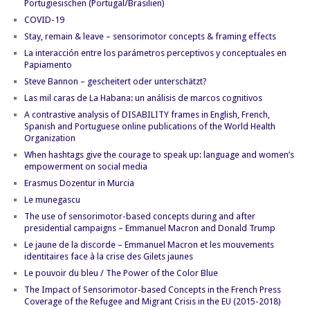
Portugiesischen (Portugal/Brasilien)
COVID-19
Stay, remain & leave – sensorimotor concepts & framing effects
La interacción entre los parámetros perceptivos y conceptuales en
Papiamento
Steve Bannon – gescheitert oder unterschätzt?
Las mil caras de La Habana: un análisis de marcos cognitivos
A contrastive analysis of DISABILITY frames in English, French,
Spanish and Portuguese online publications of the World Health
Organization
When hashtags give the courage to speak up: language and women’s
empowerment on social media
Erasmus Dozentur in Murcia
Le munegascu
The use of sensorimotor-based concepts during and after
presidential campaigns – Emmanuel Macron and Donald Trump
Le jaune de la discorde – Emmanuel Macron et les mouvements
identitaires face à la crise des Gilets jaunes
Le pouvoir du bleu / The Power of the Color Blue
The Impact of Sensorimotor-based Concepts in the French Press
Coverage of the Refugee and Migrant Crisis in the EU (2015-2018)