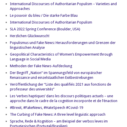
International Discourses of Authoritarian Populism – Varieties and
Approaches
Le pouvoir du bleu / Die starke Farbe Blau
International Discourses of Authoritarian Populism
SLA 2022 Spring Conference (Boulder, USA)
Herzlichen Glückwunsch!
Populismus und Fake News: Herausforderungen und Grenzen der
linguistischen Analyse
Geopolitical Characteristics of Women’s Empowerment through
Language in Social Media
Methoden der Fake News-Aufdeckung
Der Begriff „Nation“ im Spannungsfeld von europäischer
Renaissance und einzelstaatlichen Exitbestrebungen
Veröffentlichung der “Liste des qualifiés 2021 aux fonctions de
professeur des universités”
Les ‘verbes haptiques’ dans les discours politiques actuels – une
approche dans le cadre de la cognition incorporée et de l’énaction
#Brexit, #FakeNews, #HateSpeech #Covid-19
The Curbing of Fake News: A three level linguistic approach
Sprache, Rede & Kognition – am Beispiel der verbos leves im
Portugiesischen (Portugal/Brasilien)