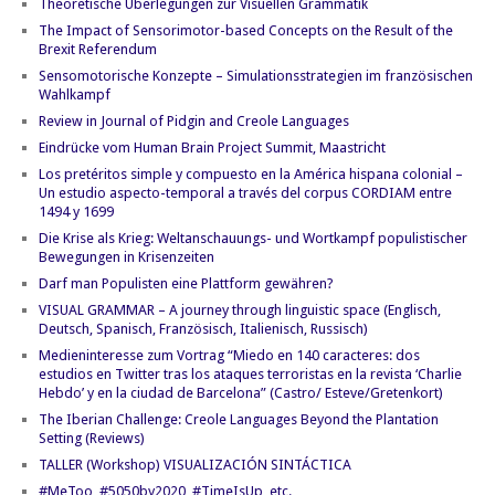
Theoretische Überlegungen zur Visuellen Grammatik
The Impact of Sensorimotor-based Concepts on the Result of the
Brexit Referendum
Sensomotorische Konzepte – Simulationsstrategien im französischen
Wahlkampf
Review in Journal of Pidgin and Creole Languages
Eindrücke vom Human Brain Project Summit, Maastricht
Los pretéritos simple y compuesto en la América hispana colonial –
Un estudio aspecto-temporal a través del corpus CORDIAM entre
1494 y 1699
Die Krise als Krieg: Weltanschauungs- und Wortkampf populistischer
Bewegungen in Krisenzeiten
Darf man Populisten eine Plattform gewähren?
VISUAL GRAMMAR – A journey through linguistic space (Englisch,
Deutsch, Spanisch, Französisch, Italienisch, Russisch)
Medieninteresse zum Vortrag “Miedo en 140 caracteres: dos
estudios en Twitter tras los ataques terroristas en la revista ‘Charlie
Hebdo’ y en la ciudad de Barcelona” (Castro/ Esteve/Gretenkort)
The Iberian Challenge: Creole Languages Beyond the Plantation
Setting (Reviews)
TALLER (Workshop) VISUALIZACIÓN SINTÁCTICA
#MeToo, #5050by2020, #TimeIsUp, etc.