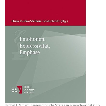
Ströbel, L. (2014b).
Sensomotorische Strategien & Sprachwandel
. (139-