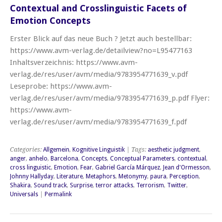
Contextual and Crosslinguistic Facets of
Emotion Concepts
Erster Blick auf das neue Buch ? Jetzt auch bestellbar:
https://www.avm-verlag.de/detailview?no=L95477163
Inhaltsverzeichnis: https://www.avm-
verlag.de/res/user/avm/media/9783954771639_v.pdf
Leseprobe: https://www.avm-
verlag.de/res/user/avm/media/9783954771639_p.pdf Flyer:
https://www.avm-
verlag.de/res/user/avm/media/9783954771639_f.pdf
Categories:
Allgemein
,
Kognitive Linguistik
| Tags:
aesthetic judgment
,
anger
,
anhelo
,
Barcelona
,
Concepts
,
Conceptual Parameters
,
contextual
,
cross linguistic
,
Emotion
,
Fear
,
Gabriel García Márquez
,
Jean d'Ormesson
,
Johnny Hallyday
,
Literature
,
Metaphors
,
Metonymy
,
paura
,
Perception
,
Shakira
,
Sound track
,
Surprise
,
terror attacks
,
Terrorism
,
Twitter
,
Universals
|
Permalink