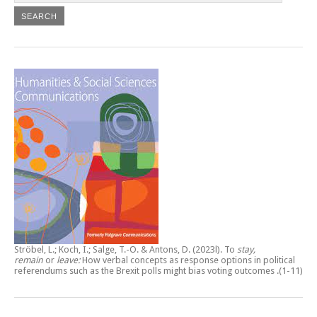
Ströbel, L.; Koch, I.; Salge, T.-O. & Antons, D. (2023l).
To
stay,
remain
or
leave:
How verbal concepts as response options in political
referendums such as the Brexit polls might bias voting outcomes
.(1-11)