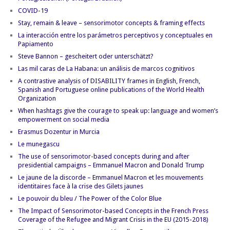
COVID-19
Stay, remain & leave – sensorimotor concepts & framing effects
La interacción entre los parámetros perceptivos y conceptuales en
Papiamento
Steve Bannon – gescheitert oder unterschätzt?
Las mil caras de La Habana: un análisis de marcos cognitivos
A contrastive analysis of DISABILITY frames in English, French,
Spanish and Portuguese online publications of the World Health
Organization
When hashtags give the courage to speak up: language and women’s
empowerment on social media
Erasmus Dozentur in Murcia
Le munegascu
The use of sensorimotor-based concepts during and after
presidential campaigns – Emmanuel Macron and Donald Trump
Le jaune de la discorde – Emmanuel Macron et les mouvements
identitaires face à la crise des Gilets jaunes
Le pouvoir du bleu / The Power of the Color Blue
The Impact of Sensorimotor-based Concepts in the French Press
Coverage of the Refugee and Migrant Crisis in the EU (2015-2018)