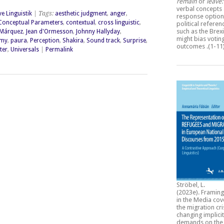
remain
or
leave
verbal concepts
ve Linguistik
| Tags:
aesthetic judgment
,
anger
,
response option
Conceptual Parameters
,
contextual
,
cross linguistic
,
political refere
such as the Brexi
 Márquez
,
Jean d'Ormesson
,
Johnny Hallyday
,
might bias votin
ymy
,
paura
,
Perception
,
Shakira
,
Sound track
,
Surprise
,
outcomes
.(1-11
ter
,
Universals
|
Permalink
Ströbel, L.
(2023e).
Framing
in the Media cov
the migration cri
changing implicit
demands on the 