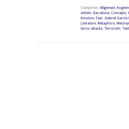
Categories:
Allgemein
,
Kogniti
anhelo
,
Barcelona
,
Concepts
,
Emotion
,
Fear
,
Gabriel García
Literature
,
Metaphors
,
Meton
terror attacks
,
Terrorism
,
Twit