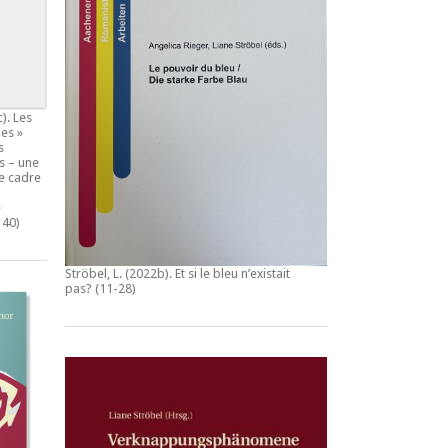
c).
Les
es »
s
s – une
e cadre
e
140)
Ströbel, L. (2022b).
Et si le bleu n’existait
pas?
(11-28)