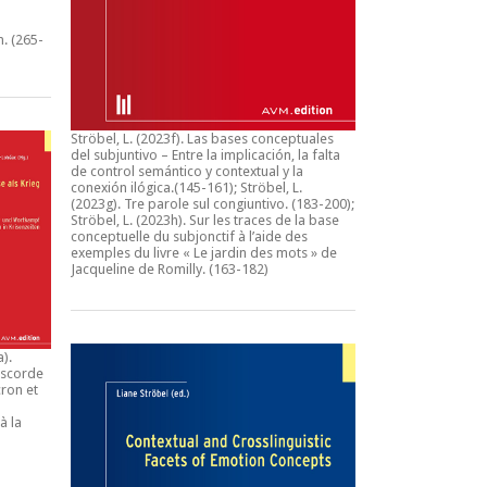
n.
(265-
Ströbel, L. (2023f).
Las bases conceptuales
del subjuntivo – Entre la implicación, la falta
de control semántico y contextual y la
conexión ilógica
.(145-161); Ströbel, L.
(2023g).
Tre parole sul congiuntivo
. (183-200);
Ströbel, L. (2023h).
Sur les traces de la base
conceptuelle du subjonctif à l’aide des
exemples du livre « Le jardin des mots » de
Jacqueline de Romilly.
(163-182)
a).
iscorde
ron et
à la