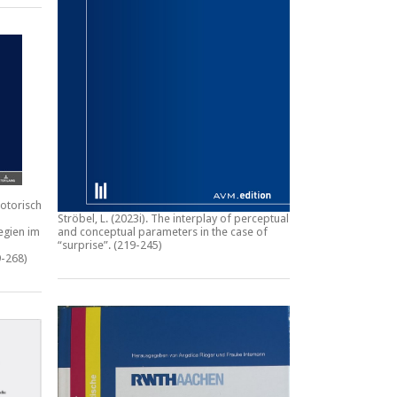
otorische
Ströbel, L. (2023i).
The interplay of perceptual
egien im
and conceptual parameters in the case of
“surprise”.
(219-245)
-268)