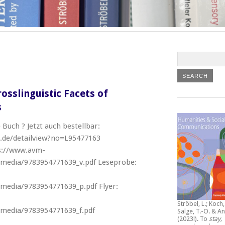
osslinguistic Facets of
s
 Buch ? Jetzt auch bestellbar:
.de/detailview?no=L95477163
ps://www.avm-
/media/9783954771639_v.pdf Leseprobe:
/media/9783954771639_p.pdf Flyer:
Ströbel, L.; Koch, 
/media/9783954771639_f.pdf
Salge, T.-O. & An
(2023l).
To
stay,