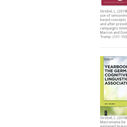
Ströbel, L. (2019
use of sensorim
based concepts 
and after presid
campaigns: Emm
Macron and Don
Trump.
(131-150
Ströbel, L. (2018
Macromania be
explained linguis