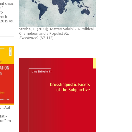
nt crisis
of
rb
rench
2015 vs.
Ströbel, L. (2023j).
Matteo Salvini – A Political
Chameleon and a Populist
Par
Excellence
? (87-113)
d).
Auf
tät –
ion” im