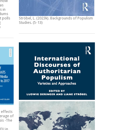
:
How
 as
s in
ndums
t polls
Ströbel, L. (2023k).
Backgrounds of Populism
g
Studies
. (5-13)
)
 effects
erage of
sis -The
EU in