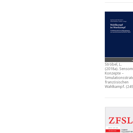
Ströbel, L.
(2018a).
Sensom
Konzepte –
Simulationsstrat
französischen
Wahlkampf.
(249