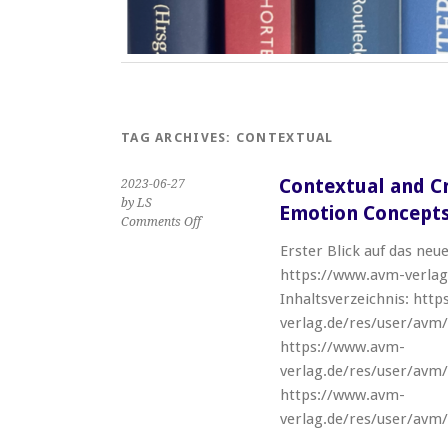
TAG ARCHIVES:
CONTEXTUAL
Contextual and Cr
2023-06-27
by LS
Emotion Concept
on
Comments Off
Contextual
Erster Blick auf das neue
and
https://www.avm-verlag
Crosslinguistic
Facets
Inhaltsverzeichnis: htt
of
verlag.de/res/user/avm
Emotion
https://www.avm-
Concepts
verlag.de/res/user/avm
https://www.avm-
verlag.de/res/user/avm