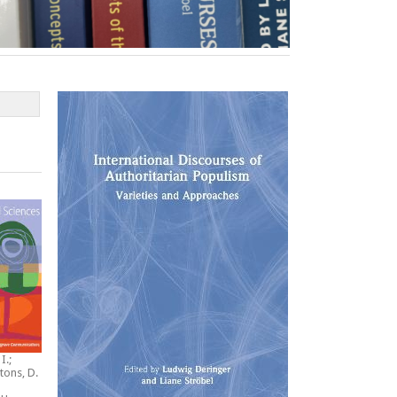
I.;
tons, D.