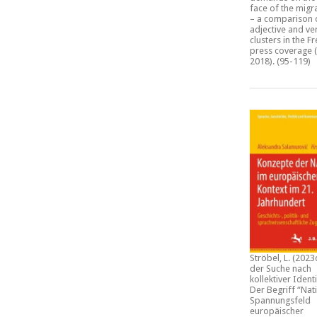
face of the migra
– a comparison 
adjective and ve
clusters in the F
press coverage (
2018)
. (95-119)
Ströbel, L. (2023
der Suche nach
kollektiver Identi
Der Begriff “Nat
Spannungsfeld
europäischer