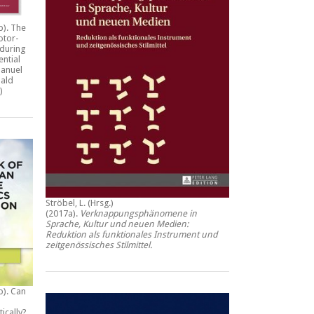
b).
The
otor-
during
ential
anuel
ald
)
Ströbel, L. (Hrsg.)
(2017a).
Verknappungsphänomene in
Sprache, Kultur und neuen Medien:
Reduktion als funktionales Instrument und
zeitgenössisches Stilmittel
.
b).
Can
tically?