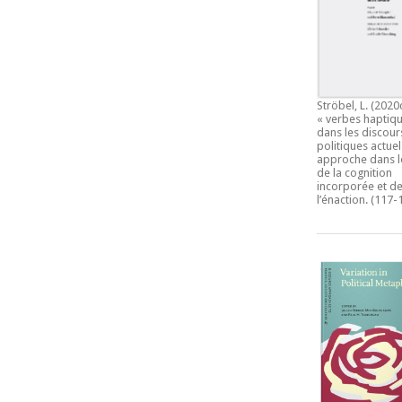
Ströbel, L. (2020
« verbes haptiqu
dans les discour
politiques actuel
approche dans l
de la cognition
incorporée et d
l’énaction.
(117-