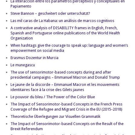
La interacción entre los parámetros perceptivos y conceptuales en
Papiamento
Steve Bannon – gescheitert oder unterschätzt?
Las mil caras de La Habana: un análisis de marcos cognitivos
A contrastive analysis of DISABILITY frames in English, French,
Spanish and Portuguese online publications of the World Health
Organization
When hashtags give the courage to speak up: language and women’s
empowerment on social media
Erasmus Dozentur in Murcia
Le munegascu
The use of sensorimotor-based concepts during and after
presidential campaigns – Emmanuel Macron and Donald Trump
Le jaune de la discorde – Emmanuel Macron et les mouvements
identitaires face à la crise des Gilets jaunes
Le pouvoir du bleu / The Power of the Color Blue
The Impact of Sensorimotor-based Concepts in the French Press
Coverage of the Refugee and Migrant Crisis in the EU (2015-2018)
Theoretische Überlegungen zur Visuellen Grammatik
The Impact of Sensorimotor-based Concepts on the Result of the
Brexit Referendum