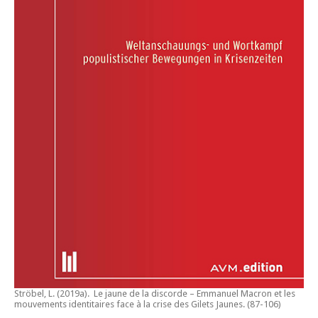
Ströbel, L. (2019a).
Le jaune de la discorde – Emmanuel Macron et les
mouvements identitaires face à la crise des Gilets Jaunes
. (87-106)