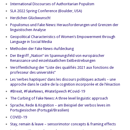
International Discourses of Authoritarian Populism
SLA 2022 Spring Conference (Boulder, USA)
Herzlichen Glückwunsch!
Populismus und Fake News: Herausforderungen und Grenzen der
linguistischen Analyse
Geopolitical Characteristics of Women’s Empowerment through
Language in Social Media
Methoden der Fake News-Aufdeckung
Der Begriff „Nation“ im Spannungsfeld von europäischer
Renaissance und einzelstaatlichen Exitbestrebungen
Veröffentlichung der “Liste des qualifiés 2021 aux fonctions de
professeur des universités”
Les ‘verbes haptiques’ dans les discours politiques actuels – une
approche dans le cadre de la cognition incorporée et de l’énaction
#Brexit, #FakeNews, #HateSpeech #Covid-19
The Curbing of Fake News: A three level linguistic approach
Sprache, Rede & Kognition – am Beispiel der verbos leves im
Portugiesischen (Portugal/Brasilien)
COVID-19
Stay, remain & leave – sensorimotor concepts & framing effects