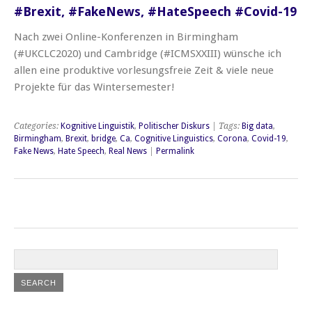
#Brexit, #FakeNews, #HateSpeech #Covid-19
Nach zwei Online-Konferenzen in Birmingham
(#UKCLC2020) und Cambridge (#ICMSXXIII) wünsche ich
allen eine produktive vorlesungsfreie Zeit & viele neue
Projekte für das Wintersemester!
Categories:
Kognitive Linguistik
,
Politischer Diskurs
| Tags:
Big data
,
Birmingham
,
Brexit
,
bridge
,
Ca
,
Cognitive Linguistics
,
Corona
,
Covid-19
,
Fake News
,
Hate Speech
,
Real News
|
Permalink