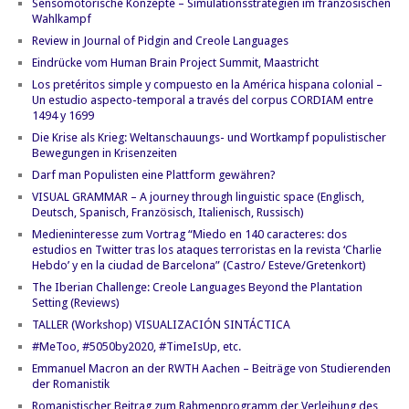
Sensomotorische Konzepte – Simulationsstrategien im französischen
Wahlkampf
Review in Journal of Pidgin and Creole Languages
Eindrücke vom Human Brain Project Summit, Maastricht
Los pretéritos simple y compuesto en la América hispana colonial –
Un estudio aspecto-temporal a través del corpus CORDIAM entre
1494 y 1699
Die Krise als Krieg: Weltanschauungs- und Wortkampf populistischer
Bewegungen in Krisenzeiten
Darf man Populisten eine Plattform gewähren?
VISUAL GRAMMAR – A journey through linguistic space (Englisch,
Deutsch, Spanisch, Französisch, Italienisch, Russisch)
Medieninteresse zum Vortrag “Miedo en 140 caracteres: dos
estudios en Twitter tras los ataques terroristas en la revista ‘Charlie
Hebdo’ y en la ciudad de Barcelona” (Castro/ Esteve/Gretenkort)
The Iberian Challenge: Creole Languages Beyond the Plantation
Setting (Reviews)
TALLER (Workshop) VISUALIZACIÓN SINTÁCTICA
#MeToo, #5050by2020, #TimeIsUp, etc.
Emmanuel Macron an der RWTH Aachen – Beiträge von Studierenden
der Romanistik
Romanistischer Beitrag zum Rahmenprogramm der Verleihung des