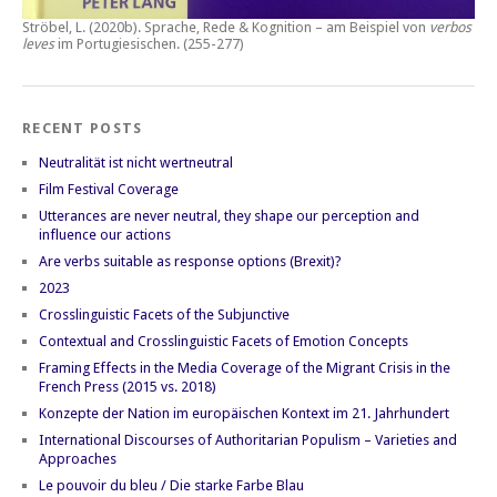
Ströbel, L. (2020b).
Sprache, Rede & Kognition – am Beispiel von
verbos
leves
im Portugiesischen.
(255-277)
RECENT POSTS
Neutralität ist nicht wertneutral
Film Festival Coverage
Utterances are never neutral, they shape our perception and
influence our actions
Are verbs suitable as response options (Brexit)?
2023
Crosslinguistic Facets of the Subjunctive
Contextual and Crosslinguistic Facets of Emotion Concepts
Framing Effects in the Media Coverage of the Migrant Crisis in the
French Press (2015 vs. 2018)
Konzepte der Nation im europäischen Kontext im 21. Jahrhundert
International Discourses of Authoritarian Populism – Varieties and
Approaches
Le pouvoir du bleu / Die starke Farbe Blau