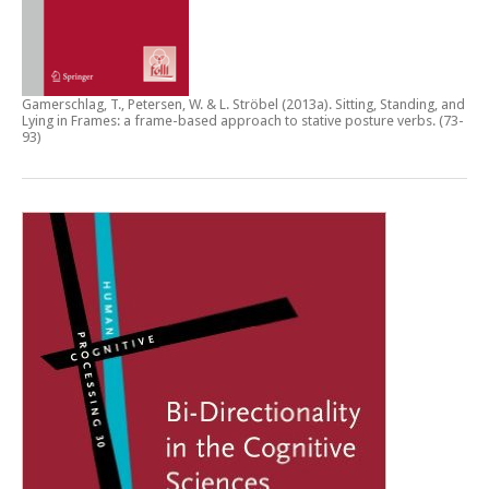
Gamerschlag, T., Petersen, W. & L. Ströbel (2013a).
Sitting, Standing, and
Lying in Frames: a frame-based approach to stative posture verbs
. (73-
93)