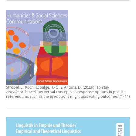
Ströbel, L.; Koch, I.; Salge, T.-O. & Antons, D. (2023l).
To
stay,
remain
or
leave:
How verbal concepts as response options in political
referendums such as the Brexit polls might bias voting outcomes
.(1-11)