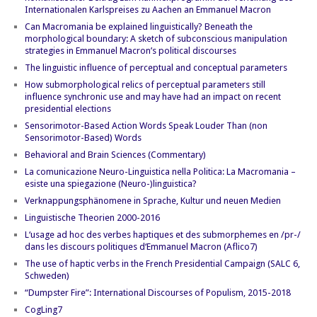
Internationalen Karlspreises zu Aachen an Emmanuel Macron
Can Macromania be explained linguistically? Beneath the
morphological boundary: A sketch of subconscious manipulation
strategies in Emmanuel Macron’s political discourses
The linguistic influence of perceptual and conceptual parameters
How submorphological relics of perceptual parameters still
influence synchronic use and may have had an impact on recent
presidential elections
Sensorimotor-Based Action Words Speak Louder Than (non
Sensorimotor-Based) Words
Behavioral and Brain Sciences (Commentary)
La comunicazione Neuro-Linguistica nella Politica: La Macromania –
esiste una spiegazione (Neuro-)linguistica?
Verknappungsphänomene in Sprache, Kultur und neuen Medien
Linguistische Theorien 2000-2016
L‘usage ad hoc des verbes haptiques et des submorphemes en /pr-/
dans les discours politiques d‘Emmanuel Macron (Aflico7)
The use of haptic verbs in the French Presidential Campaign (SALC 6,
Schweden)
“Dumpster Fire”: International Discourses of Populism, 2015-2018
CogLing7