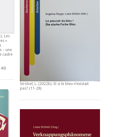
c).
Les
es »
s
s – une
e cadre
e
140)
Ströbel, L. (2022b).
Et si le bleu n’existait
pas?
(11-28)