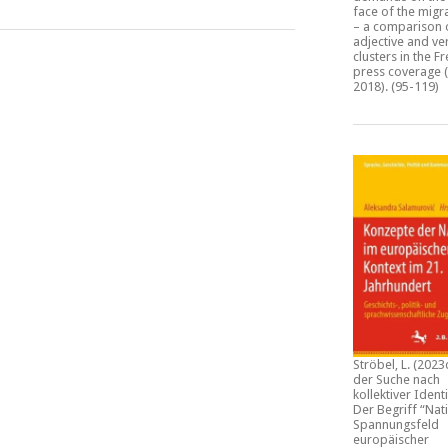
face of the migra
– a comparison 
adjective and ve
clusters in the F
press coverage (
2018)
. (95-119)
Ströbel, L. (2023
der Suche nach
kollektiver Identi
Der Begriff “Nat
Spannungsfeld
europäischer