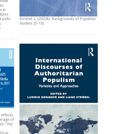
:
How
 as
s in
ndums
t polls
Ströbel, L. (2023k).
Backgrounds of Populism
g
Studies
. (5-13)
)
 effects
erage of
sis -The
EU in