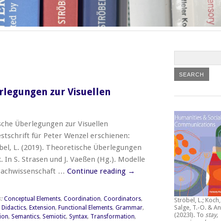
rlegungen zur Visuellen
sche Überlegungen zur Visuellen
stschrift für Peter Wenzel erschienen:
öbel, L. (2019). Theoretische Überlegungen
 In S. Strasen und J. Vaeßen (Hg.). Modelle
prachwissenschaft …
Continue reading
→
s:
Conceptual Elements
,
Coordination
,
Coordinators
,
Ströbel, L.; Koch, 
Salge, T.-O. & An
,
Didactics
,
Extension
,
Functional Elements
,
Grammar
,
(2023l).
To
stay,
ion
,
Semantics
,
Semiotic
,
Syntax
,
Transformation
,