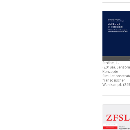
Ströbel, L.
(2018a).
Sensom
Konzepte –
Simulationsstrat
französischen
Wahlkampf.
(249