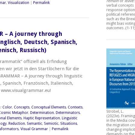
remain
or
leave
mmar
,
Visualization
|
Permalink
verbal concepts
response option
political refere
such as the Brexi
might bias votin
outcomes
.(1-11
– A journey through
Englisch, Deutsch, Spanisch,
enisch, Russisch)
ammatik” offiziell als Erfindung
 wir jetzt in den Startlöchern für die
GRAMMAR – A journey through linguistic
, Spanisch, Französisch, Italienisch,
f www.visualgrammar.eu!
s:
Color
,
Concepts
,
Conceptual Elements
,
Contexts
,
Ströbel, L.
Cosmic Metaphor
,
Determination
,
Determinators
,
(2023e).
Framing
onal Elements
,
Haptic Representation
,
Linguistic
in the Media cov
logy
,
Reduction
,
Semantic
,
Semiotic
,
Situations
,
the migration cri
sformators
,
Visual Grammar
|
Permalink
changing implicit
demands on the 