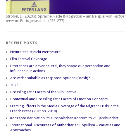
Ströbel, L. (2020b).
Sprache, Rede & Kognition – am Beispiel von
verbos
leves
im Portugiesischen.
(255-277)
RECENT POSTS
Neutralität ist nicht wertneutral
Film Festival Coverage
Utterances are never neutral, they shape our perception and
influence our actions
Are verbs suitable as response options (Brexit)?
2023
Crosslinguistic Facets of the Subjunctive
Contextual and Crosslinguistic Facets of Emotion Concepts
Framing Effects in the Media Coverage of the Migrant Crisis in the
French Press (2015 vs. 2018)
Konzepte der Nation im europäischen Kontext im 21. Jahrhundert
International Discourses of Authoritarian Populism – Varieties and
Approaches