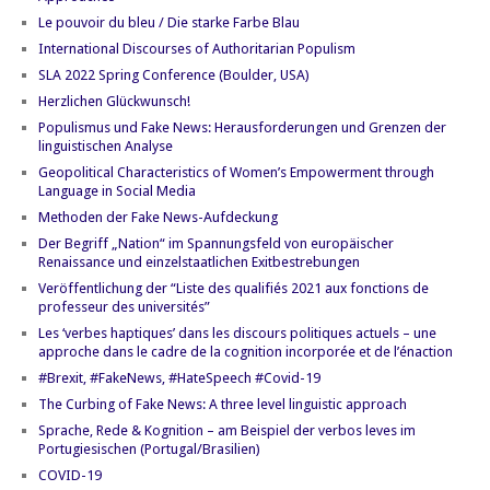
Le pouvoir du bleu / Die starke Farbe Blau
International Discourses of Authoritarian Populism
SLA 2022 Spring Conference (Boulder, USA)
Herzlichen Glückwunsch!
Populismus und Fake News: Herausforderungen und Grenzen der
linguistischen Analyse
Geopolitical Characteristics of Women’s Empowerment through
Language in Social Media
Methoden der Fake News-Aufdeckung
Der Begriff „Nation“ im Spannungsfeld von europäischer
Renaissance und einzelstaatlichen Exitbestrebungen
Veröffentlichung der “Liste des qualifiés 2021 aux fonctions de
professeur des universités”
Les ‘verbes haptiques’ dans les discours politiques actuels – une
approche dans le cadre de la cognition incorporée et de l’énaction
#Brexit, #FakeNews, #HateSpeech #Covid-19
The Curbing of Fake News: A three level linguistic approach
Sprache, Rede & Kognition – am Beispiel der verbos leves im
Portugiesischen (Portugal/Brasilien)
COVID-19