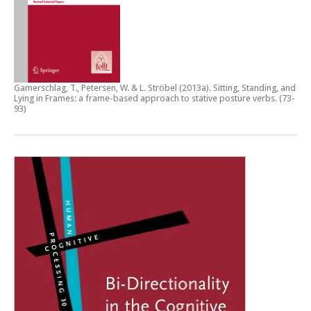
Gamerschlag, T., Petersen, W. & L. Ströbel (2013a).
Sitting, Standing, and
Lying in Frames: a frame-based approach to stative posture verbs
. (73-
93)