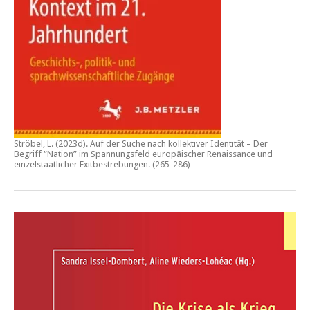
Ströbel, L. (2023d).
Auf der Suche nach kollektiver Identität – Der
Begriff “Nation” im Spannungsfeld europäischer Renaissance und
einzelstaatlicher Exitbestrebungen.
(265-286)