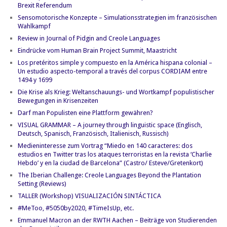
Brexit Referendum
Sensomotorische Konzepte – Simulationsstrategien im französischen
Wahlkampf
Review in Journal of Pidgin and Creole Languages
Eindrücke vom Human Brain Project Summit, Maastricht
Los pretéritos simple y compuesto en la América hispana colonial –
Un estudio aspecto-temporal a través del corpus CORDIAM entre
1494 y 1699
Die Krise als Krieg: Weltanschauungs- und Wortkampf populistischer
Bewegungen in Krisenzeiten
Darf man Populisten eine Plattform gewähren?
VISUAL GRAMMAR – A journey through linguistic space (Englisch,
Deutsch, Spanisch, Französisch, Italienisch, Russisch)
Medieninteresse zum Vortrag “Miedo en 140 caracteres: dos
estudios en Twitter tras los ataques terroristas en la revista ‘Charlie
Hebdo’ y en la ciudad de Barcelona” (Castro/ Esteve/Gretenkort)
The Iberian Challenge: Creole Languages Beyond the Plantation
Setting (Reviews)
TALLER (Workshop) VISUALIZACIÓN SINTÁCTICA
#MeToo, #5050by2020, #TimeIsUp, etc.
Emmanuel Macron an der RWTH Aachen – Beiträge von Studierenden