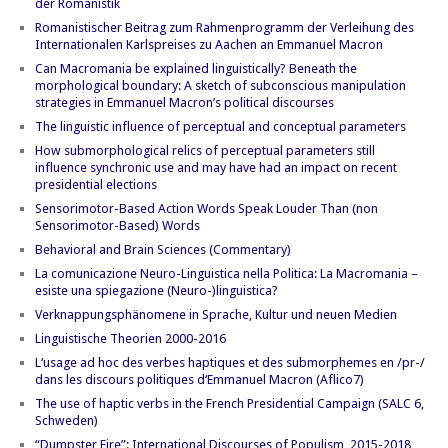
der Romanistik
Romanistischer Beitrag zum Rahmenprogramm der Verleihung des
Internationalen Karlspreises zu Aachen an Emmanuel Macron
Can Macromania be explained linguistically? Beneath the
morphological boundary: A sketch of subconscious manipulation
strategies in Emmanuel Macron’s political discourses
The linguistic influence of perceptual and conceptual parameters
How submorphological relics of perceptual parameters still
influence synchronic use and may have had an impact on recent
presidential elections
Sensorimotor-Based Action Words Speak Louder Than (non
Sensorimotor-Based) Words
Behavioral and Brain Sciences (Commentary)
La comunicazione Neuro-Linguistica nella Politica: La Macromania –
esiste una spiegazione (Neuro-)linguistica?
Verknappungsphänomene in Sprache, Kultur und neuen Medien
Linguistische Theorien 2000-2016
L‘usage ad hoc des verbes haptiques et des submorphemes en /pr-/
dans les discours politiques d‘Emmanuel Macron (Aflico7)
The use of haptic verbs in the French Presidential Campaign (SALC 6,
Schweden)
“Dumpster Fire”: International Discourses of Populism, 2015-2018