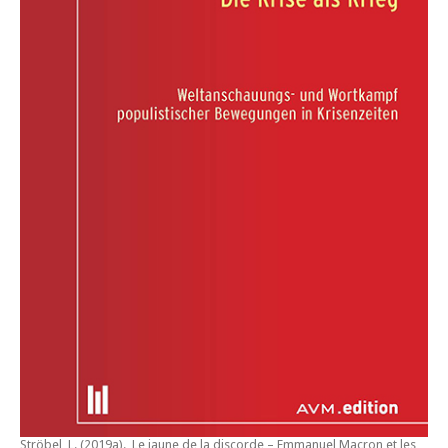
Ströbel, L. (2019a).
Le jaune de la discorde – Emmanuel Macron et les