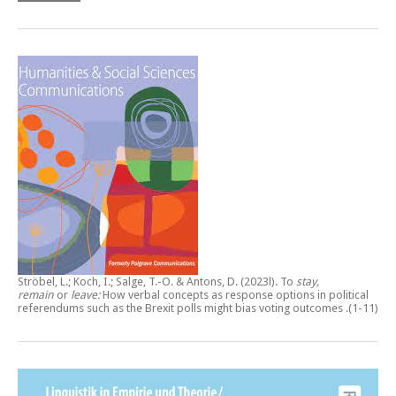
Ströbel, L.; Koch, I.; Salge, T.-O. & Antons, D. (2023l).
To
stay,
remain
or
leave:
How verbal concepts as response options in political
referendums such as the Brexit polls might bias voting outcomes
.(1-11)