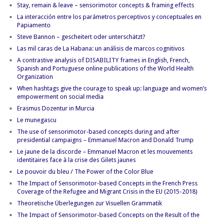
Stay, remain & leave – sensorimotor concepts & framing effects
La interacción entre los parámetros perceptivos y conceptuales en
Papiamento
Steve Bannon – gescheitert oder unterschätzt?
Las mil caras de La Habana: un análisis de marcos cognitivos
A contrastive analysis of DISABILITY frames in English, French,
Spanish and Portuguese online publications of the World Health
Organization
When hashtags give the courage to speak up: language and women’s
empowerment on social media
Erasmus Dozentur in Murcia
Le munegascu
The use of sensorimotor-based concepts during and after
presidential campaigns – Emmanuel Macron and Donald Trump
Le jaune de la discorde – Emmanuel Macron et les mouvements
identitaires face à la crise des Gilets jaunes
Le pouvoir du bleu / The Power of the Color Blue
The Impact of Sensorimotor-based Concepts in the French Press
Coverage of the Refugee and Migrant Crisis in the EU (2015-2018)
Theoretische Überlegungen zur Visuellen Grammatik
The Impact of Sensorimotor-based Concepts on the Result of the