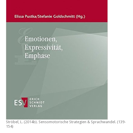
Ströbel, L. (2014b).
Sensomotorische Strategien & Sprachwandel
. (139-
154)