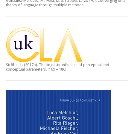
González-Márquez, M., Feist, M. & Ströbel, L. (2017d).
Converging on a
theory of language through multiple methods.
Ströbel, L. (2017b).
The linguistic influence of perceptual and
conceptual parameters.
(169 – 186)