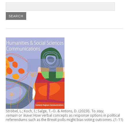
Ströbel, L.; Koch, I.; Salge, T.-O. & Antons, D. (2023l).
To
stay,
remain
or
leave:
How verbal concepts as response options in political
referendums such as the Brexit polls might bias voting outcomes
.(1-11)