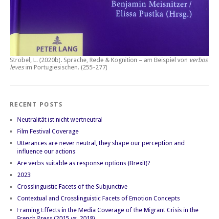
Ströbel, L. (2020b).
Sprache, Rede & Kognition – am Beispiel von
verbos
leves
im Portugiesischen.
(255-277)
RECENT POSTS
Neutralität ist nicht wertneutral
Film Festival Coverage
Utterances are never neutral, they shape our perception and
influence our actions
Are verbs suitable as response options (Brexit)?
2023
Crosslinguistic Facets of the Subjunctive
Contextual and Crosslinguistic Facets of Emotion Concepts
Framing Effects in the Media Coverage of the Migrant Crisis in the
French Press (2015 vs. 2018)