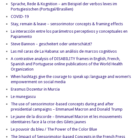
Sprache, Rede & Kognition – am Beispiel der verbos leves im
Portugiesischen (Portugal/Brasilien)
COVID-19
Stay, remain & leave – sensorimotor concepts & framing effects
La interacción entre los parámetros perceptivos y conceptuales en
Papiamento
Steve Bannon – gescheitert oder unterschätzt?
Las mil caras de La Habana: un análisis de marcos cognitivos
A contrastive analysis of DISABILITY frames in English, French,
Spanish and Portuguese online publications of the World Health
Organization
When hashtags give the courage to speak up: language and women’s
empowerment on social media
Erasmus Dozentur in Murcia
Le munegascu
The use of sensorimotor-based concepts during and after
presidential campaigns – Emmanuel Macron and Donald Trump
Le jaune de la discorde – Emmanuel Macron et les mouvements
identitaires face à la crise des Gilets jaunes
Le pouvoir du bleu / The Power of the Color Blue
The Impact of Sensorimotor-based Concepts in the French Press