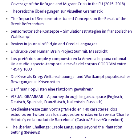
Coverage of the Refugee and Migrant Crisis in the EU (2015-2018)
Theoretische Überlegungen zur Visuellen Grammatik
The Impact of Sensorimotor-based Concepts on the Result of the
Brexit Referendum
Sensomotorische Konzepte – Simulationsstrategien im französischen
Wahlkampf
Review in Journal of Pidgin and Creole Languages
Eindrücke vom Human Brain Project Summit, Maastricht
Los pretéritos simple y compuesto en la América hispana colonial –
Un estudio aspecto-temporal a través del corpus CORDIAM entre
1494 y 1699
Die Krise als Krieg: Weltanschauungs- und Wortkampf populistischer
Bewegungen in Krisenzeiten
Darf man Populisten eine Plattform gewähren?
VISUAL GRAMMAR – A journey through linguistic space (Englisch,
Deutsch, Spanisch, Französisch, Italienisch, Russisch)
Medieninteresse zum Vortrag “Miedo en 140 caracteres: dos
estudios en Twitter tras los ataques terroristas en la revista ‘Charlie
Hebdo’ y en la ciudad de Barcelona” (Castro/ Esteve/Gretenkort)
The Iberian Challenge: Creole Languages Beyond the Plantation
Setting (Reviews)