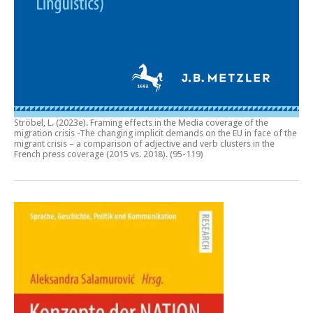
Ströbel, L. (2023e).
Framing effects in the Media coverage of the
migration crisis -The changing implicit demands on the EU in face of the
migrant crisis – a comparison of adjective and verb clusters in the
French press coverage (2015 vs. 2018)
. (95-119)