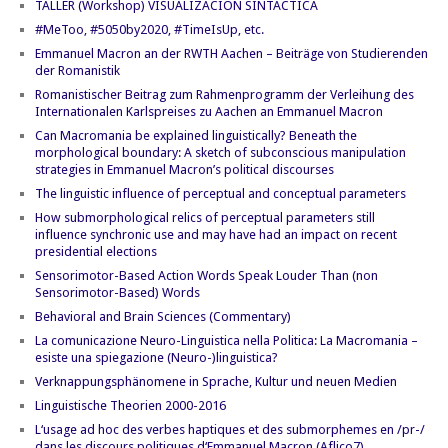
TALLER (Workshop) VISUALIZACIÓN SINTÁCTICA
#MeToo, #5050by2020, #TimeIsUp, etc.
Emmanuel Macron an der RWTH Aachen – Beiträge von Studierenden
der Romanistik
Romanistischer Beitrag zum Rahmenprogramm der Verleihung des
Internationalen Karlspreises zu Aachen an Emmanuel Macron
Can Macromania be explained linguistically? Beneath the
morphological boundary: A sketch of subconscious manipulation
strategies in Emmanuel Macron’s political discourses
The linguistic influence of perceptual and conceptual parameters
How submorphological relics of perceptual parameters still
influence synchronic use and may have had an impact on recent
presidential elections
Sensorimotor-Based Action Words Speak Louder Than (non
Sensorimotor-Based) Words
Behavioral and Brain Sciences (Commentary)
La comunicazione Neuro-Linguistica nella Politica: La Macromania –
esiste una spiegazione (Neuro-)linguistica?
Verknappungsphänomene in Sprache, Kultur und neuen Medien
Linguistische Theorien 2000-2016
L‘usage ad hoc des verbes haptiques et des submorphemes en /pr-/
dans les discours politiques d‘Emmanuel Macron (Aflico7)