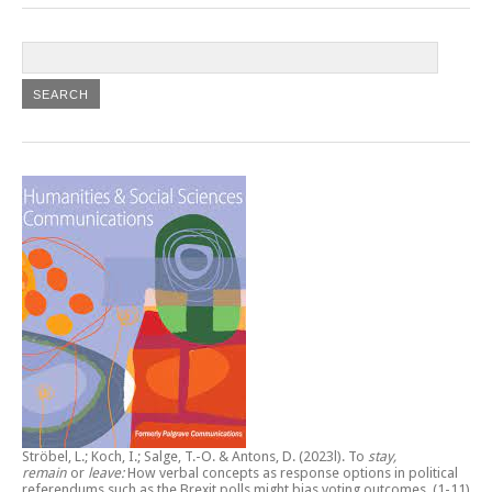
Ströbel, L.; Koch, I.; Salge, T.-O. & Antons, D. (2023l).
To
stay,
remain
or
leave:
How verbal concepts as response options in political
referendums such as the Brexit polls might bias voting outcomes
.(1-11)