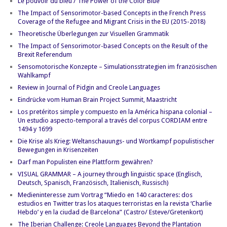
Le pouvoir du bleu / The Power of the Color Blue
The Impact of Sensorimotor-based Concepts in the French Press
Coverage of the Refugee and Migrant Crisis in the EU (2015-2018)
Theoretische Überlegungen zur Visuellen Grammatik
The Impact of Sensorimotor-based Concepts on the Result of the
Brexit Referendum
Sensomotorische Konzepte – Simulationsstrategien im französischen
Wahlkampf
Review in Journal of Pidgin and Creole Languages
Eindrücke vom Human Brain Project Summit, Maastricht
Los pretéritos simple y compuesto en la América hispana colonial –
Un estudio aspecto-temporal a través del corpus CORDIAM entre
1494 y 1699
Die Krise als Krieg: Weltanschauungs- und Wortkampf populistischer
Bewegungen in Krisenzeiten
Darf man Populisten eine Plattform gewähren?
VISUAL GRAMMAR – A journey through linguistic space (Englisch,
Deutsch, Spanisch, Französisch, Italienisch, Russisch)
Medieninteresse zum Vortrag “Miedo en 140 caracteres: dos
estudios en Twitter tras los ataques terroristas en la revista ‘Charlie
Hebdo’ y en la ciudad de Barcelona” (Castro/ Esteve/Gretenkort)
The Iberian Challenge: Creole Languages Beyond the Plantation