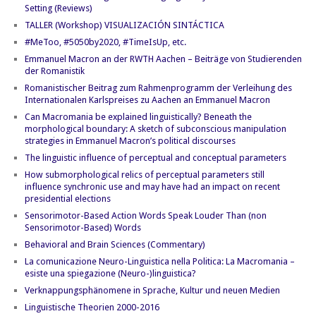
Setting (Reviews)
TALLER (Workshop) VISUALIZACIÓN SINTÁCTICA
#MeToo, #5050by2020, #TimeIsUp, etc.
Emmanuel Macron an der RWTH Aachen – Beiträge von Studierenden
der Romanistik
Romanistischer Beitrag zum Rahmenprogramm der Verleihung des
Internationalen Karlspreises zu Aachen an Emmanuel Macron
Can Macromania be explained linguistically? Beneath the
morphological boundary: A sketch of subconscious manipulation
strategies in Emmanuel Macron’s political discourses
The linguistic influence of perceptual and conceptual parameters
How submorphological relics of perceptual parameters still
influence synchronic use and may have had an impact on recent
presidential elections
Sensorimotor-Based Action Words Speak Louder Than (non
Sensorimotor-Based) Words
Behavioral and Brain Sciences (Commentary)
La comunicazione Neuro-Linguistica nella Politica: La Macromania –
esiste una spiegazione (Neuro-)linguistica?
Verknappungsphänomene in Sprache, Kultur und neuen Medien
Linguistische Theorien 2000-2016