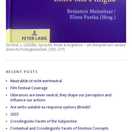
Ströbel, L. (2020b).
Sprache, Rede & Kognition – am Beispiel von
verbos
leves
im Portugiesischen.
(255-277)
RECENT POSTS
Neutralität ist nicht wertneutral
Film Festival Coverage
Utterances are never neutral, they shape our perception and
influence our actions
Are verbs suitable as response options (Brexit)?
2023
Crosslinguistic Facets of the Subjunctive
Contextual and Crosslinguistic Facets of Emotion Concepts