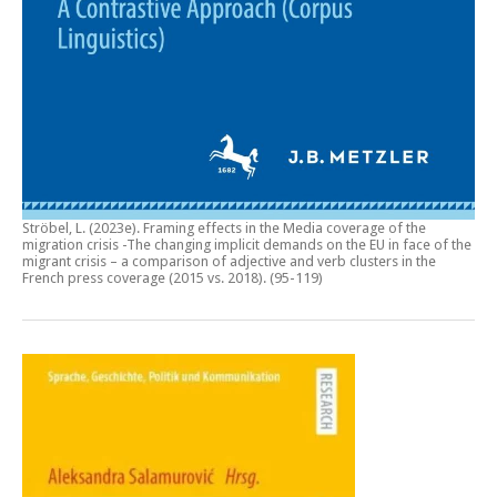
Ströbel, L. (2023e).
Framing effects in the Media coverage of the
migration crisis -The changing implicit demands on the EU in face of the
migrant crisis – a comparison of adjective and verb clusters in the
French press coverage (2015 vs. 2018)
. (95-119)