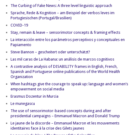
The Curbing of Fake News: A three level linguistic approach
Sprache, Rede & Kognition – am Beispiel der verbos leves im
Portugiesischen (Portugal/Brasilien)
COVID-19
Stay, remain & leave – sensorimotor concepts & framing effects
La interacción entre los parámetros perceptivos y conceptuales en
Papiamento
Steve Bannon – gescheitert oder unterschätzt?
Las mil caras de La Habana: un análisis de marcos cognitivos
A contrastive analysis of DISABILITY frames in English, French,
Spanish and Portuguese online publications of the World Health
Organization
When hashtags give the courage to speak up: language and women’s
empowerment on social media
Erasmus Dozentur in Murcia
Le munegascu
The use of sensorimotor-based concepts during and after
presidential campaigns – Emmanuel Macron and Donald Trump
Le jaune de la discorde – Emmanuel Macron et les mouvements
identitaires face à la crise des Gilets jaunes