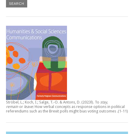
Ströbel, L.; Koch, I.; Salge, T.-O. & Antons, D. (2023l).
To
stay,
remain
or
leave:
How verbal concepts as response options in political
referendums such as the Brexit polls might bias voting outcomes
.(1-11)