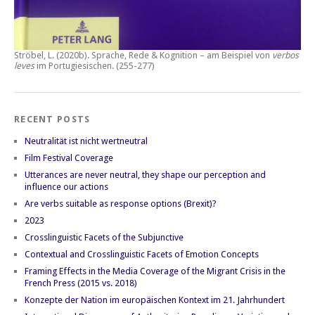
Ströbel, L. (2020b).
Sprache, Rede & Kognition – am Beispiel von
verbos
leves
im Portugiesischen.
(255-277)
RECENT POSTS
Neutralität ist nicht wertneutral
Film Festival Coverage
Utterances are never neutral, they shape our perception and
influence our actions
Are verbs suitable as response options (Brexit)?
2023
Crosslinguistic Facets of the Subjunctive
Contextual and Crosslinguistic Facets of Emotion Concepts
Framing Effects in the Media Coverage of the Migrant Crisis in the
French Press (2015 vs. 2018)
Konzepte der Nation im europäischen Kontext im 21. Jahrhundert