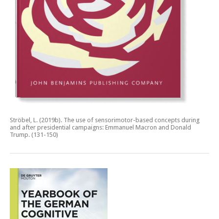
Ströbel, L. (2019b).
The use of sensorimotor-based concepts during
and after presidential campaigns: Emmanuel Macron and Donald
Trump.
(131-150)