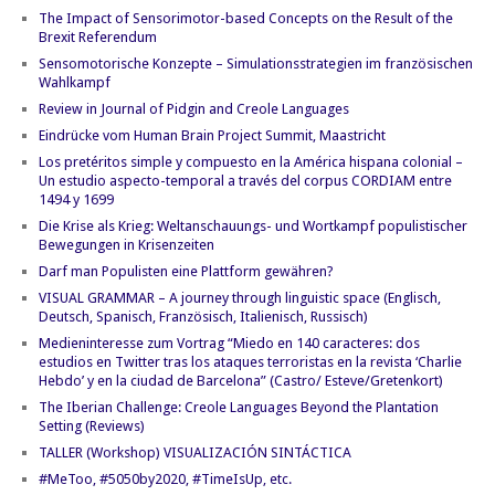
The Impact of Sensorimotor-based Concepts on the Result of the
Brexit Referendum
Sensomotorische Konzepte – Simulationsstrategien im französischen
Wahlkampf
Review in Journal of Pidgin and Creole Languages
Eindrücke vom Human Brain Project Summit, Maastricht
Los pretéritos simple y compuesto en la América hispana colonial –
Un estudio aspecto-temporal a través del corpus CORDIAM entre
1494 y 1699
Die Krise als Krieg: Weltanschauungs- und Wortkampf populistischer
Bewegungen in Krisenzeiten
Darf man Populisten eine Plattform gewähren?
VISUAL GRAMMAR – A journey through linguistic space (Englisch,
Deutsch, Spanisch, Französisch, Italienisch, Russisch)
Medieninteresse zum Vortrag “Miedo en 140 caracteres: dos
estudios en Twitter tras los ataques terroristas en la revista ‘Charlie
Hebdo’ y en la ciudad de Barcelona” (Castro/ Esteve/Gretenkort)
The Iberian Challenge: Creole Languages Beyond the Plantation
Setting (Reviews)
TALLER (Workshop) VISUALIZACIÓN SINTÁCTICA
#MeToo, #5050by2020, #TimeIsUp, etc.