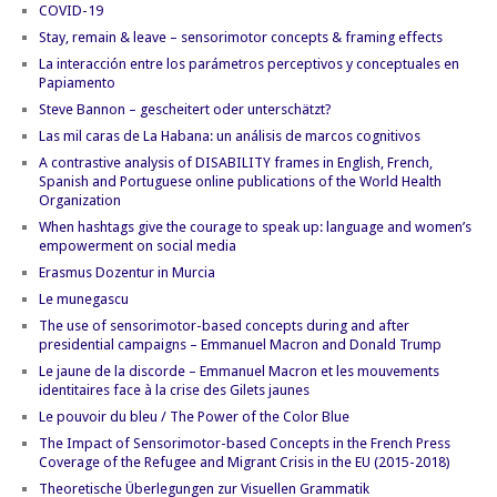
COVID-19
Stay, remain & leave – sensorimotor concepts & framing effects
La interacción entre los parámetros perceptivos y conceptuales en
Papiamento
Steve Bannon – gescheitert oder unterschätzt?
Las mil caras de La Habana: un análisis de marcos cognitivos
A contrastive analysis of DISABILITY frames in English, French,
Spanish and Portuguese online publications of the World Health
Organization
When hashtags give the courage to speak up: language and women’s
empowerment on social media
Erasmus Dozentur in Murcia
Le munegascu
The use of sensorimotor-based concepts during and after
presidential campaigns – Emmanuel Macron and Donald Trump
Le jaune de la discorde – Emmanuel Macron et les mouvements
identitaires face à la crise des Gilets jaunes
Le pouvoir du bleu / The Power of the Color Blue
The Impact of Sensorimotor-based Concepts in the French Press
Coverage of the Refugee and Migrant Crisis in the EU (2015-2018)
Theoretische Überlegungen zur Visuellen Grammatik