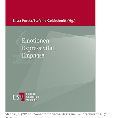
Ströbel, L. (2014b).
Sensomotorische Strategien & Sprachwandel
. (139-