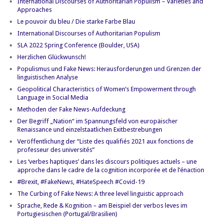
International Discourses of Authoritarian Populism – Varieties and
Approaches
Le pouvoir du bleu / Die starke Farbe Blau
International Discourses of Authoritarian Populism
SLA 2022 Spring Conference (Boulder, USA)
Herzlichen Glückwunsch!
Populismus und Fake News: Herausforderungen und Grenzen der
linguistischen Analyse
Geopolitical Characteristics of Women’s Empowerment through
Language in Social Media
Methoden der Fake News-Aufdeckung
Der Begriff „Nation“ im Spannungsfeld von europäischer
Renaissance und einzelstaatlichen Exitbestrebungen
Veröffentlichung der “Liste des qualifiés 2021 aux fonctions de
professeur des universités”
Les ‘verbes haptiques’ dans les discours politiques actuels – une
approche dans le cadre de la cognition incorporée et de l’énaction
#Brexit, #FakeNews, #HateSpeech #Covid-19
The Curbing of Fake News: A three level linguistic approach
Sprache, Rede & Kognition – am Beispiel der verbos leves im
Portugiesischen (Portugal/Brasilien)