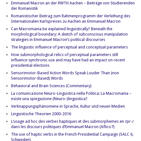
Emmanuel Macron an der RWTH Aachen – Beiträge von Studierenden
der Romanistik
Romanistischer Beitrag zum Rahmenprogramm der Verleihung des
Internationalen Karlspreises zu Aachen an Emmanuel Macron
Can Macromania be explained linguistically? Beneath the
morphological boundary: A sketch of subconscious manipulation
strategies in Emmanuel Macron’s political discourses
The linguistic influence of perceptual and conceptual parameters
How submorphological relics of perceptual parameters still
influence synchronic use and may have had an impact on recent
presidential elections
Sensorimotor-Based Action Words Speak Louder Than (non
Sensorimotor-Based) Words
Behavioral and Brain Sciences (Commentary)
La comunicazione Neuro-Linguistica nella Politica: La Macromania –
esiste una spiegazione (Neuro-)linguistica?
Verknappungsphänomene in Sprache, Kultur und neuen Medien
Linguistische Theorien 2000-2016
L‘usage ad hoc des verbes haptiques et des submorphemes en /pr-/
dans les discours politiques d‘Emmanuel Macron (Aflico7)
The use of haptic verbs in the French Presidential Campaign (SALC 6,
Schweden)