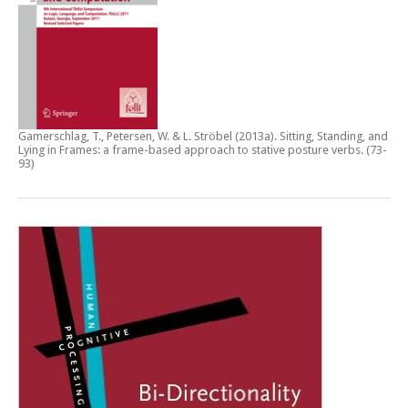
Gamerschlag, T., Petersen, W. & L. Ströbel (2013a).
Sitting, Standing, and
Lying in Frames: a frame-based approach to stative posture verbs
. (73-
93)