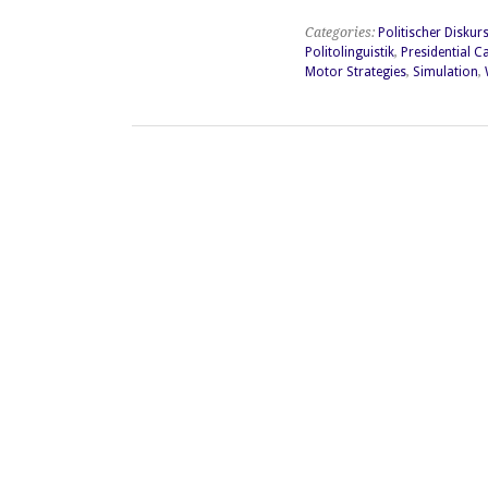
Konzepte
–
Categories:
Politischer Diskur
Simulationsstrategien
Politolinguistik
,
Presidential 
im
Motor Strategies
,
Simulation
,
französischen
Wahlkampf