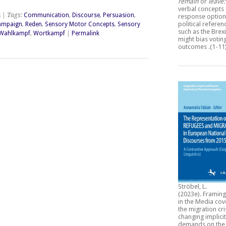
remain
or
leave
verbal concepts
s
| Tags:
Communication
,
Discourse
,
Persuasion
,
response option
political refere
Campaign
,
Reden
,
Sensory Motor Concepts
,
Sensory
such as the Brexi
Wahlkampf
,
Wortkampf
|
Permalink
might bias votin
outcomes
.(1-11
Ströbel, L.
(2023e).
Framing
in the Media cov
the migration cri
changing implicit
demands on the 