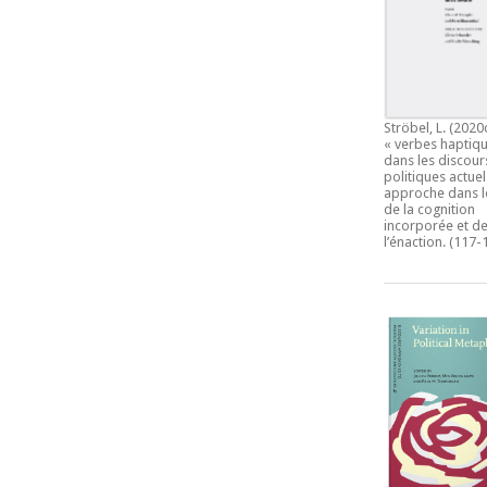
Ströbel, L. (2020
« verbes haptiqu
dans les discour
politiques actuel
approche dans l
de la cognition
incorporée et d
l’énaction.
(117-