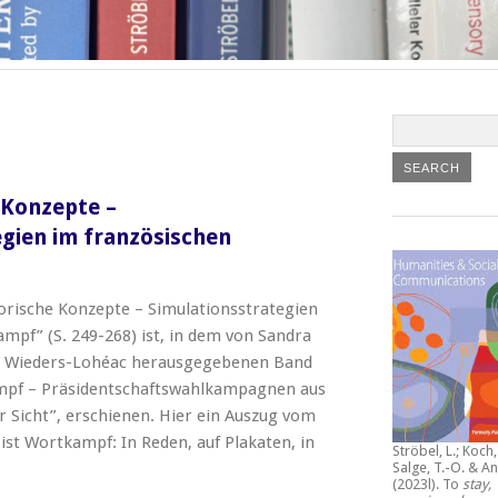
Konzepte –
gien im französischen
orische Konzepte – Simulationsstrategien
mpf” (S. 249-268) ist, in dem von Sandra
e Wieders-Lohéac herausgegebenen Band
mpf – Präsidentschaftswahlkampagnen aus
r Sicht”, erschienen. Hier ein Auszug vom
st Wortkampf: In Reden, auf Plakaten, in
Ströbel, L.; Koch, 
Salge, T.-O. & An
(2023l).
To
stay,