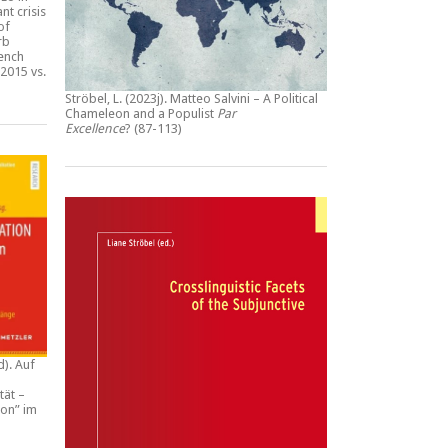
nt crisis
of
rb
rench
2015 vs.
Ströbel, L. (2023j).
Matteo Salvini – A Political
Chameleon and a Populist
Par
Excellence
? (87-113)
d).
Auf
tät –
ion” im