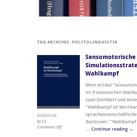
TAG ARCHIVES:
POLITOLINGUISTIK
Sensomotorische 
Simulationsstrate
Wahlkampf
Mein Artikel “Sensomot
im französischen Wahlka
Issel-Dombert und Alin
“Wahlkampf ist Wortka
sprachwissenschaftliche
2019-01-03
Buchcover: “Wahlkampf i
by LS
on
Comments Off
…
Continue reading
→
Sensomotorische