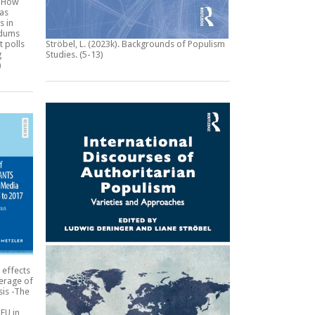
:
How
 as
s in
ndums
t polls
Ströbel, L. (2023k).
Backgrounds of Populism
g
Studies
. (5-13)
)
 effects
erage of
sis -The
EU in