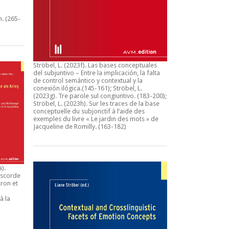
n.
(265-
Ströbel, L. (2023f).
Las bases conceptuales
del subjuntivo – Entre la implicación, la falta
de control semántico y contextual y la
conexión ilógica
.(145-161); Ströbel, L.
(2023g).
Tre parole sul congiuntivo
. (183-200);
Ströbel, L. (2023h).
Sur les traces de la base
conceptuelle du subjonctif à l’aide des
exemples du livre « Le jardin des mots » de
Jacqueline de Romilly.
(163-182)
a).
iscorde
ron et
à la