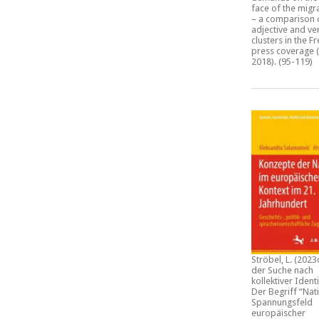
face of the migra
– a comparison 
adjective and ve
clusters in the F
press coverage (
2018)
. (95-119)
Ströbel, L. (2023
der Suche nach
kollektiver Identi
Der Begriff “Nat
Spannungsfeld
europäischer