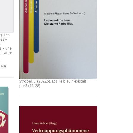
c).
Les
es »
s
s – une
e cadre
e
140)
Ströbel, L. (2022b).
Et si le bleu n’existait
pas?
(11-28)