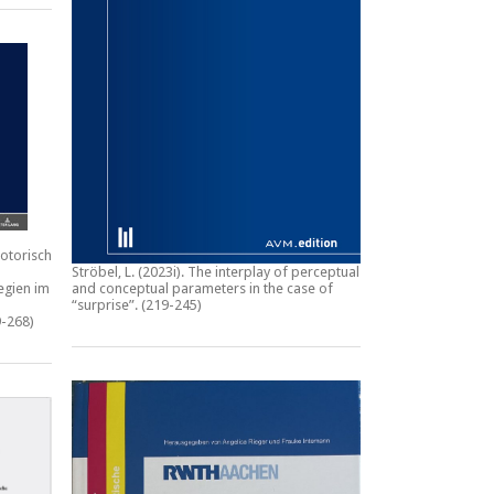
otorische
Ströbel, L. (2023i).
The interplay of perceptual
egien im
and conceptual parameters in the case of
“surprise”.
(219-245)
-268)