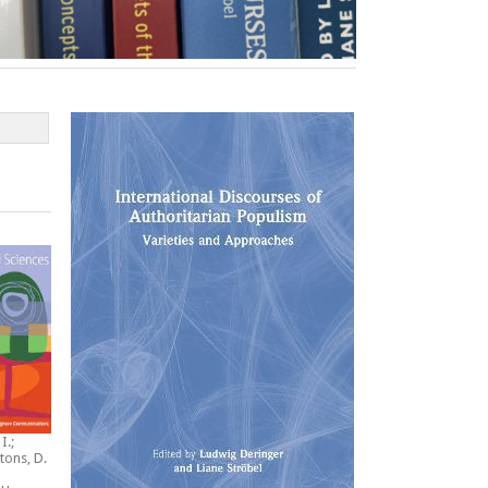
I.;
tons, D.