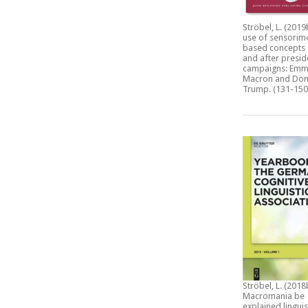
Ströbel, L. (2019
use of sensorim
based concepts 
and after presid
campaigns: Emm
Macron and Don
Trump.
(131-150
Ströbel, L. (2018
Macromania be
explained linguis