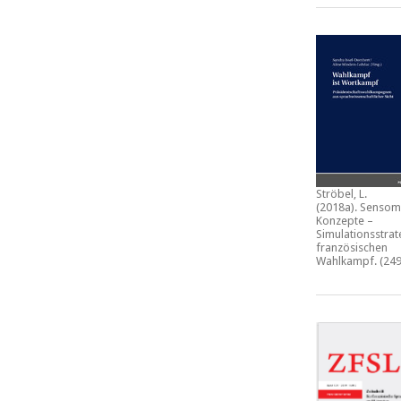
Ströbel, L.
(2018a).
Sensom
Konzepte –
Simulationsstrat
französischen
Wahlkampf.
(249