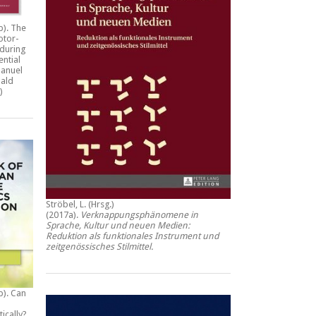
b).
The
otor-
during
ential
anuel
ald
)
Ströbel, L. (Hrsg.)
(2017a).
Verknappungsphänomene in
Sprache, Kultur und neuen Medien:
Reduktion als funktionales Instrument und
zeitgenössisches Stilmittel
.
b).
Can
tically?