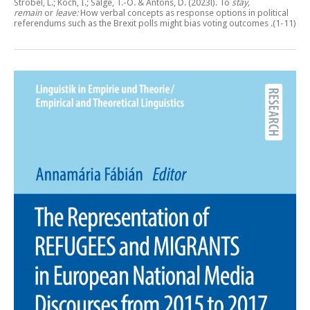
Ströbel, L.; Koch, I.; Salge, T.-O. & Antons, D. (2023l).
To
stay,
remain
or
leave:
How verbal concepts as response options in political
referendums such as the Brexit polls might bias voting outcomes
.(1-11)