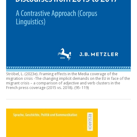
Ströbel, L. (2023e).
Framing effects in the Media coverage of the
migration crisis -The changing implicit demands on the EU in face of the
migrant crisis – a comparison of adjective and verb clusters in the
French press coverage (2015 vs. 2018)
. (95-119)