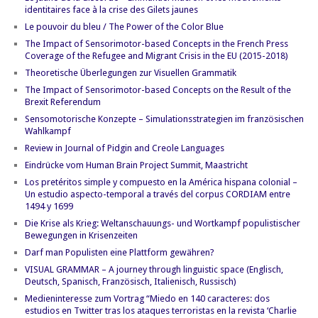
identitaires face à la crise des Gilets jaunes
Le pouvoir du bleu / The Power of the Color Blue
The Impact of Sensorimotor-based Concepts in the French Press
Coverage of the Refugee and Migrant Crisis in the EU (2015-2018)
Theoretische Überlegungen zur Visuellen Grammatik
The Impact of Sensorimotor-based Concepts on the Result of the
Brexit Referendum
Sensomotorische Konzepte – Simulationsstrategien im französischen
Wahlkampf
Review in Journal of Pidgin and Creole Languages
Eindrücke vom Human Brain Project Summit, Maastricht
Los pretéritos simple y compuesto en la América hispana colonial –
Un estudio aspecto-temporal a través del corpus CORDIAM entre
1494 y 1699
Die Krise als Krieg: Weltanschauungs- und Wortkampf populistischer
Bewegungen in Krisenzeiten
Darf man Populisten eine Plattform gewähren?
VISUAL GRAMMAR – A journey through linguistic space (Englisch,
Deutsch, Spanisch, Französisch, Italienisch, Russisch)
Medieninteresse zum Vortrag “Miedo en 140 caracteres: dos
estudios en Twitter tras los ataques terroristas en la revista ‘Charlie