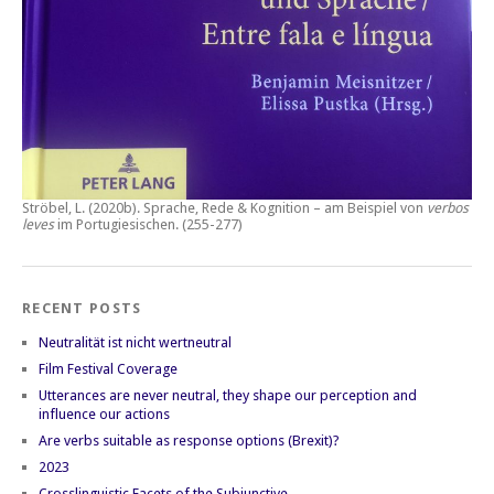
Ströbel, L. (2020b).
Sprache, Rede & Kognition – am Beispiel von
verbos
leves
im Portugiesischen.
(255-277)
RECENT POSTS
Neutralität ist nicht wertneutral
Film Festival Coverage
Utterances are never neutral, they shape our perception and
influence our actions
Are verbs suitable as response options (Brexit)?
2023
Crosslinguistic Facets of the Subjunctive