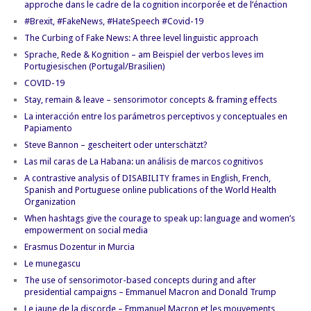
approche dans le cadre de la cognition incorporée et de l’énaction
#Brexit, #FakeNews, #HateSpeech #Covid-19
The Curbing of Fake News: A three level linguistic approach
Sprache, Rede & Kognition – am Beispiel der verbos leves im
Portugiesischen (Portugal/Brasilien)
COVID-19
Stay, remain & leave – sensorimotor concepts & framing effects
La interacción entre los parámetros perceptivos y conceptuales en
Papiamento
Steve Bannon – gescheitert oder unterschätzt?
Las mil caras de La Habana: un análisis de marcos cognitivos
A contrastive analysis of DISABILITY frames in English, French,
Spanish and Portuguese online publications of the World Health
Organization
When hashtags give the courage to speak up: language and women’s
empowerment on social media
Erasmus Dozentur in Murcia
Le munegascu
The use of sensorimotor-based concepts during and after
presidential campaigns – Emmanuel Macron and Donald Trump
Le jaune de la discorde – Emmanuel Macron et les mouvements