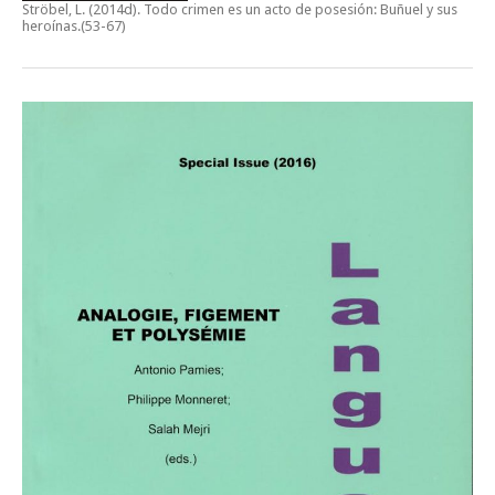
Ströbel, L. (2014d).
Todo crimen es un acto de posesión: Buñuel y sus
heroínas
.(53-67)