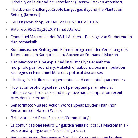
Hebdo’ y en la ciudad de Barcelona” (Castro/ Esteve/Gretenkort)
The Iberian Challenge: Creole Languages Beyond the Plantation
Setting (Reviews)
TALLER (Workshop) VISUALIZACIÓN SINTÁCTICA
#MeToo, #5050by2020, #TimeIsUp, etc.
Emmanuel Macron an der RWTH Aachen – Beiträge von Studierenden
der Romanistik
Romanistischer Beitrag zum Rahmenprogramm der Verleihung des
Internationalen Karlspreises zu Aachen an Emmanuel Macron
Can Macromania be explained linguistically? Beneath the
morphological boundary: A sketch of subconscious manipulation
strategies in Emmanuel Macron’s political discourses
The linguistic influence of perceptual and conceptual parameters
How submorphological relics of perceptual parameters still
influence synchronic use and may have had an impact on recent
presidential elections
Sensorimotor-Based Action Words Speak Louder Than (non
Sensorimotor-Based) Words
Behavioral and Brain Sciences (Commentary)
La comunicazione Neuro-Linguistica nella Politica: La Macromania –
esiste una spiegazione (Neuro-)linguistica?
Verknappungsphänomene in Sprache, Kultur und neuen Medien