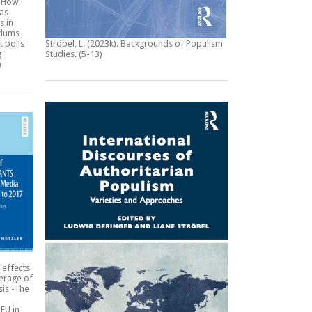
:
How
 as
s in
ndums
t polls
Ströbel, L. (2023k).
Backgrounds of Populism
g
Studies
. (5-13)
)
 effects
erage of
sis -The
EU in