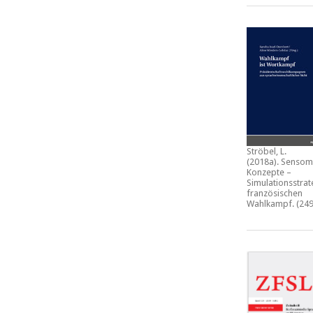
Ströbel, L.
(2018a).
Sensom
Konzepte –
Simulationsstrat
französischen
Wahlkampf.
(249