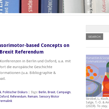
nsorimotor-based Concepts on
e Brexit Referendum
Konferenzen in Berlin und Oxford, u.a. mit
rt die europäische Geschichte
formationen (u.a. Bibliographie &
ail.
k
,
Politischer Diskurs
| Tags:
Berlin
,
Brexit
,
Campaign
,
Oxford
,
Referendum
,
Remain
,
Sensory Motor
Ströbel, L.; Koch, 
Permalink
Salge, T.-O. & An
(2023l).
To
stay,