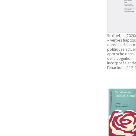
Ströbel, L. (2020
« verbes haptiqu
dans les discour
politiques actuel
approche dans l
de la cognition
incorporée et d
l’énaction.
(117-