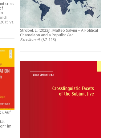
nt crisis
of
rb
rench
2015 vs.
Ströbel, L. (2023j).
Matteo Salvini – A Political
Chameleon and a Populist
Par
Excellence
? (87-113)
d).
Auf
tät –
ion” im