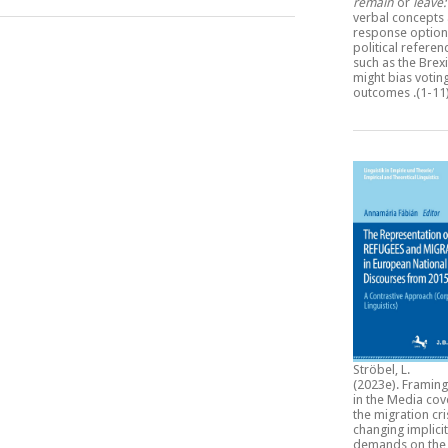
remain
or
leave
verbal concepts
response option
political refere
such as the Brexi
might bias votin
outcomes
.(1-11
Ströbel, L.
(2023e).
Framing
in the Media cov
the migration cri
changing implicit
demands on the 