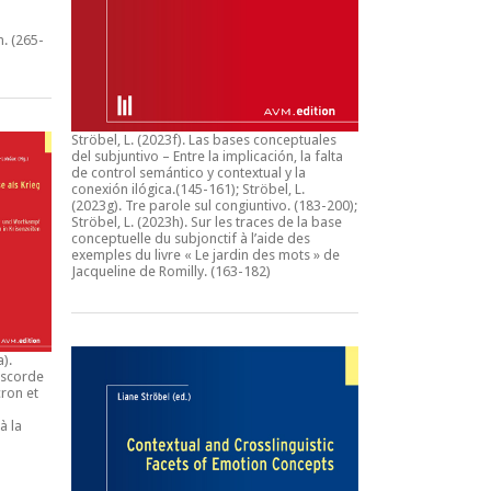
n.
(265-
Ströbel, L. (2023f).
Las bases conceptuales
del subjuntivo – Entre la implicación, la falta
de control semántico y contextual y la
conexión ilógica
.(145-161); Ströbel, L.
(2023g).
Tre parole sul congiuntivo
. (183-200);
Ströbel, L. (2023h).
Sur les traces de la base
conceptuelle du subjonctif à l’aide des
exemples du livre « Le jardin des mots » de
Jacqueline de Romilly.
(163-182)
a).
iscorde
ron et
à la