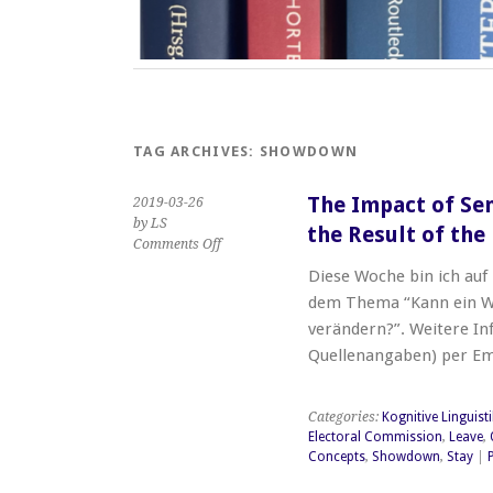
TAG ARCHIVES:
SHOWDOWN
The Impact of Se
2019-03-26
by LS
the Result of th
on
Comments Off
The
Diese Woche bin ich auf 
Impact
dem Thema “Kann ein Wo
of
Sensorimotor-
verändern?”. Weitere In
based
Quellenangaben) per Em
Concepts
on
the
Categories:
Kognitive Linguisti
Result
Electoral Commission
,
Leave
,
of
Concepts
,
Showdown
,
Stay
|
the