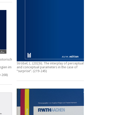
otorische
Ströbel, L. (2023i).
The interplay of perceptual
egien im
and conceptual parameters in the case of
“surprise”.
(219-245)
-268)