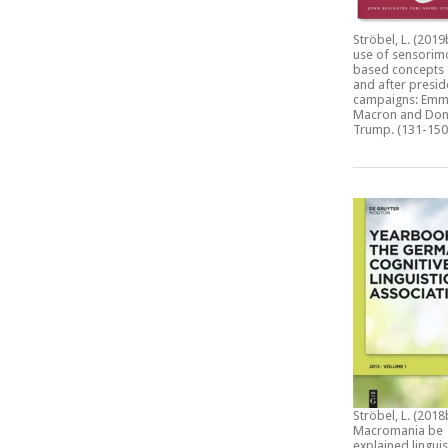
Ströbel, L. (2019
use of sensorim
based concepts 
and after presid
campaigns: Emm
Macron and Don
Trump.
(131-150
Ströbel, L. (2018
Macromania be
explained linguis