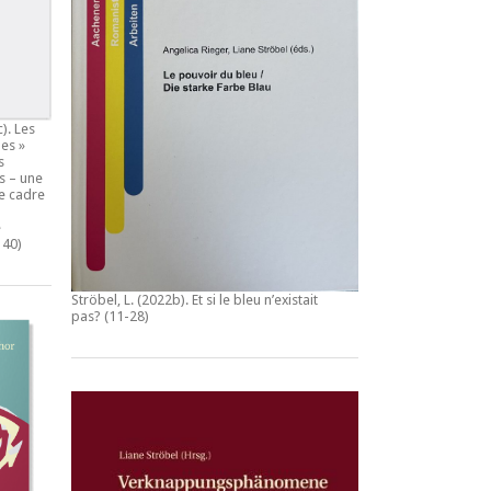
c).
Les
es »
s
s – une
e cadre
e
140)
Ströbel, L. (2022b).
Et si le bleu n’existait
pas?
(11-28)