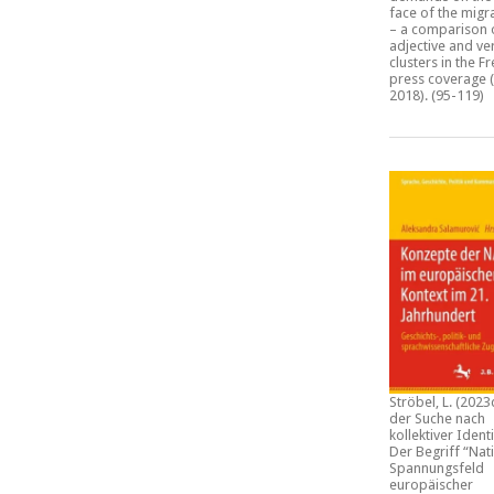
face of the migra
– a comparison 
adjective and ve
clusters in the F
press coverage (
2018)
. (95-119)
Ströbel, L. (2023
der Suche nach
kollektiver Identi
Der Begriff “Nat
Spannungsfeld
europäischer