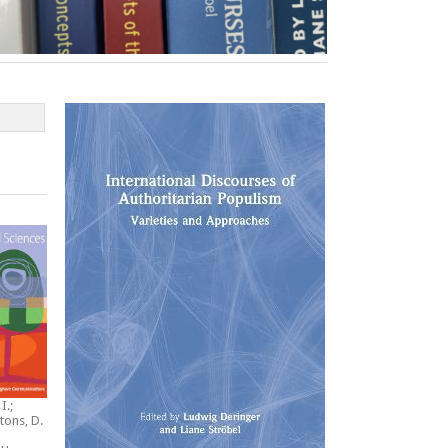
I.;
tons, D.