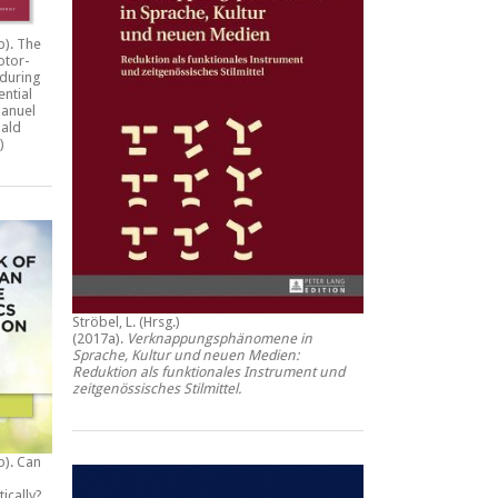
b).
The
otor-
during
ential
anuel
ald
)
Ströbel, L. (Hrsg.)
(2017a).
Verknappungsphänomene in
Sprache, Kultur und neuen Medien:
Reduktion als funktionales Instrument und
zeitgenössisches Stilmittel
.
b).
Can
tically?