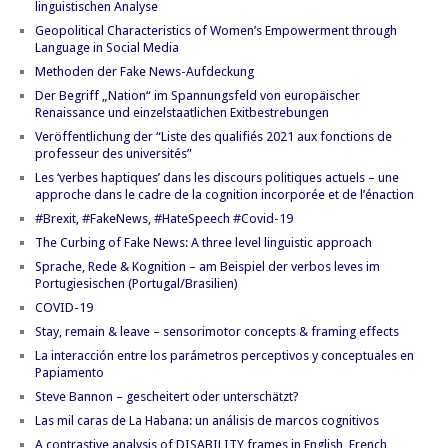
linguistischen Analyse
Geopolitical Characteristics of Women’s Empowerment through
Language in Social Media
Methoden der Fake News-Aufdeckung
Der Begriff „Nation“ im Spannungsfeld von europäischer
Renaissance und einzelstaatlichen Exitbestrebungen
Veröffentlichung der “Liste des qualifiés 2021 aux fonctions de
professeur des universités”
Les ‘verbes haptiques’ dans les discours politiques actuels – une
approche dans le cadre de la cognition incorporée et de l’énaction
#Brexit, #FakeNews, #HateSpeech #Covid-19
The Curbing of Fake News: A three level linguistic approach
Sprache, Rede & Kognition – am Beispiel der verbos leves im
Portugiesischen (Portugal/Brasilien)
COVID-19
Stay, remain & leave – sensorimotor concepts & framing effects
La interacción entre los parámetros perceptivos y conceptuales en
Papiamento
Steve Bannon – gescheitert oder unterschätzt?
Las mil caras de La Habana: un análisis de marcos cognitivos
A contrastive analysis of DISABILITY frames in English, French,