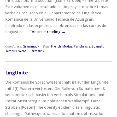
Introducción/ Introduction (Liane Ströbel) Primera parte
Este volumen es el resultado de un proyecto sobre temas
verbales realizado en el Departamento de Lingüística
Románica de la Universidad Técnica de Aquisgrán,
inspirado en las experiencias obtenidas en los cursos de
lingüística …
Continue reading
→
Categories:
Grammatik
| Tags:
French
,
Modus
,
Periphrasis
,
Spanish
,
Tempus
,
Verbs
|
Permalink
LingUnite
Die Romanische Sprachwissenschaft ist auf der LingUnite
mit 9(!) Postern vertreten: Die Rolle von Somatismen &
sensomotorisch basierten Verben als Simulations- und
Imitationsstrategie im politischen Wahlkampf (Liane
Ströbel) [Poster] The obesity epidemic as a linguistic
challenge: Pathways towards information optimization