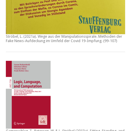
Ströbel, L. (2021a).
Wege aus der Manipulationsspirale. Methoden der
Fake News-Aufdeckung im Umfeld der Covid 19-Impfung
. (99-107)
Gamerschlag, T., Petersen, W. & L. Ströbel (2013a).
Sitting, Standing, and