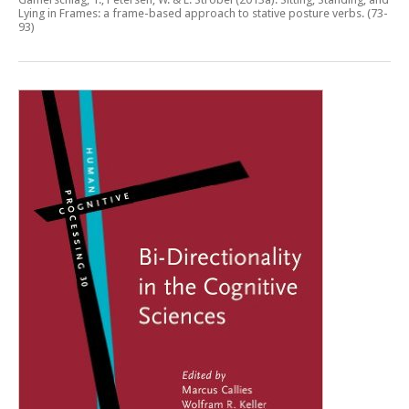
Lying in Frames: a frame-based approach to stative posture verbs
. (73-
93)