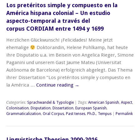
Los pretéritos simple y compuesto en la
América hispana colonial – Un estudio
aspecto-temporal a través del
corpus CORDIAM entre 1494 y 1699
Herzlichen Glückwunsch! ¡Felicidades! Meine jetzt
ehemalige
Doktorandin, Helene Pohlkamp, hat heute
ihre Disputatio u.a. im Beisein von Angelica Rieger, Simone
Paganini und unserem Gast Jaume Mateu (Universitat
Autònoma de Barcelona) erfolgreich abgelegt. Das Thema
ihrer Dissertation “Los pretéritos simple y compuesto en
la América …
Continue reading
→
Categories:
Sprachwandel & Typologie
| Tags:
American Spanish
,
Aspect
,
Colonisation
,
Disputation
,
Dissertation
,
European Spanish
,
Grammaticalization
,
Oral Corpus
,
Past tenses
,
Ph.D.
,
Tempus
|
Permalink
Linguistische Theorien 2000-2016