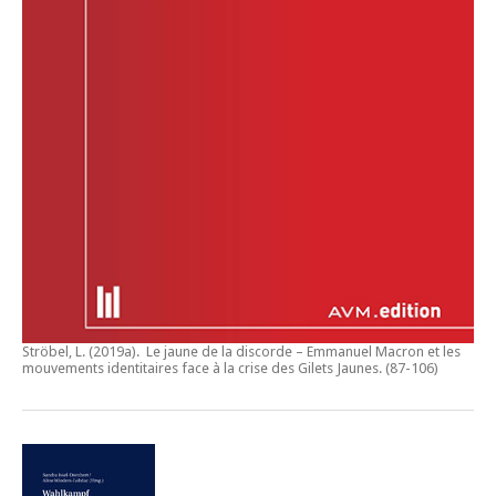
Ströbel, L. (2019a).
Le jaune de la discorde – Emmanuel Macron et les
mouvements identitaires face à la crise des Gilets Jaunes
. (87-106)