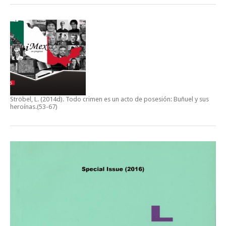
Ströbel, L. (2014d).
Todo crimen es un acto de posesión: Buñuel y sus
heroínas
.(53-67)