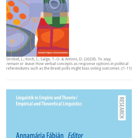
Ströbel, L.; Koch, I.; Salge, T.-O. & Antons, D. (2023l).
To
stay,
remain
or
leave:
How verbal concepts as response options in political
referendums such as the Brexit polls might bias voting outcomes
.(1-11)