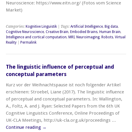
Neuroscience: https://www.eitn.org/ (Fotos vom Science
Market)
Categories:
Kognitive Linguistik
| Tags:
Artificial Intelligence
,
Big data
,
Cognitive Neuroscience
,
Creative Brain
,
Embodied Brains
,
Human Brain
,
Intelligence and cortical computation
,
MRI
,
Neuroimaging
,
Robots
,
Virtual
Reality
|
Permalink
The linguistic influence of perceptual and
conceptual parameters
Kurz vor der Weihnachtspause ist noch folgender Artikel
erschienen: Stroebel, Liane (2017). The linguistic influence
of perceptual and conceptual parameters. In: Wallington,
A., Foltz, A. and J. Ryan: Selected Papers from the 6th UK
Cognitive Linguistics Conference, Online Proceedings of
UK-CLA Meetings, http://uk-cla.org.uk/proceedings …
Continue reading
→