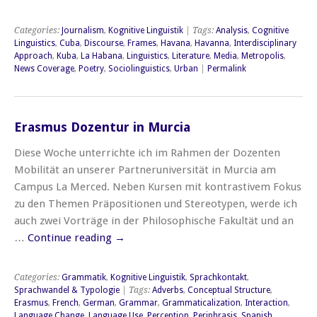
Categories:
Journalism
,
Kognitive Linguistik
| Tags:
Analysis
,
Cognitive
Linguistics
,
Cuba
,
Discourse
,
Frames
,
Havana
,
Havanna
,
Interdisciplinary
Approach
,
Kuba
,
La Habana
,
Linguistics
,
Literature
,
Media
,
Metropolis
,
News Coverage
,
Poetry
,
Sociolinguistics
,
Urban
|
Permalink
Erasmus Dozentur in Murcia
Diese Woche unterrichte ich im Rahmen der Dozenten
Mobilität an unserer Partneruniversität in Murcia am
Campus La Merced. Neben Kursen mit kontrastivem Fokus
zu den Themen Präpositionen und Stereotypen, werde ich
auch zwei Vorträge in der Philosophische Fakultät und an
…
Continue reading
→
Categories:
Grammatik
,
Kognitive Linguistik
,
Sprachkontakt
,
Sprachwandel & Typologie
| Tags:
Adverbs
,
Conceptual Structure
,
Erasmus
,
French
,
German
,
Grammar
,
Grammaticalization
,
Interaction
,
Language Change
,
Language Use
,
Perception
,
Periphrasis
,
Spanish
,