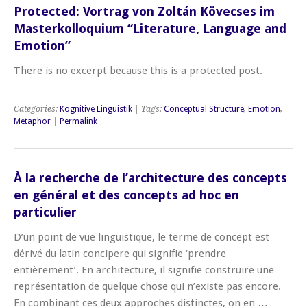
Protected: Vortrag von Zoltán Kövecses im
Masterkolloquium “Literature, Language and
Emotion”
There is no excerpt because this is a protected post.
Categories:
Kognitive Linguistik
| Tags:
Conceptual Structure
,
Emotion
,
Metaphor
|
Permalink
À la recherche de l’architecture des concepts
en général et des concepts ad hoc en
particulier
D’un point de vue linguistique, le terme de concept est
dérivé du latin concipere qui signifie ‘prendre
entièrement’. En architecture, il signifie construire une
représentation de quelque chose qui n’existe pas encore.
En combinant ces deux approches distinctes, on en …