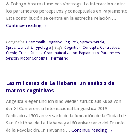
& Tobago Abstrakt meines Vortrags: La interacción entre
los parámetros perceptivos y conceptuales en Papiamento
Esta contribución se centra en la estrecha relación …
Continue reading
→
Categories:
Grammatik
,
Kognitive Linguistik
,
Sprachkontakt
,
Sprachwandel & Typologie
| Tags:
Cognition
,
Concepts
,
Contrastive
,
Creole
,
Creole Studies
,
Grammaticalization
,
Papiamento
,
Parameters
,
Sensory Motor Concepts
|
Permalink
Las mil caras de La Habana: un análisis de
marcos cognitivos
Angelica Rieger und ich sind wieder zurück aus Kuba von
der XI Conferencia Internacional Lingüística 2019 –
Dedicado al 500 aniversario de la fundación de la Ciudad de
San Cristóbal de La Habana y al 60 aniversario del Triunfo
de la Revolución. In Havanna …
Continue reading
→