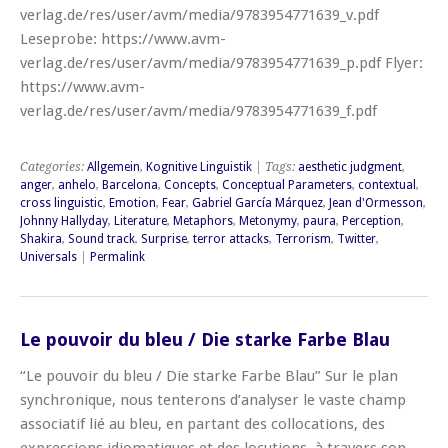
verlag.de/res/user/avm/media/9783954771639_v.pdf
Leseprobe: https://www.avm-
verlag.de/res/user/avm/media/9783954771639_p.pdf Flyer:
https://www.avm-
verlag.de/res/user/avm/media/9783954771639_f.pdf
Categories:
Allgemein
,
Kognitive Linguistik
| Tags:
aesthetic judgment
,
anger
,
anhelo
,
Barcelona
,
Concepts
,
Conceptual Parameters
,
contextual
,
cross linguistic
,
Emotion
,
Fear
,
Gabriel García Márquez
,
Jean d'Ormesson
,
Johnny Hallyday
,
Literature
,
Metaphors
,
Metonymy
,
paura
,
Perception
,
Shakira
,
Sound track
,
Surprise
,
terror attacks
,
Terrorism
,
Twitter
,
Universals
|
Permalink
Le pouvoir du bleu / Die starke Farbe Blau
“Le pouvoir du bleu / Die starke Farbe Blau” Sur le plan
synchronique, nous tenterons d’analyser le vaste champ
associatif lié au bleu, en partant des collocations, des