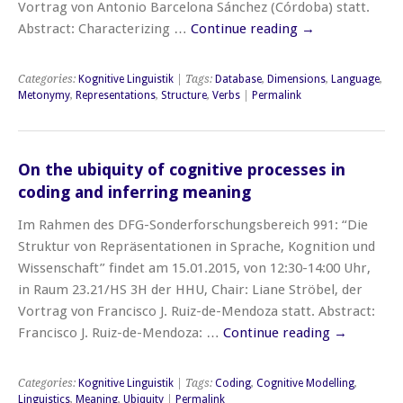
Vortrag von Antonio Barcelona Sánchez (Córdoba) statt.
Abstract: Characterizing …
Continue reading
→
Categories:
Kognitive Linguistik
| Tags:
Database
,
Dimensions
,
Language
,
Metonymy
,
Representations
,
Structure
,
Verbs
|
Permalink
On the ubiquity of cognitive processes in
coding and inferring meaning
Im Rahmen des DFG-Sonderforschungsbereich 991: “Die
Struktur von Repräsentationen in Sprache, Kognition und
Wissenschaft” findet am 15.01.2015, von 12:30-14:00 Uhr,
in Raum 23.21/HS 3H der HHU, Chair: Liane Ströbel, der
Vortrag von Francisco J. Ruiz-de-Mendoza statt. Abstract:
Francisco J. Ruiz-de-Mendoza: …
Continue reading
→
Categories:
Kognitive Linguistik
| Tags:
Coding
,
Cognitive Modelling
,
Linguistics
,
Meaning
,
Ubiquity
|
Permalink