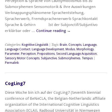
Perzeption & Sprache Von Lautsymbolismus bis zu
Submorphemen Sensomotorik & ihre Auswirkungen
Verknappungsphänomene Sprachentstehung,
Spracherwerb, Fremdsprachenerwerb Sprachkontakt
Sprache & Gehirn Ist der Subjonctif/Subjuntivo
erklärbar oder …
Continue reading
→
Categories:
Kognitive Linguistik
| Tags:
Brain
,
Concepts
,
Language
,
Language Contact
,
Language Development
,
Modus
,
Morphology
,
Parameter
,
Perception
,
Prepositions
,
Second Language Acquisition
,
Sensory Motor Concepts
,
Subjunctive
,
Submorphemes
,
Tempus
|
Permalink
CogLing7
Diese Woche bin ich auf der CogLing7 (Seventh biennial
conference of BeNeCLA, the Belgian-Netherlandic affiliate
organization of the International Cognitive Linguistics
Association (ICLA)), Radboud Universität in Niemwegen