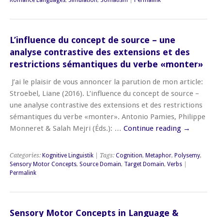
Romance Languages
,
Simulation
,
Somatism
|
Permalink
L’influence du concept de source – une
analyse contrastive des extensions et des
restrictions sémantiques du verbe «monter»
J’ai le plaisir de vous annoncer la parution de mon article:
Stroebel, Liane (2016). L’influence du concept de source –
une analyse contrastive des extensions et des restrictions
sémantiques du verbe «monter». Antonio Pamies, Philippe
Monneret & Salah Mejri (Éds.): …
Continue reading
→
Categories:
Kognitive Linguistik
| Tags:
Cognition
,
Metaphor
,
Polysemy
,
Sensory Motor Concepts
,
Source Domain
,
Target Domain
,
Verbs
|
Permalink
Sensory Motor Concepts in Language &