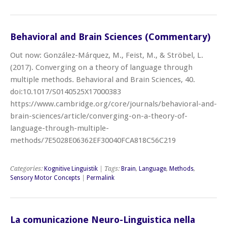
Behavioral and Brain Sciences (Commentary)
Out now: González-Márquez, M., Feist, M., & Ströbel, L.
(2017). Converging on a theory of language through
multiple methods. Behavioral and Brain Sciences, 40.
doi:10.1017/S0140525X17000383
https://www.cambridge.org/core/journals/behavioral-and-
brain-sciences/article/converging-on-a-theory-of-
language-through-multiple-
methods/7E5028E06362EF30040FCA818C56C219
Categories:
Kognitive Linguistik
| Tags:
Brain
,
Language
,
Methods
,
Sensory Motor Concepts
|
Permalink
La comunicazione Neuro-Linguistica nella