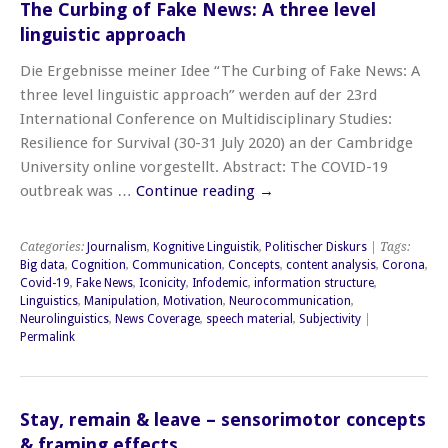
The Curbing of Fake News: A three level
linguistic approach
Die Ergebnisse meiner Idee “The Curbing of Fake News: A
three level linguistic approach” werden auf der 23rd
International Conference on Multidisciplinary Studies:
Resilience for Survival (30-31 July 2020) an der Cambridge
University online vorgestellt. Abstract: The COVID-19
outbreak was …
Continue reading
→
Categories:
Journalism
,
Kognitive Linguistik
,
Politischer Diskurs
| Tags:
Big data
,
Cognition
,
Communication
,
Concepts
,
content analysis
,
Corona
,
Covid-19
,
Fake News
,
Iconicity
,
Infodemic
,
information structure
,
Linguistics
,
Manipulation
,
Motivation
,
Neurocommunication
,
Neurolinguistics
,
News Coverage
,
speech material
,
Subjectivity
|
Permalink
Stay, remain & leave – sensorimotor concepts
& framing effects