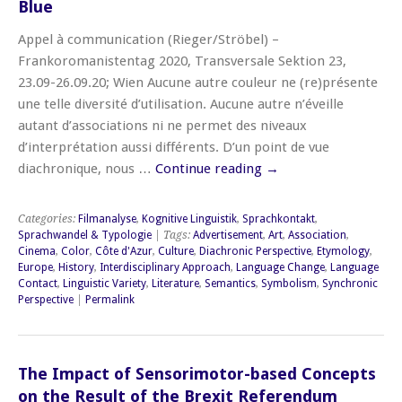
Blue
Appel à communication (Rieger/Ströbel) –
Frankoromanistentag 2020, Transversale Sektion 23,
23.09-26.09.20; Wien Aucune autre couleur ne (re)présente
une telle diversité d’utilisation. Aucune autre n’éveille
autant d’associations ni ne permet des niveaux
d’interprétation aussi différents. D’un point de vue
diachronique, nous …
Continue reading
→
Categories:
Filmanalyse
,
Kognitive Linguistik
,
Sprachkontakt
,
Sprachwandel & Typologie
| Tags:
Advertisement
,
Art
,
Association
,
Cinema
,
Color
,
Côte d'Azur
,
Culture
,
Diachronic Perspective
,
Etymology
,
Europe
,
History
,
Interdisciplinary Approach
,
Language Change
,
Language
Contact
,
Linguistic Variety
,
Literature
,
Semantics
,
Symbolism
,
Synchronic
Perspective
|
Permalink
The Impact of Sensorimotor-based Concepts
on the Result of the Brexit Referendum