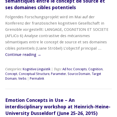
sémantiques entre le concept de source et
ses domaines cibles potentiels
Folgendes Forschungsprojekt wird im Mai auf der
Konferenz der französischen kognitiven Gesellschaft in
Grenoble vorgestellt: LANGAGE, COGNITION ET SOCIETE
(AFLiCo 6) Analyse contrastive des mécanismes
sémantiques entre le concept de source et ses domaines
cibles potentiels (Liane Ströbel) L’objectif principal …
Continue reading
→
Categories:
Kognitive Linguistik
| Tags:
Ad hoc Concepts
,
Cognition
,
Concept
,
Conceptual Structure
,
Parameter
,
Source Domain
,
Target
Domain
,
Verbs
|
Permalink
Emotion Concepts in Use – An
interdisciplinary workshop at Heinrich-Heine-
University Dusseldorf (June 25-26, 2015)