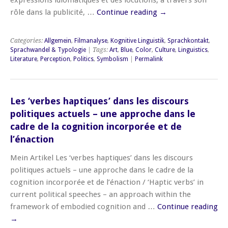
expressions idiomatiques et des locutions, à travers son
rôle dans la publicité, …
Continue reading
→
Categories:
Allgemein
,
Filmanalyse
,
Kognitive Linguistik
,
Sprachkontakt
,
Sprachwandel & Typologie
| Tags:
Art
,
Blue
,
Color
,
Culture
,
Linguistics
,
Literature
,
Perception
,
Politics
,
Symbolism
|
Permalink
Les ‘verbes haptiques’ dans les discours
politiques actuels – une approche dans le
cadre de la cognition incorporée et de
l’énaction
Mein Artikel Les ‘verbes haptiques’ dans les discours
politiques actuels – une approche dans le cadre de la
cognition incorporée et de l’énaction / ‘Haptic verbs’ in
current political speeches – an approach within the
framework of embodied cognition and …
Continue reading
→