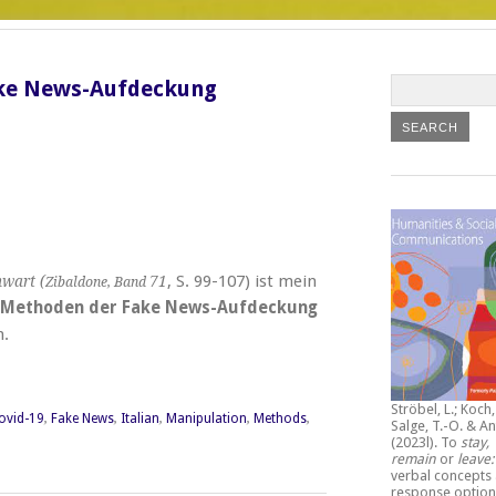
ke News-Aufdeckung
, S. 99-107) ist mein
nwart (
71
Zibaldone, Band
. Methoden der Fake News-Aufdeckung
n.
Ströbel, L.; Koch, 
ovid-19
,
Fake News
,
Italian
,
Manipulation
,
Methods
,
Salge, T.-O. & An
(2023l).
To
stay,
remain
or
leave
verbal concepts
response option