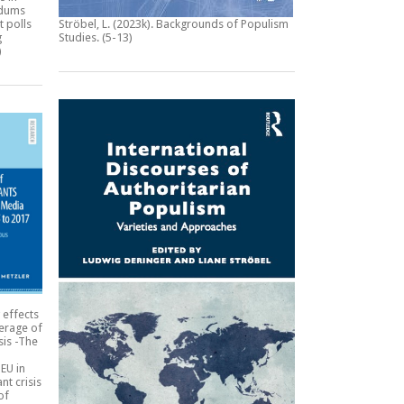
ndums
t polls
Ströbel, L. (2023k).
Backgrounds of Populism
g
Studies
. (5-13)
)
 effects
erage of
sis -The
EU in
nt crisis
of