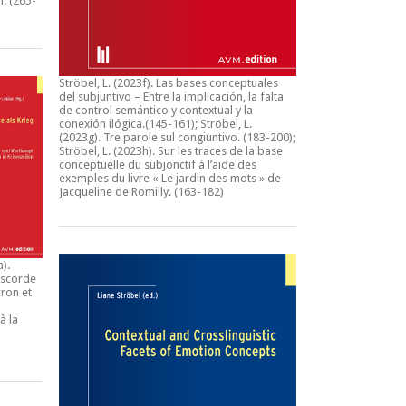
n.
(265-
Ströbel, L. (2023f).
Las bases conceptuales
del subjuntivo – Entre la implicación, la falta
de control semántico y contextual y la
conexión ilógica
.(145-161); Ströbel, L.
(2023g).
Tre parole sul congiuntivo
. (183-200);
Ströbel, L. (2023h).
Sur les traces de la base
conceptuelle du subjonctif à l’aide des
exemples du livre « Le jardin des mots » de
Jacqueline de Romilly.
(163-182)
a).
iscorde
ron et
à la