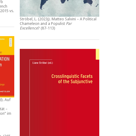
rb
rench
2015 vs.
Ströbel, L. (2023j).
Matteo Salvini – A Political
Chameleon and a Populist
Par
Excellence
? (87-113)
d).
Auf
tät –
ion” im