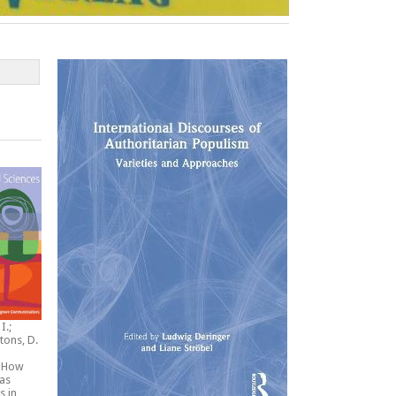
I.;
tons, D.
:
How
 as
s in