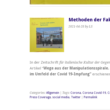
Methoden der Fa
2021-04-28
by LS
In der Zeitschrift
für italienische Kultur der Gege
Artikel “
Wege aus der Manipulationsspirale
im Umfeld der Covid 19-Impfung”
erschiene
Categories:
Allgemein
| Tags:
Corona
,
Corona Covid-19
,
C
Press Coverage
,
social media
,
Twitter
|
Permalink