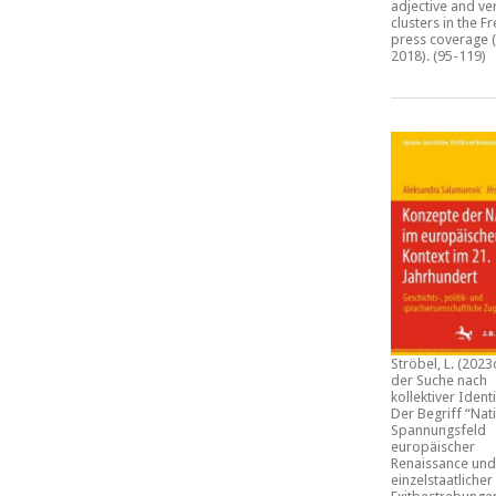
adjective and ve
clusters in the F
press coverage (
2018)
. (95-119)
Ströbel, L. (2023
der Suche nach
kollektiver Identi
Der Begriff “Nat
Spannungsfeld
europäischer
Renaissance und
einzelstaatlicher