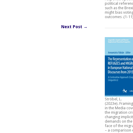
political refere
such as the Brexi
might bias votin
outcomes
.(1-11
Next Post →
Ströbel, L.
(2023e).
Framing
in the Media cov
the migration cri
changing implicit
demands on the 
face of the migra
– a comparison 