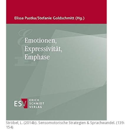
Ströbel, L. (2014b).
Sensomotorische Strategien & Sprachwandel
. (139-
154)