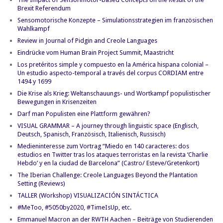
Brexit Referendum
Sensomotorische Konzepte – Simulationsstrategien im französischen
Wahlkampf
Review in Journal of Pidgin and Creole Languages
Eindrücke vom Human Brain Project Summit, Maastricht
Los pretéritos simple y compuesto en la América hispana colonial –
Un estudio aspecto-temporal a través del corpus CORDIAM entre
1494 y 1699
Die Krise als Krieg: Weltanschauungs- und Wortkampf populistischer
Bewegungen in Krisenzeiten
Darf man Populisten eine Plattform gewähren?
VISUAL GRAMMAR – A journey through linguistic space (Englisch,
Deutsch, Spanisch, Französisch, Italienisch, Russisch)
Medieninteresse zum Vortrag “Miedo en 140 caracteres: dos
estudios en Twitter tras los ataques terroristas en la revista ‘Charlie
Hebdo’ y en la ciudad de Barcelona” (Castro/ Esteve/Gretenkort)
The Iberian Challenge: Creole Languages Beyond the Plantation
Setting (Reviews)
TALLER (Workshop) VISUALIZACIÓN SINTÁCTICA
#MeToo, #5050by2020, #TimeIsUp, etc.
Emmanuel Macron an der RWTH Aachen – Beiträge von Studierenden