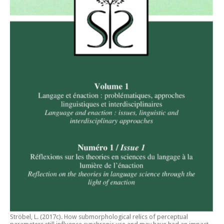
Ströbel, L. (2017c).
How submorphological relics of perceptual