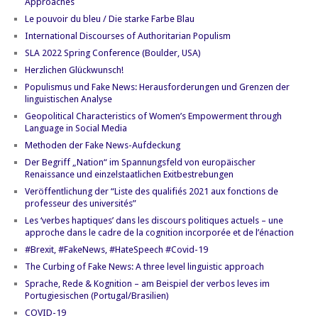
Approaches
Le pouvoir du bleu / Die starke Farbe Blau
International Discourses of Authoritarian Populism
SLA 2022 Spring Conference (Boulder, USA)
Herzlichen Glückwunsch!
Populismus und Fake News: Herausforderungen und Grenzen der
linguistischen Analyse
Geopolitical Characteristics of Women’s Empowerment through
Language in Social Media
Methoden der Fake News-Aufdeckung
Der Begriff „Nation“ im Spannungsfeld von europäischer
Renaissance und einzelstaatlichen Exitbestrebungen
Veröffentlichung der “Liste des qualifiés 2021 aux fonctions de
professeur des universités”
Les ‘verbes haptiques’ dans les discours politiques actuels – une
approche dans le cadre de la cognition incorporée et de l’énaction
#Brexit, #FakeNews, #HateSpeech #Covid-19
The Curbing of Fake News: A three level linguistic approach
Sprache, Rede & Kognition – am Beispiel der verbos leves im
Portugiesischen (Portugal/Brasilien)
COVID-19