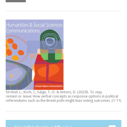
Ströbel, L.; Koch, I.; Salge, T.-O. & Antons, D. (2023l).
To
stay,
remain
or
leave:
How verbal concepts as response options in political
referendums such as the Brexit polls might bias voting outcomes
.(1-11)