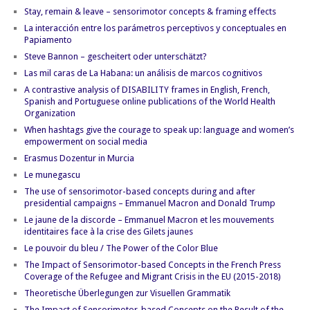
Stay, remain & leave – sensorimotor concepts & framing effects
La interacción entre los parámetros perceptivos y conceptuales en
Papiamento
Steve Bannon – gescheitert oder unterschätzt?
Las mil caras de La Habana: un análisis de marcos cognitivos
A contrastive analysis of DISABILITY frames in English, French,
Spanish and Portuguese online publications of the World Health
Organization
When hashtags give the courage to speak up: language and women’s
empowerment on social media
Erasmus Dozentur in Murcia
Le munegascu
The use of sensorimotor-based concepts during and after
presidential campaigns – Emmanuel Macron and Donald Trump
Le jaune de la discorde – Emmanuel Macron et les mouvements
identitaires face à la crise des Gilets jaunes
Le pouvoir du bleu / The Power of the Color Blue
The Impact of Sensorimotor-based Concepts in the French Press
Coverage of the Refugee and Migrant Crisis in the EU (2015-2018)
Theoretische Überlegungen zur Visuellen Grammatik
The Impact of Sensorimotor-based Concepts on the Result of the