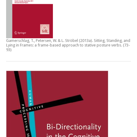
Gamerschlag, T., Petersen, W. & L. Ströbel (2013a).
Sitting, Standing, and
Lying in Frames: a frame-based approach to stative posture verbs
. (73-
93)