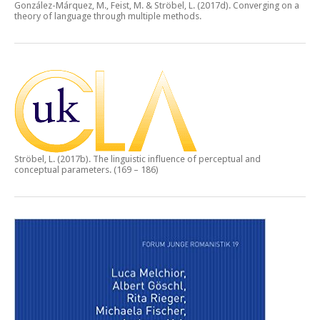
González-Márquez, M., Feist, M. & Ströbel, L. (2017d).
Converging on a
theory of language through multiple methods.
Ströbel, L. (2017b).
The linguistic influence of perceptual and
conceptual parameters.
(169 – 186)