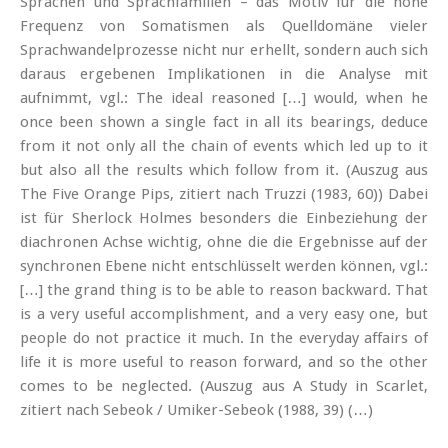
Sprachen und Sprachfamilien – das Motiv für die hohe
Frequenz von Somatismen als Quelldomäne vieler
Sprachwandelprozesse nicht nur erhellt, sondern auch sich
daraus ergebenen Implikationen in die Analyse mit
aufnimmt, vgl.: The ideal reasoned […] would, when he
once been shown a single fact in all its bearings, deduce
from it not only all the chain of events which led up to it
but also all the results which follow from it. (Auszug aus
The Five Orange Pips, zitiert nach Truzzi (1983, 60)) Dabei
ist für Sherlock Holmes besonders die Einbeziehung der
diachronen Achse wichtig, ohne die die Ergebnisse auf der
synchronen Ebene nicht entschlüsselt werden können, vgl.:
[…] the grand thing is to be able to reason backward. That
is a very useful accomplishment, and a very easy one, but
people do not practice it much. In the everyday affairs of
life it is more useful to reason forward, and so the other
comes to be neglected. (Auszug aus A Study in Scarlet,
zitiert nach Sebeok / Umiker-Sebeok (1988, 39) (…)