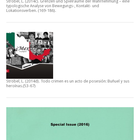
Ströbel, L. (2014c).
Grenzen und Spielräume der Wahrnehmung – eine
typologische Analyse von Bewegungs-, Kontakt- und
Lokationsverben.
(169-186).
Ströbel, L. (2014d).
Todo crimen es un acto de posesión: Buñuel y sus
heroínas
.(53-67)