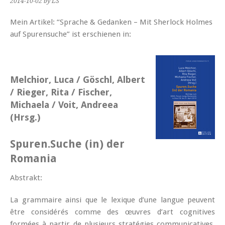
2014-10-02
by LS
Mein Artikel: “Sprache & Gedanken – Mit Sherlock Holmes
auf Spurensuche” ist erschienen in:
Melchior, Luca / Göschl, Albert
/ Rieger, Rita / Fischer,
Michaela / Voit, Andreea
(Hrsg.)
Spuren.Suche (in) der
Romania
Abstrakt:
La grammaire ainsi que le lexique d’une langue peuvent
être considérés comme des œuvres d’art cognitives
formées à partir de plusieurs stratégies communicatives.