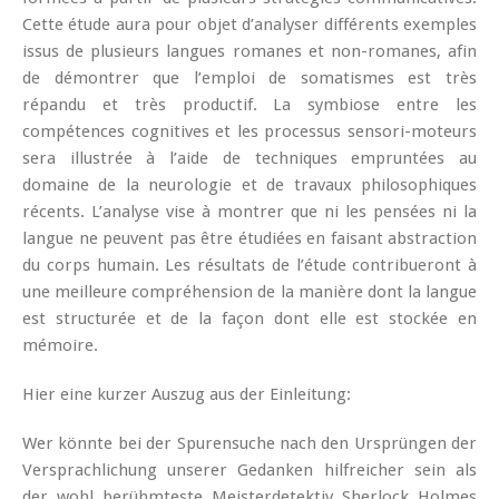
Cette étude aura pour objet d’analyser différents exemples
issus de plusieurs langues romanes et non-romanes, afin
de démontrer que l’emploi de somatismes est très
répandu et très productif. La symbiose entre les
compétences cognitives et les processus sensori-moteurs
sera illustrée à l’aide de techniques empruntées au
domaine de la neurologie et de travaux philosophiques
récents. L’analyse vise à montrer que ni les pensées ni la
langue ne peuvent pas être étudiées en faisant abstraction
du corps humain. Les résultats de l’étude contribueront à
une meilleure compréhension de la manière dont la langue
est structurée et de la façon dont elle est stockée en
mémoire.
Hier eine kurzer Auszug aus der Einleitung:
Wer könnte bei der Spurensuche nach den Ursprüngen der
Versprachlichung unserer Gedanken hilfreicher sein als
der wohl berühmteste Meisterdetektiv Sherlock Holmes