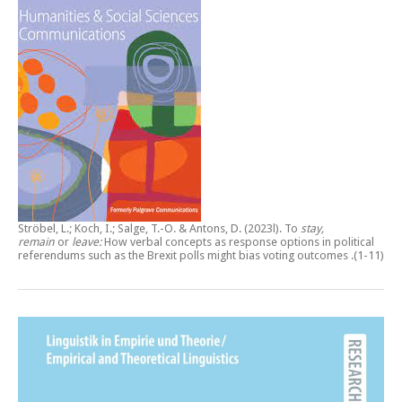
Ströbel, L.; Koch, I.; Salge, T.-O. & Antons, D. (2023l).
To
stay,
remain
or
leave:
How verbal concepts as response options in political
referendums such as the Brexit polls might bias voting outcomes
.(1-11)