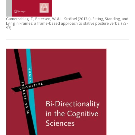
Gamerschlag, T., Petersen, W. & L. Ströbel (2013a).
Sitting, Standing, and
Lying in Frames: a frame-based approach to stative posture verbs
. (73-
93)